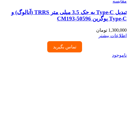
مقایسه
تبدیل Type-C به جک 3.5 میلی متر TRRS (آنالوگ) و
Type-C یوگرین 50596-CM193
1,300,000
تومان
اطلاعات بیشتر
تماس بگیرید
ناموجود