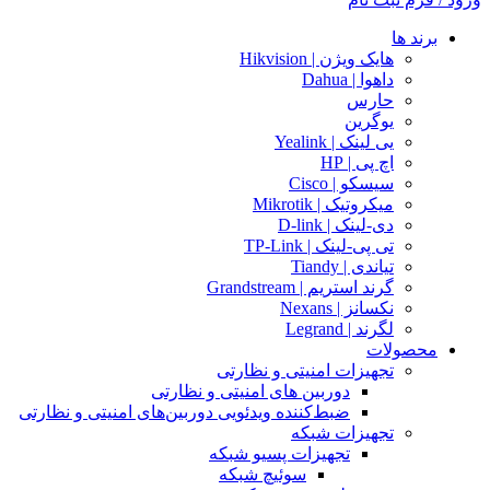
برند ها
هایک ویژن | Hikvision
داهوا | Dahua
حارس
یوگرین
یی لینک | Yealink
اچ پی | HP
سیسکو | Cisco
میکروتیک | Mikrotik
دی-لینک | D-link
تی پی-لینک | TP-Link
تیاندی | Tiandy
گرند استریم | Grandstream
نکسانز | Nexans
لگرند | Legrand
محصولات
تجهیزات امنیتی و نظارتی
دوربین های امنیتی و نظارتی
ضبط‌کننده ویدئویی دوربین‌های امنیتی و نظارتی
تجهیزات شبکه
تجهیزات پسیو شبکه
سوئیچ‌ شبکه