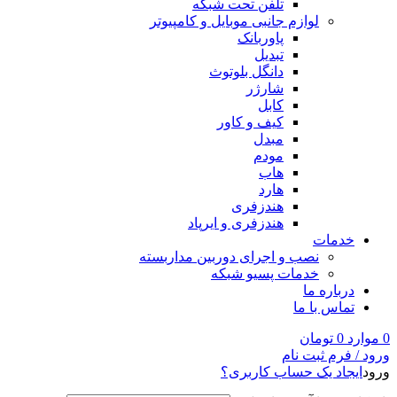
تلفن تحت شبکه
لوازم جانبی موبایل و کامپیوتر
پاوربانک
تبدیل
دانگل بلوتوث
شارژر
کابل
کیف و کاور
مبدل
مودم
هاب
هارد
هندزفری
هندزفری و ایرپاد
خدمات
نصب و اجرای دوربین مداربسته
خدمات پسیو شبکه
درباره ما
تماس با ما
0
موارد
0
تومان
ورود / فرم ثبت نام
ورود
ایجاد یک حساب کاربری؟