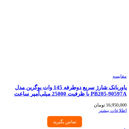
مقایسه
پاوربانک شارژ سریع دوطرفه 145 وات یوگرین مدل
PB205-90597A با ظرفیت 25000 میلی‌آمپر ساعت
16,950,000
تومان
اطلاعات بیشتر
تماس بگیرید