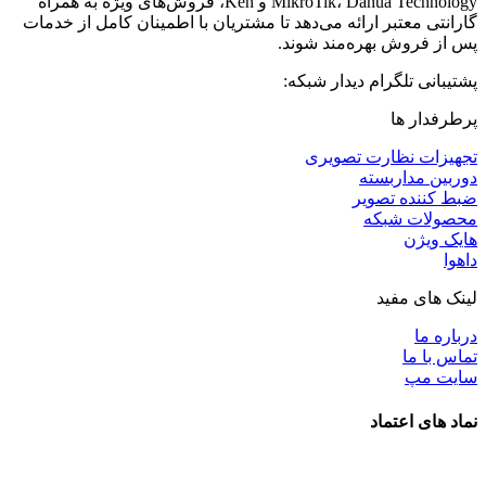
MikroTik، Dahua Technology و Ken، فروش‌های ویژه به همراه
گارانتی معتبر ارائه می‌دهد تا مشتریان با اطمینان کامل از خدمات
پس از فروش بهره‌مند شوند.
پشتیبانی تلگرام دیدار شبکه:
پرطرفدار ها
تجهیزات نظارت تصویری
دوربین مداربسته
ضبط کننده تصویر
محصولات شبکه
هایک ویژن
داهوا
لینک های مفید
درباره ما
تماس با ما
سایت مپ
نماد های اعتماد