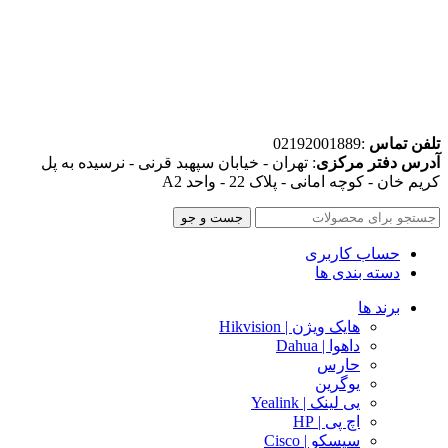
تلفن تماس
:02192001889
آدرس دفتر مرکزی
: تهران - خیابان سپهبد قرنی - نرسیده به پل
کریم خان - کوچه امانی - پلاک 22 - واحد A2
جست و جو
حساب کاربری
دسته بندی ها
برند ها
هایک ویژن | Hikvision
داهوا | Dahua
حارس
یوگرین
یی لینک | Yealink
اچ پی | HP
سیسکو | Cisco