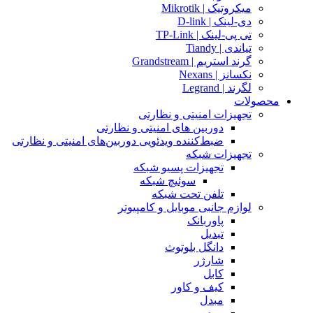
میکروتیک | Mikrotik
دی-لینک | D-link
تی پی-لینک | TP-Link
تیاندی | Tiandy
گرند استریم | Grandstream
نکسانز | Nexans
لگرند | Legrand
محصولات
تجهیزات امنیتی و نظارتی
دوربین های امنیتی و نظارتی
ضبط‌کننده ویدئویی دوربین‌های امنیتی و نظارتی
تجهیزات شبکه
تجهیزات پسیو شبکه
سوئیچ‌ شبکه
تلفن تحت شبکه
لوازم جانبی موبایل و کامپیوتر
پاوربانک
تبدیل
دانگل بلوتوث
شارژر
کابل
کیف و کاور
مبدل