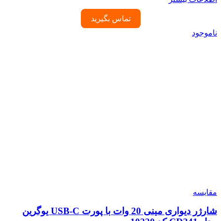
تماس بگیرید
ناموجود
مقایسه
شارژر دیواری مینی 20 وات با پورت USB-C یوگرین