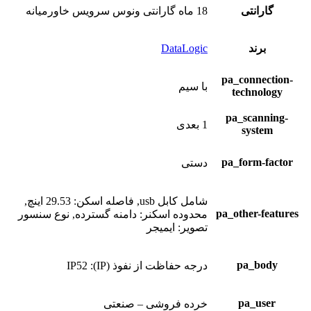
گارانتی
18 ماه گارانتی ونوس سرویس خاورمیانه
برند
DataLogic
pa_connection-
با سیم
technology
pa_scanning-
1 بعدی
system
pa_form-factor
دستی
شامل کابل usb, فاصله اسکن: 29.53 اینچ,
pa_other-features
محدوده اسکنر: دامنه گسترده, نوع سنسور
تصویر: ایمیجر
pa_body
درجه حفاظت از نفوذ (IP): IP52
pa_user
خرده فروشی – صنعتی