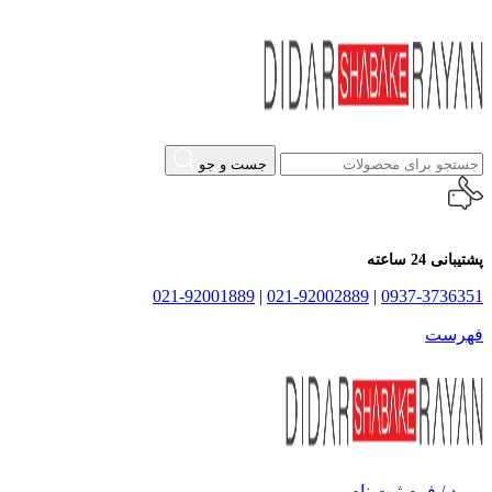
جست و جو
پشتیبانی 24 ساعته
021-92001889
|
021-92002889
|
0937-3736351
فهرست
ورود / فرم ثبت نام