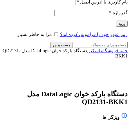
نام کاربری یا آدرس ایمیل
*
گذرواژه
*
ورود
رمز عبور خود را فراموش کرده اید؟
مرا به خاطر بسپار
جست و جو
خانه
فروشگاه
اسکنر
دستگاه بارکد خوان DataLogic مدل QD2131-
BKK1
-5%
ناموجود
برای بزرگنمایی کلیک کنید
دستگاه بارکد خوان DataLogic مدل
QD2131-BKK1
ویژگی ها