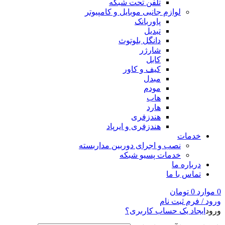
تلفن تحت شبکه
لوازم جانبی موبایل و کامپیوتر
پاوربانک
تبدیل
دانگل بلوتوث
شارژر
کابل
کیف و کاور
مبدل
مودم
هاب
هارد
هندزفری
هندزفری و ایرپاد
خدمات
نصب و اجرای دوربین مداربسته
خدمات پسیو شبکه
درباره ما
تماس با ما
0
موارد
0
تومان
ورود / فرم ثبت نام
ورود
ایجاد یک حساب کاربری؟