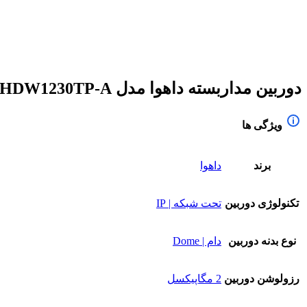
برای بزرگنمایی کلیک کنید
دوربین مداربسته داهوا مدل DH-IPC-HDW1230TP-A
ویژگی ها
برند
داهوا
تکنولوژی دوربین
تحت شبکه | IP
نوع بدنه دوربین
دام | Dome
رزولوشن دوربین
2 مگاپیکسل