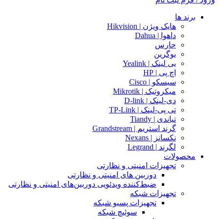
برند ها
هایک ویژن | Hikvision
داهوا | Dahua
حارس
یوگرین
یی لینک | Yealink
اچ پی | HP
سیسکو | Cisco
میکروتیک | Mikrotik
دی-لینک | D-link
تی پی-لینک | TP-Link
تیاندی | Tiandy
گرند استریم | Grandstream
نکسانز | Nexans
لگرند | Legrand
محصولات
تجهیزات امنیتی و نظارتی
دوربین های امنیتی و نظارتی
ضبط‌کننده ویدئویی دوربین‌های امنیتی و نظارتی
تجهیزات شبکه
تجهیزات پسیو شبکه
سوئیچ‌ شبکه