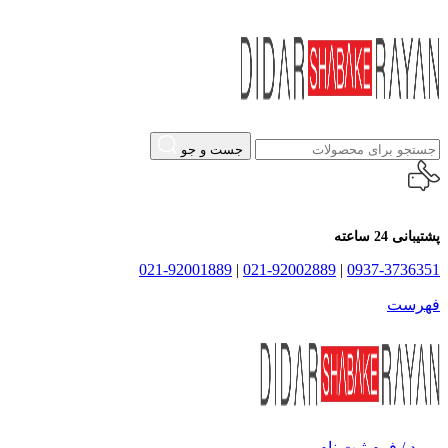
جست و جو
پشتیبانی 24 ساعته
021-92001889
|
021-92002889
|
0937-3736351
فهرست
ورود / فرم ثبت نام