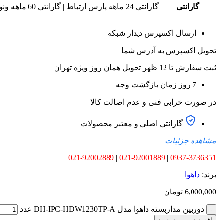
گارانتی
گارانتی 24 ماهه پارس ارتباط | گارانتی 60 ماهه ونوس
ارسال اکسپرس دیدار شبکه
تحویل اکسپرس به آدرس شما
ثبت سفارش تا 12 ظهر تحویل همان روز ویژه تهران
7 روز زمان بازگشت وجه
در صورت خرابی فنی و عدم اصالت کالا
گارانتی اصلی و معتبر محصولات
مشاهده جزئیات
021-92002889
|
021-92001889
|
0937-3736351
برند:
داهوا
6,000,000
تومان
دوربین مداربسته داهوا مدل DH-IPC-HDW1230TP-A عدد
افزودن به سبد خرید