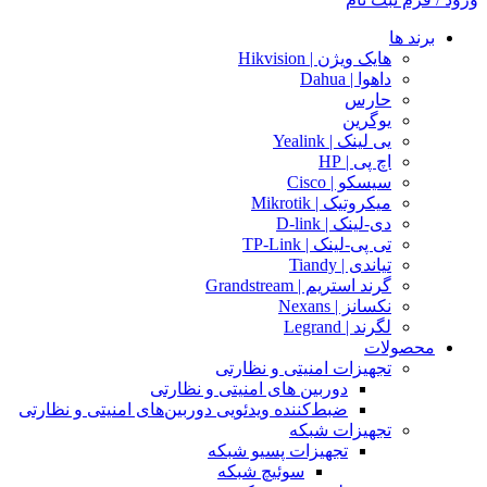
برند ها
هایک ویژن | Hikvision
داهوا | Dahua
حارس
یوگرین
یی لینک | Yealink
اچ پی | HP
سیسکو | Cisco
میکروتیک | Mikrotik
دی-لینک | D-link
تی پی-لینک | TP-Link
تیاندی | Tiandy
گرند استریم | Grandstream
نکسانز | Nexans
لگرند | Legrand
محصولات
تجهیزات امنیتی و نظارتی
دوربین های امنیتی و نظارتی
ضبط‌کننده ویدئویی دوربین‌های امنیتی و نظارتی
تجهیزات شبکه
تجهیزات پسیو شبکه
سوئیچ‌ شبکه