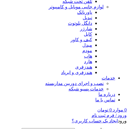
تلفن تحت شبکه
لوازم جانبی موبایل و کامپیوتر
پاوربانک
تبدیل
دانگل بلوتوث
شارژر
کابل
کیف و کاور
مبدل
مودم
هاب
هارد
هندزفری
هندزفری و ایرپاد
خدمات
نصب و اجرای دوربین مداربسته
خدمات پسیو شبکه
درباره ما
تماس با ما
0
موارد
0
تومان
ورود / فرم ثبت نام
ورود
ایجاد یک حساب کاربری؟