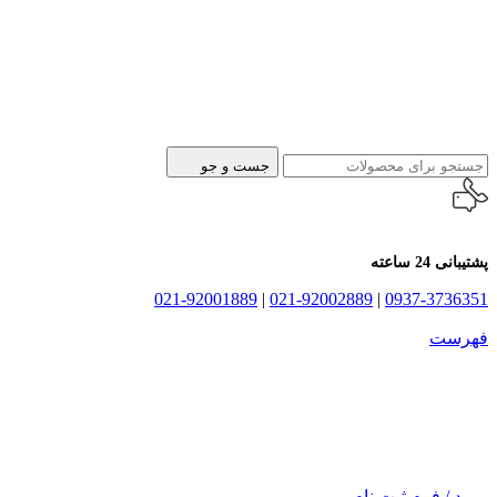
جست و جو
پشتیبانی 24 ساعته
021-92001889
|
021-92002889
|
0937-3736351
فهرست
ورود / فرم ثبت نام