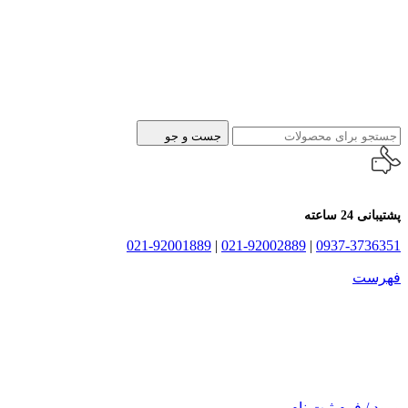
جست و جو
پشتیبانی 24 ساعته
021-92001889
|
021-92002889
|
0937-3736351
فهرست
ورود / فرم ثبت نام