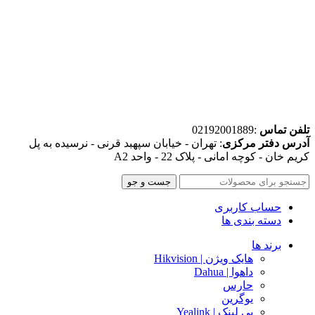
تلفن تماس
:02192001889
آدرس دفتر مرکزی
: تهران - خیابان سپهبد قرنی - نرسیده به پل
کریم خان - کوچه امانی - پلاک 22 - واحد A2
جست و جو
حساب کاربری
دسته بندی ها
برند ها
هایک ویژن | Hikvision
داهوا | Dahua
حارس
یوگرین
یی لینک | Yealink