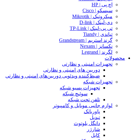
اچ پی | HP
سیسکو | Cisco
میکروتیک | Mikrotik
دی-لینک | D-link
تی پی-لینک | TP-Link
تیاندی | Tiandy
گرند استریم | Grandstream
نکسانز | Nexans
لگرند | Legrand
محصولات
تجهیزات امنیتی و نظارتی
دوربین های امنیتی و نظارتی
ضبط‌کننده ویدئویی دوربین‌های امنیتی و نظارتی
تجهیزات شبکه
تجهیزات پسیو شبکه
سوئیچ‌ شبکه
تلفن تحت شبکه
لوازم جانبی موبایل و کامپیوتر
پاوربانک
تبدیل
دانگل بلوتوث
شارژر
کابل