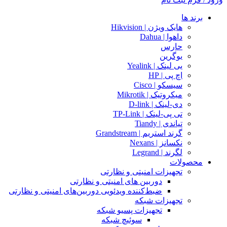
برند ها
هایک ویژن | Hikvision
داهوا | Dahua
حارس
یوگرین
یی لینک | Yealink
اچ پی | HP
سیسکو | Cisco
میکروتیک | Mikrotik
دی-لینک | D-link
تی پی-لینک | TP-Link
تیاندی | Tiandy
گرند استریم | Grandstream
نکسانز | Nexans
لگرند | Legrand
محصولات
تجهیزات امنیتی و نظارتی
دوربین های امنیتی و نظارتی
ضبط‌کننده ویدئویی دوربین‌های امنیتی و نظارتی
تجهیزات شبکه
تجهیزات پسیو شبکه
سوئیچ‌ شبکه