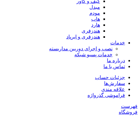
کیف و کاور
مبدل
مودم
هاب
هارد
هندزفری
هندزفری و ایرپاد
خدمات
نصب و اجرای دوربین مداربسته
خدمات پسیو شبکه
درباره ما
تماس با ما
جزئیات حساب
سفارش‌ها
علاقه مندی
فراموشی گذرواژه
فهرست
فروشگاه