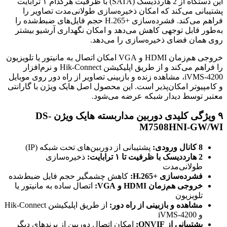
این دستگاه از 2 هارددیسک (SATA) با ظرفیت هرکدام ۱ ترابایت
پشتیبانی می‌کند که امکان ذخیره‌سازی طولانی‌مدت تصاویر را
فراهم می‌کند. فشرده‌سازی H.265+‎ حجم فایل‌های ضبط‌شده را
به‌طور قابل توجهی کاهش می‌دهد و امکان نگهداری آرشیو بیشتر
روی همان فضای ذخیره‌سازی را می‌دهد.
خروجی هم‌زمان HDMI و VGA امکان اتصال به مانیتور یا تلویزیون
را فراهم می‌کند و از طریق اپلیکیشن Hik-Connect و نرم‌افزار
iVMS-4200، مشاهده زنده و بازبینی تصاویر از راه دور روی موبایل
و کامپیوتر امکان‌پذیر است. این محصول اصل هایک ویژن با گارانتی
معتبر توسط دیدار شبکه عرضه می‌شود.
۹ ویژگی کلیدی دوربین مداربسته هایک ویژن DS-
M7508HNI-GW/WI
8 کانال ورودی:
پشتیبانی از دوربین‌های تحت شبکه (IP)
2 هارددیسک با ظرفیت تا ۱ ترابایت:
ذخیره‌سازی
طولانی‌مدت
فشرده‌سازی H.265+‎:
کاهش چشمگیر حجم فایل ضبط‌شده
خروجی هم‌زمان HDMI و VGA:
اتصال ساده به مانیتور یا
تلویزیون
مشاهده و بازبینی از راه دور:
از طریق اپلیکیشن Hik-Connect
و iVMS-4200
پشتیبانی از ONVIF:
امکان اتصال دوربین از برندهای دیگر