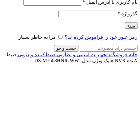
نام کاربری یا آدرس ایمیل
*
گذرواژه
*
ورود
رمز عبور خود را فراموش کرده اید؟
مرا به خاطر بسپار
جست و جو
خانه
فروشگاه
تجهیزات امنیتی و نظارتی
ضبط‌کننده ویدئویی
ضبط
کننده NVR هایک ویژن مدل DS-M7508HNIGWWI
ناموجود