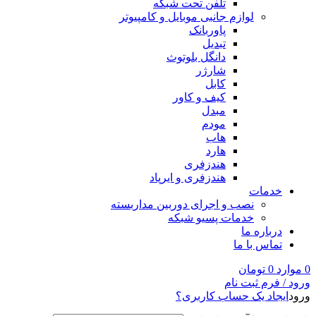
تلفن تحت شبکه
لوازم جانبی موبایل و کامپیوتر
پاوربانک
تبدیل
دانگل بلوتوث
شارژر
کابل
کیف و کاور
مبدل
مودم
هاب
هارد
هندزفری
هندزفری و ایرپاد
خدمات
نصب و اجرای دوربین مداربسته
خدمات پسیو شبکه
درباره ما
تماس با ما
0
موارد
0
تومان
ورود / فرم ثبت نام
ورود
ایجاد یک حساب کاربری؟