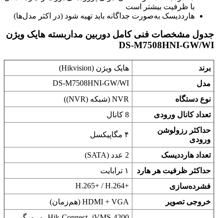
با ظرفیت بیشتر است
هارددیسک به‌صورت جداگانه باید تهیه شود (در اکثر مدل‌ها)
جدول مشخصات فنی کامل دوربین مداربسته هایک ویژن
DS-M7508HNI-GW/WI
برند
هایک ویژن (Hikvision)
DS-M7508HNI-GW/WI
مدل
نوع دستگاه
NVR (شبکه (NVR))
تعداد کانال ورودی
8 کانال
حداکثر رزولوشن
۴ مگاپیکسل
ورودی
تعداد هارددیسک
2 عدد (SATA)
حداکثر ظرفیت هر هارد
۱ ترابایت
H.265+‎ / H.264+‎
فشرده‌سازی
خروجی تصویر
HDMI + VGA (هم‌زمان)
Hik-Connect، iVMS-4200، مرورگر