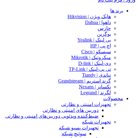
برند ها
هایک ویژن | Hikvision
داهوا | Dahua
حارس
یوگرین
یی لینک | Yealink
اچ پی | HP
سیسکو | Cisco
میکروتیک | Mikrotik
دی-لینک | D-link
تی پی-لینک | TP-Link
تیاندی | Tiandy
گرند استریم | Grandstream
نکسانز | Nexans
لگرند | Legrand
محصولات
تجهیزات امنیتی و نظارتی
دوربین های امنیتی و نظارتی
ضبط‌کننده ویدئویی دوربین‌های امنیتی و نظارتی
تجهیزات شبکه
تجهیزات پسیو شبکه
سوئیچ‌ شبکه