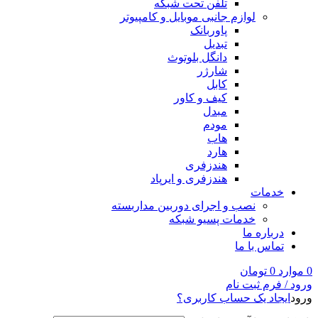
تلفن تحت شبکه
لوازم جانبی موبایل و کامپیوتر
پاوربانک
تبدیل
دانگل بلوتوث
شارژر
کابل
کیف و کاور
مبدل
مودم
هاب
هارد
هندزفری
هندزفری و ایرپاد
خدمات
نصب و اجرای دوربین مداربسته
خدمات پسیو شبکه
درباره ما
تماس با ما
0
موارد
0
تومان
ورود / فرم ثبت نام
ورود
ایجاد یک حساب کاربری؟