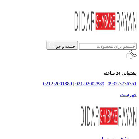
جست و جو
پشتیبانی 24 ساعته
021-92001889
|
021-92002889
|
0937-3736351
فهرست
ورود / فرم ثبت نام