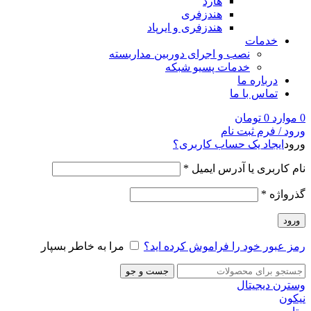
هارد
هندزفری
هندزفری و ایرپاد
خدمات
نصب و اجرای دوربین مداربسته
خدمات پسیو شبکه
درباره ما
تماس با ما
0
موارد
0
تومان
ورود / فرم ثبت نام
ورود
ایجاد یک حساب کاربری؟
نام کاربری یا آدرس ایمیل
*
گذرواژه
*
ورود
رمز عبور خود را فراموش کرده اید؟
مرا به خاطر بسپار
جست و جو
وسترن دیجیتال
نیکون