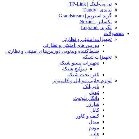
تی پی-لینک | TP-Link
تیاندی | Tiandy
گرند استریم | Grandstream
نکسانز | Nexans
لگرند | Legrand
محصولات
تجهیزات امنیتی و نظارتی
دوربین های امنیتی و نظارتی
ضبط‌کننده ویدئویی دوربین‌های امنیتی و نظارتی
تجهیزات شبکه
تجهیزات پسیو شبکه
سوئیچ‌ شبکه
تلفن تحت شبکه
لوازم جانبی موبایل و کامپیوتر
پاوربانک
تبدیل
دانگل بلوتوث
شارژر
کابل
کیف و کاور
مبدل
مودم
هاب