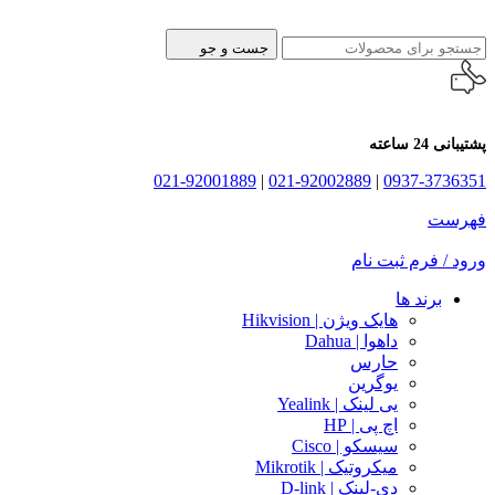
جست و جو
پشتیبانی 24 ساعته
021-92001889
|
021-92002889
|
0937-3736351
فهرست
ورود / فرم ثبت نام
برند ها
هایک ویژن | Hikvision
داهوا | Dahua
حارس
یوگرین
یی لینک | Yealink
اچ پی | HP
سیسکو | Cisco
میکروتیک | Mikrotik
دی-لینک | D-link