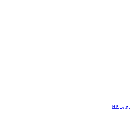
اچ پی HP