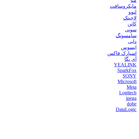
متا
مایکروسافت
لنوو
لاجیتک
کانن
سونی
سامسونگ
دابی
ایسوس
اسپارک فاکس
آی پگا
YEALINK
SparkFox
SONY
Microsoft
Meta
Logitech
ipega
dobe
DataLogic