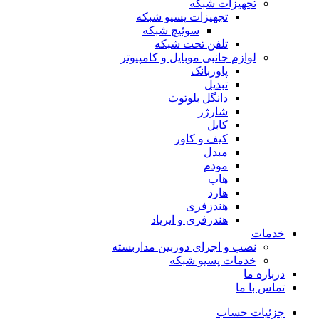
تجهیزات شبکه
تجهیزات پسیو شبکه
سوئیچ‌ شبکه
تلفن تحت شبکه
لوازم جانبی موبایل و کامپیوتر
پاوربانک
تبدیل
دانگل بلوتوث
شارژر
کابل
کیف و کاور
مبدل
مودم
هاب
هارد
هندزفری
هندزفری و ایرپاد
خدمات
نصب و اجرای دوربین مداربسته
خدمات پسیو شبکه
درباره ما
تماس با ما
جزئیات حساب