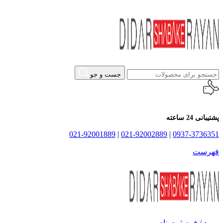
جست و جو
پشتیبانی 24 ساعته
021-92001889
|
021-92002889
|
0937-3736351
فهرست
ورود / فرم ثبت نام