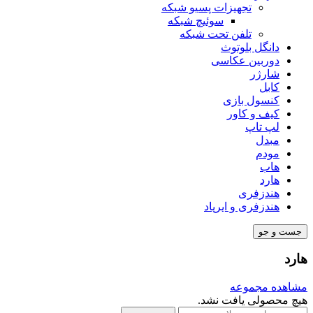
تجهیزات پسیو شبکه
سوئیچ‌ شبکه
تلفن تحت شبکه
دانگل بلوتوث
دوربین عکاسی
شارژر
کابل
کنسول بازی
کیف و کاور
لپ تاپ
مبدل
مودم
هاب
هارد
هندزفری
هندزفری و ایرپاد
جست و جو
هارد
مشاهده مجموعه
هیچ محصولی یافت نشد.