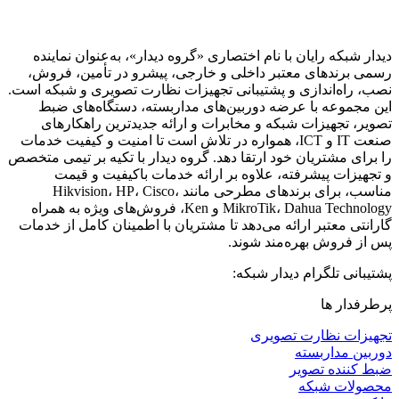
دیدار شبکه رایان با نام اختصاری «گروه دیدار»، به‌عنوان نماینده
رسمی برندهای معتبر داخلی و خارجی، پیشرو در تأمین، فروش،
نصب، راه‌اندازی و پشتیبانی تجهیزات نظارت تصویری و شبکه است.
این مجموعه با عرضه دوربین‌های مداربسته، دستگاه‌های ضبط
تصویر، تجهیزات شبکه و مخابرات و ارائه جدیدترین راهکارهای
صنعت IT و ICT، همواره در تلاش است تا امنیت و کیفیت خدمات
را برای مشتریان خود ارتقا دهد. گروه دیدار با تکیه بر تیمی متخصص
و تجهیزات پیشرفته، علاوه بر ارائه خدمات باکیفیت و قیمت
مناسب، برای برندهای مطرحی مانند Hikvision، HP، Cisco،
MikroTik، Dahua Technology و Ken، فروش‌های ویژه به همراه
گارانتی معتبر ارائه می‌دهد تا مشتریان با اطمینان کامل از خدمات
پس از فروش بهره‌مند شوند.
پشتیبانی تلگرام دیدار شبکه:
پرطرفدار ها
تجهیزات نظارت تصویری
دوربین مداربسته
ضبط کننده تصویر
محصولات شبکه