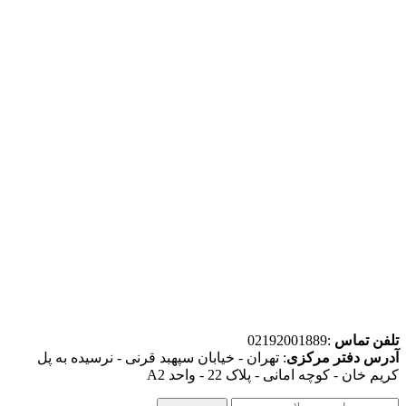
تلفن تماس
:02192001889
آدرس دفتر مرکزی
: تهران - خیابان سپهبد قرنی - نرسیده به پل
کریم خان - کوچه امانی - پلاک 22 - واحد A2