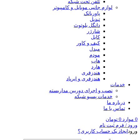
تلفن تحت شبکه
لوازم جانبی موبایل و کامپیوتر
پاوربانک
تبدیل
دانگل بلوتوث
شارژر
کابل
کیف و کاور
مبدل
مودم
هاب
هارد
هندزفری
هندزفری و ایرپاد
خدمات
نصب و اجرای دوربین مداربسته
خدمات پسیو شبکه
درباره ما
تماس با ما
0
موارد
0
تومان
ورود / فرم ثبت نام
ورود
ایجاد یک حساب کاربری؟