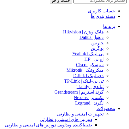
جست و جو
حساب کاربری
دسته بندی ها
برند ها
هایک ویژن | Hikvision
داهوا | Dahua
حارس
یوگرین
یی لینک | Yealink
اچ پی | HP
سیسکو | Cisco
میکروتیک | Mikrotik
دی-لینک | D-link
تی پی-لینک | TP-Link
تیاندی | Tiandy
گرند استریم | Grandstream
نکسانز | Nexans
لگرند | Legrand
محصولات
تجهیزات امنیتی و نظارتی
دوربین های امنیتی و نظارتی
ضبط‌کننده ویدئویی دوربین‌های امنیتی و نظارتی