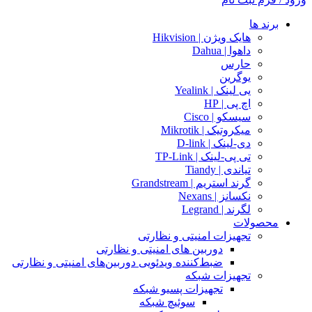
برند ها
هایک ویژن | Hikvision
داهوا | Dahua
حارس
یوگرین
یی لینک | Yealink
اچ پی | HP
سیسکو | Cisco
میکروتیک | Mikrotik
دی-لینک | D-link
تی پی-لینک | TP-Link
تیاندی | Tiandy
گرند استریم | Grandstream
نکسانز | Nexans
لگرند | Legrand
محصولات
تجهیزات امنیتی و نظارتی
دوربین های امنیتی و نظارتی
ضبط‌کننده ویدئویی دوربین‌های امنیتی و نظارتی
تجهیزات شبکه
تجهیزات پسیو شبکه
سوئیچ‌ شبکه