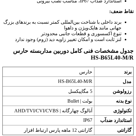
استاندارد ضدآب IP67، مناسب نصب بیرونی
نقاط ضعف:
برند داخلی با شناخت بین‌المللی کمتر نسبت به برندهای بزرگ
جهانی مانند هایک‌ویژن و داهوا
تنوع اکسسوری و قطعات جانبی محدودتر
لنز ثابت است و امکان تغییر زاویه دید (زوم) وجود ندارد
جدول مشخصات فنی کامل دوربین مداربسته حارس
HS-B65L40-M/R
برند
حارس
HS-B65L40-M/R
مدل
رزولوشن
5 مگاپیکسل
نوع بدنه
بولت | Bullet
تکنولوژی
آنالوگ چهارگانه | AHD/TVI/CVI/CVBS
IP67
استاندارد ضدآب
گارانتی
گارانتی 12 ماهه پارس ارتباط افزار