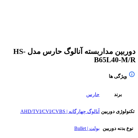
برای بزرگنمایی کلیک کنید
دوربین مداربسته آنالوگ حارس مدل HS-
B65L40-M/R
ویژگی ها
برند
حارس
تکنولوژی دوربین
آنالوگ چهارگانه | AHD/TVI/CVI/CVBS
نوع بدنه دوربین
بولت | Bullet