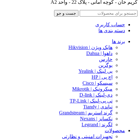
کریم خان - کوچه امانی - پلاک 22 - واحد A2
جست و جو
حساب کاربری
دسته بندی ها
برند ها
هایک ویژن | Hikvision
داهوا | Dahua
حارس
یوگرین
یی لینک | Yealink
اچ پی | HP
سیسکو | Cisco
میکروتیک | Mikrotik
دی-لینک | D-link
تی پی-لینک | TP-Link
تیاندی | Tiandy
گرند استریم | Grandstream
نکسانز | Nexans
لگرند | Legrand
محصولات
تجهیزات امنیتی و نظارتی