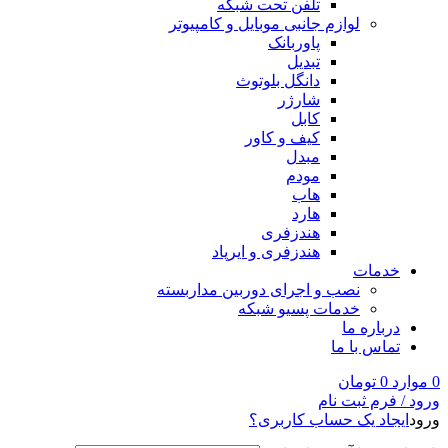
تلفن تحت شبکه
لوازم جانبی موبایل و کامپیوتر
پاوربانک
تبدیل
دانگل بلوتوث
شارژر
کابل
کیف و کاور
مبدل
مودم
هاب
هارد
هندزفری
هندزفری و ایرپاد
خدمات
نصب و اجرای دوربین مداربسته
خدمات پسیو شبکه
درباره ما
تماس با ما
0
موارد
0
تومان
ورود / فرم ثبت نام
ورود
ایجاد یک حساب کاربری؟