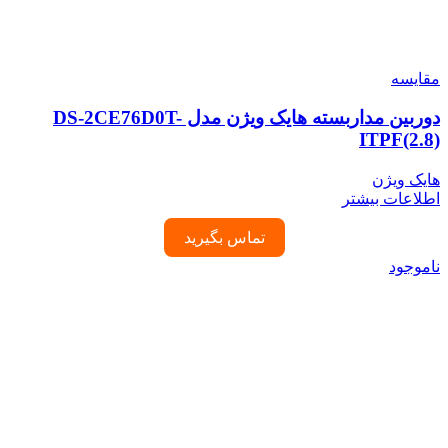
مقایسه
دوربین مداربسته هایک ویژن مدل DS-2CE76D0T-
ITPF(2.8)
هایک ویژن
اطلاعات بیشتر
تماس بگیرید
ناموجود