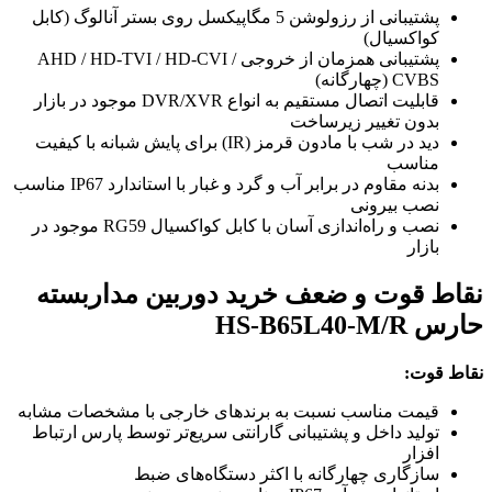
پشتیبانی از رزولوشن 5 مگاپیکسل روی بستر آنالوگ (کابل
کواکسیال)
پشتیبانی همزمان از خروجی AHD / HD-TVI / HD-CVI /
CVBS (چهارگانه)
قابلیت اتصال مستقیم به انواع DVR/XVR موجود در بازار
بدون تغییر زیرساخت
دید در شب با مادون قرمز (IR) برای پایش شبانه با کیفیت
مناسب
بدنه مقاوم در برابر آب و گرد و غبار با استاندارد IP67 مناسب
نصب بیرونی
نصب و راه‌اندازی آسان با کابل کواکسیال RG59 موجود در
بازار
نقاط قوت و ضعف خرید دوربین مداربسته
حارس HS-B65L40-M/R
نقاط قوت:
قیمت مناسب نسبت به برندهای خارجی با مشخصات مشابه
تولید داخل و پشتیبانی گارانتی سریع‌تر توسط پارس ارتباط
افزار
سازگاری چهارگانه با اکثر دستگاه‌های ضبط