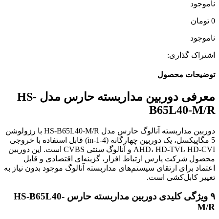
ناموجود
0
تومان
ناموجود
اشتراک گذاری:
توضیحات محصول
معرفی دوربین مداربسته حارس مدل HS-
B65L40-M/R
دوربین مداربسته آنالوگ حارس مدل HS-B65L40-M/R با رزولوشن
5 مگاپیکسل، یک دوربین چهارگانه (4-in-1) قابل استفاده با خروجی
AHD، HD-TVI، HD-CVI و آنالوگ سنتی CVBS است. این دوربین
محصول شرکت پارس ارتباط افزار، گزینه‌ای اقتصادی و قابل
اعتماد برای ارتقای سیستم‌های مداربسته آنالوگ موجود بدون نیاز به
تغییر کابل‌کشی است.
۹ ویژگی کلیدی دوربین مداربسته حارس HS-B65L40-
M/R