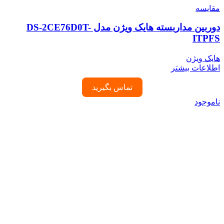
مقایسه
دوربین مداربسته هایک ویژن مدل DS-2CE76D0T-
ITPFS
هایک ویژن
اطلاعات بیشتر
تماس بگیرید
ناموجود