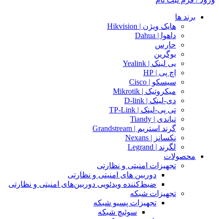
برند ها
هایک ویژن | Hikvision
داهوا | Dahua
حارس
یوگرین
یی لینک | Yealink
اچ پی | HP
سیسکو | Cisco
میکروتیک | Mikrotik
دی-لینک | D-link
تی پی-لینک | TP-Link
تیاندی | Tiandy
گرند استریم | Grandstream
نکسانز | Nexans
لگرند | Legrand
محصولات
تجهیزات امنیتی و نظارتی
دوربین های امنیتی و نظارتی
ضبط‌کننده ویدئویی دوربین‌های امنیتی و نظارتی
تجهیزات شبکه
تجهیزات پسیو شبکه
سوئیچ‌ شبکه