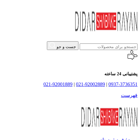
جست و جو
پشتیبانی 24 ساعته
021-92001889
|
021-92002889
|
0937-3736351
فهرست
ورود / فرم ثبت نام