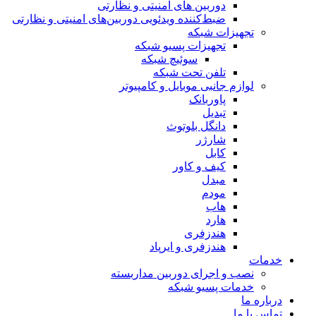
دوربین های امنیتی و نظارتی
ضبط‌کننده ویدئویی دوربین‌های امنیتی و نظارتی
تجهیزات شبکه
تجهیزات پسیو شبکه
سوئیچ‌ شبکه
تلفن تحت شبکه
لوازم جانبی موبایل و کامپیوتر
پاوربانک
تبدیل
دانگل بلوتوث
شارژر
کابل
کیف و کاور
مبدل
مودم
هاب
هارد
هندزفری
هندزفری و ایرپاد
خدمات
نصب و اجرای دوربین مداربسته
خدمات پسیو شبکه
درباره ما
تماس با ما