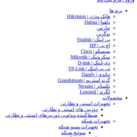
برند ها
هایک ویژن | Hikvision
داهوا | Dahua
حارس
یوگرین
یی لینک | Yealink
اچ پی | HP
سیسکو | Cisco
میکروتیک | Mikrotik
دی-لینک | D-link
تی پی-لینک | TP-Link
تیاندی | Tiandy
گرند استریم | Grandstream
نکسانز | Nexans
لگرند | Legrand
محصولات
تجهیزات امنیتی و نظارتی
دوربین های امنیتی و نظارتی
ضبط‌کننده ویدئویی دوربین‌های امنیتی و نظارتی
تجهیزات شبکه
تجهیزات پسیو شبکه
سوئیچ‌ شبکه