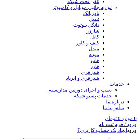
تلفن تحت شبکه
لوازم جانبی موبایل و کامپیوتر
پاوربانک
تبدیل
دانگل بلوتوث
شارژر
کابل
کیف و کاور
مبدل
مودم
هاب
هارد
هندزفری
هندزفری و ایرپاد
خدمات
نصب و اجرای دوربین مداربسته
خدمات پسیو شبکه
درباره ما
تماس با ما
0
موارد
0
تومان
ورود / فرم ثبت نام
ورود
ایجاد یک حساب کاربری؟