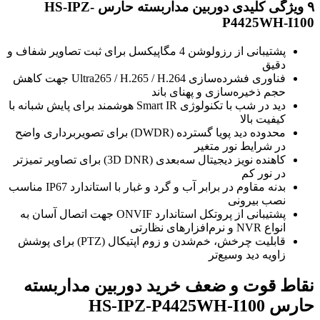
۹ ویژگی کلیدی دوربین مداربسته حارس HS-IPZ-
P4425WH-I100
پشتیبانی از رزولوشن 4 مگاپیکسل برای ثبت تصاویر شفاف و
دقیق
فناوری فشرده‌سازی Ultra265 / H.265 / H.264 جهت کاهش
حجم ذخیره‌سازی و پهنای باند
دید در شب با تکنولوژی Smart IR هوشمند برای پایش شبانه با
کیفیت بالا
محدوده دید پویا گسترده (DWDR) برای تصویربرداری واضح
در شرایط نور متغیر
کاهنده نویز دیجیتال سه‌بعدی (3D DNR) برای تصاویر تمیزتر
در نور کم
بدنه مقاوم در برابر آب و گرد و غبار با استاندارد IP67 مناسب
نصب بیرونی
پشتیبانی از پروتکل استاندارد ONVIF جهت اتصال آسان به
انواع NVR و نرم‌افزارهای نظارتی
قابلیت چرخش، خم‌شدن و زوم اپتیکال (PTZ) برای پوشش
زاویه دید وسیع‌تر
نقاط قوت و ضعف خرید دوربین مداربسته
حارس HS-IPZ-P4425WH-I100