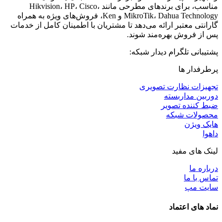
مناسب، برای برندهای مطرحی مانند Hikvision، HP، Cisco،
MikroTik، Dahua Technology و Ken، فروش‌های ویژه به همراه
گارانتی معتبر ارائه می‌دهد تا مشتریان با اطمینان کامل از خدمات
پس از فروش بهره‌مند شوند.
پشتیبانی تلگرام دیدار شبکه:
پرطرفدار ها
تجهیزات نظارت تصویری
دوربین مداربسته
ضبط کننده تصویر
محصولات شبکه
هایک ویژن
داهوا
لینک های مفید
درباره ما
تماس با ما
سایت مپ
نماد های اعتماد