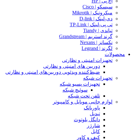
اچ پی | HP
سیسکو | Cisco
میکروتیک | Mikrotik
دی-لینک | D-link
تی پی-لینک | TP-Link
تیاندی | Tiandy
گرند استریم | Grandstream
نکسانز | Nexans
لگرند | Legrand
محصولات
تجهیزات امنیتی و نظارتی
دوربین های امنیتی و نظارتی
ضبط‌کننده ویدئویی دوربین‌های امنیتی و نظارتی
تجهیزات شبکه
تجهیزات پسیو شبکه
سوئیچ‌ شبکه
تلفن تحت شبکه
لوازم جانبی موبایل و کامپیوتر
پاوربانک
تبدیل
دانگل بلوتوث
شارژر
کابل
کیف و کاور