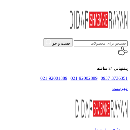
جست و جو
پشتیبانی 24 ساعته
021-92001889
|
021-92002889
|
0937-3736351
فهرست
ورود / فرم ثبت نام