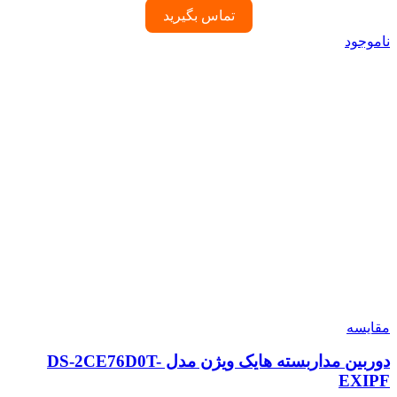
تماس بگیرید
ناموجود
مقایسه
دوربین مداربسته هایک ویژن مدل DS-2CE76D0T-
EXIPF