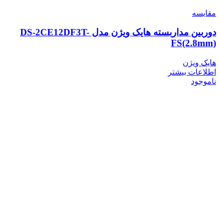
مقایسه
دوربین مداربسته هایک ویژن مدل DS-2CE12DF3T-
FS(2.8mm)
هایک ویژن
اطلاعات بیشتر
ناموجود