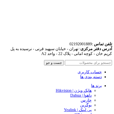
تلفن تماس
:02192001889
آدرس دفتر مرکزی
: تهران - خیابان سپهبد قرنی - نرسیده به پل
کریم خان - کوچه امانی - پلاک 22 - واحد A2
جست و جو
حساب کاربری
دسته بندی ها
برند ها
هایک ویژن | Hikvision
داهوا | Dahua
حارس
یوگرین
یی لینک | Yealink