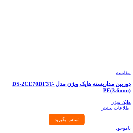
مقایسه
دوربین مداربسته هایک ویژن مدل DS-2CE70DF3T-
PF(3.6mm)
هایک ویژن
اطلاعات بیشتر
تماس بگیرید
ناموجود