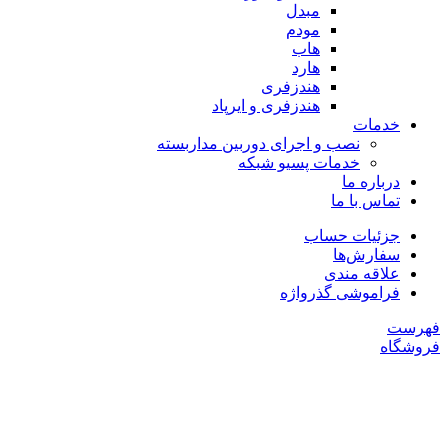
مبدل
مودم
هاب
هارد
هندزفری
هندزفری و ایرپاد
خدمات
نصب و اجرای دوربین مداربسته
خدمات پسیو شبکه
درباره ما
تماس با ما
جزئیات حساب
سفارش‌ها
علاقه مندی
فراموشی گذرواژه
فهرست
فروشگاه