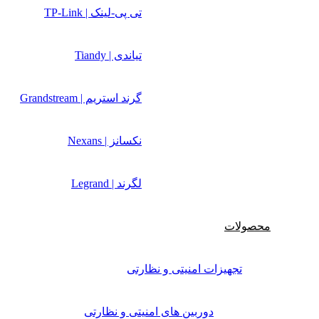
تی پی-لینک | TP-Link
تیاندی | Tiandy
گرند استریم | Grandstream
نکسانز | Nexans
لگرند | Legrand
محصولات
تجهیزات امنیتی و نظارتی
دوربین های امنیتی و نظارتی