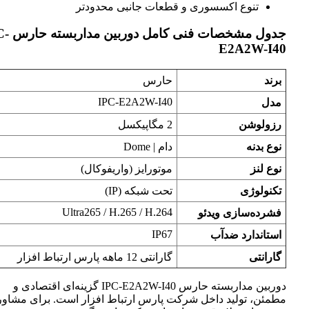
تنوع اکسسوری و قطعات جانبی محدودتر
جدول مشخصات فنی کامل دوربین مد
E2A2W-I40
برند
حارس
IPC-E2A2W-I40
مدل
رزولوشن
2 مگاپیکسل
نوع بدنه
دام | Dome
نوع لنز
موتورایز (واریفوکال)
تکنولوژی
تحت شبکه (IP)
Ultra265 / H.265 / H.264
فشرده‌سازی ویدئو
IP67
استاندارد ضدآب
گارانتی
گارانتی 12 ماهه پارس ارتباط افزار
دوربین مداربسته حارس IPC-E2A2W-I40 گزینه‌ای اقتصادی و
مطمئن، تولید داخل شرکت پارس ارتباط افزار است. برای مشاوره