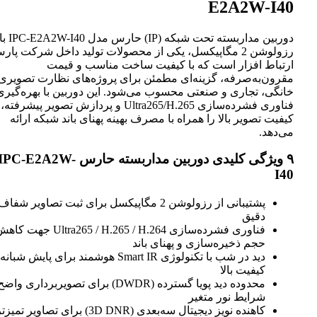
E2A2W-I40
دوربین مداربسته تحت شبکه (IP) حارس مدل IPC-E2A2W-I40 با
رزولوشن 2 مگاپیکسل، یکی از محصولات تولید داخل شرکت پارس
ارتباط افزار است که با کیفیت ساخت مناسب و قیمت
مقرون‌به‌صرفه، گزینه‌ای مطمئن برای پروژه‌های نظارت تصویری
خانگی، تجاری و صنعتی محسوب می‌شود. این دوربین با بهره‌گیری ا
فناوری فشرده‌سازی Ultra265/H.265 و پردازش تصویر پیشرفته،
کیفیت تصویر بالا را همراه با مصرف بهینه پهنای باند شبکه ارائه
می‌دهد.
۹ ویژگی کلیدی دوربین مداربسته حارس IPC-E2A2W-
I40
پشتیبانی از رزولوشن 2 مگاپیکسل برای ثبت تصاویر شفاف و
دقیق
فناوری فشرده‌سازی Ultra265 / H.265 / H.264 جهت کاهش
حجم ذخیره‌سازی و پهنای باند
دید در شب با تکنولوژی Smart IR هوشمند برای پایش شبانه با
کیفیت بالا
محدوده دید پویا گسترده (DWDR) برای تصویربرداری واضح
شرایط نور متغیر
کاهنده نویز دیجیتال سه‌بعدی (3D DNR) برای تصاویر تمیز