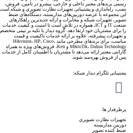
رسمی برندهای معتبر داخلی و خارجی، پیشرو در تأمین، فروش،
نصب، راه‌اندازی و پشتیبانی تجهیزات نظارت تصویری و شبکه است.
این مجموعه با عرضه دوربین‌های مداربسته، دستگاه‌های ضبط
تصویر، تجهیزات شبکه و مخابرات و ارائه جدیدترین راهکارهای
صنعت IT و ICT، همواره در تلاش است تا امنیت و کیفیت خدمات
را برای مشتریان خود ارتقا دهد. گروه دیدار با تکیه بر تیمی متخصص
و تجهیزات پیشرفته، علاوه بر ارائه خدمات باکیفیت و قیمت
مناسب، برای برندهای مطرحی مانند Hikvision، HP، Cisco،
MikroTik، Dahua Technology و Ken، فروش‌های ویژه به همراه
گارانتی معتبر ارائه می‌دهد تا مشتریان با اطمینان کامل از خدمات
پس از فروش بهره‌مند شوند.
پشتیبانی تلگرام دیدار شبکه:
پرطرفدار ها
تجهیزات نظارت تصویری
دوربین مداربسته
ضبط کننده تصویر