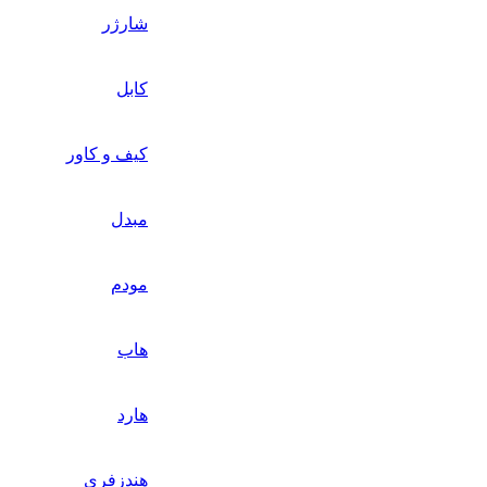
شارژر
کابل
کیف و کاور
مبدل
مودم
هاب
هارد
هندزفری