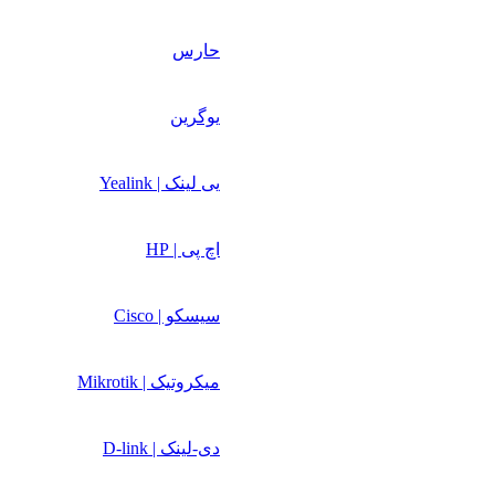
حارس
یوگرین
یی لینک | Yealink
اچ پی | HP
سیسکو | Cisco
میکروتیک | Mikrotik
دی-لینک | D-link