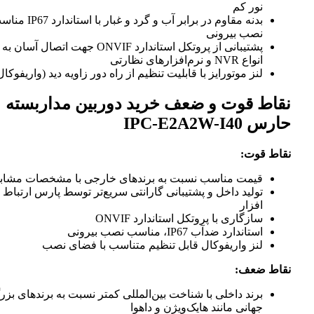
نور کم
بدنه مقاوم در برابر آب و گرد و غبار با استاندارد IP67 مناس
نصب بیرونی
پشتیبانی از پروتکل استاندارد ONVIF جهت اتصال آسان به
انواع NVR و نرم‌افزارهای نظارتی
لنز موتورایز با قابلیت تنظیم از راه دور زاویه دید (واریفوکال)
نقاط قوت و ضعف خرید دوربین مداربسته
حارس IPC-E2A2W-I40
نقاط قوت:
قیمت مناسب نسبت به برندهای خارجی با مشخصات مشابه
تولید داخل و پشتیبانی گارانتی سریع‌تر توسط پارس ارتباط
افزار
سازگاری با پروتکل استاندارد ONVIF
استاندارد ضدآب IP67، مناسب نصب بیرونی
لنز واریفوکال قابل تنظیم متناسب با فضای نصب
نقاط ضعف:
برند داخلی با شناخت بین‌المللی کمتر نسبت به برندهای بزرگ
جهانی مانند هایک‌ویژن و داهوا