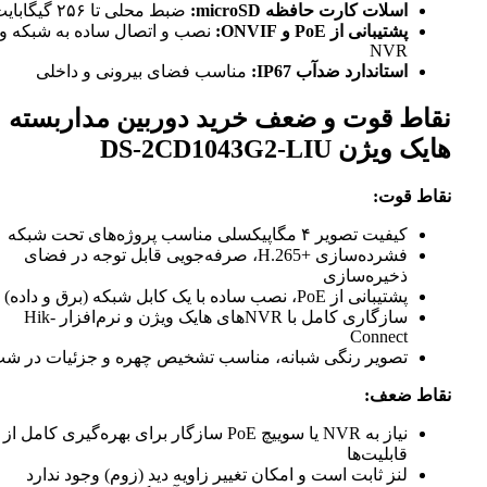
اسلات کارت حافظه microSD:
ضبط محلی تا ۲۵۶ گیگابایت
پشتیبانی از PoE و ONVIF:
نصب و اتصال ساده به شبکه و
NVR
استاندارد ضدآب IP67:
مناسب فضای بیرونی و داخلی
نقاط قوت و ضعف خرید دوربین مداربسته
هایک ویژن DS-2CD1043G2-LIU
نقاط قوت:
کیفیت تصویر ۴ مگاپیکسلی مناسب پروژه‌های تحت شبکه
فشرده‌سازی H.265+‎، صرفه‌جویی قابل توجه در فضای
ذخیره‌سازی
پشتیبانی از PoE، نصب ساده با یک کابل شبکه (برق و داده)
سازگاری کامل با NVRهای هایک ویژن و نرم‌افزار Hik-
Connect
تصویر رنگی شبانه، مناسب تشخیص چهره و جزئیات در ش
نقاط ضعف:
نیاز به NVR یا سوییچ PoE سازگار برای بهره‌گیری کامل از
قابلیت‌ها
لنز ثابت است و امکان تغییر زاویه دید (زوم) وجود ندارد