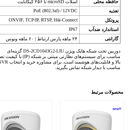
حافظه محلی
اسلات microSD تا ۲۵۶ گیگابایت
PoE (802.3af) / 12VDC
تغذیه
ONVIF, TCP/IP, RTSP, Hik-Connect
پروتکل
IP67
استاندارد ضدآب
گارانتی
۲۴ ماهه پارس ارتباط | ۶۰ ماهه ونوس
دوربین تحت شبکه هایک ویژن DS-2CD1043G2-LIU گزینه‌ای
مناسب برای سیستم‌های نظارتی مبتنی بر شبکه (IP) ب
بالا و قابلیت‌های هوشمند است. برای مشاوره خرید و
مناسب با دیدار شبکه تماس بگیرید.
محصولات مرتبط
ناموجود