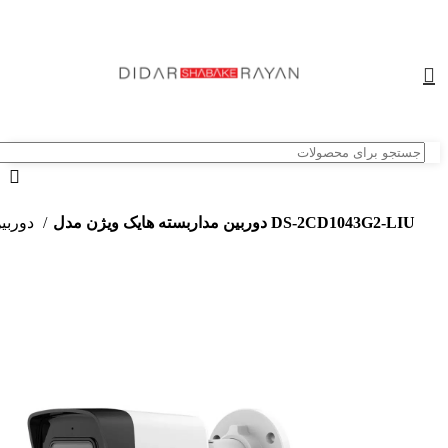
دوربین مداربسته هایک ویژن مدل DS-2CD1043G2-LIU
دوربین های امنیتی و نظارتی