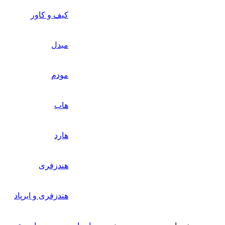
کیف و کاور
مبدل
مودم
هاب
هارد
هندزفری
هندزفری و ایرپاد