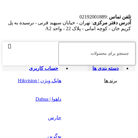
تلفن تماس
:02192001889
آدرس دفتر مرکزی
: تهران - خیابان سپهبد قرنی - نرسیده به پل
کریم خان - کوچه امانی - پلاک 22 - واحد A2
دسته بندی ها
حساب کاربری
برند ها
هایک ویژن | Hikvision
داهوا | Dahua
حارس
یوگرین