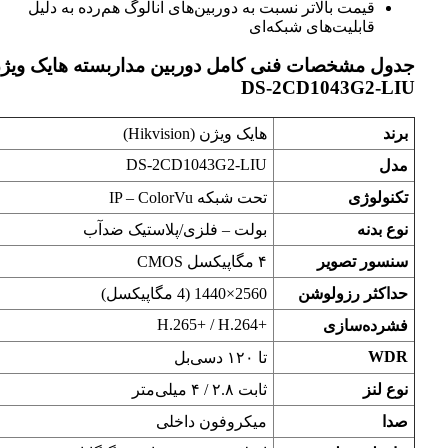
قیمت بالاتر نسبت به دوربین‌های آنالوگ هم‌رده به دلیل
قابلیت‌های شبکه‌ای
جدول مشخصات فنی کامل دوربین مداربسته هایک ویژ
DS-2CD1043G2-LIU
برند
هایک ویژن (Hikvision)
DS-2CD1043G2-LIU
مدل
تکنولوژی
تحت شبکه IP – ColorVu
نوع بدنه
بولت – فلزی/پلاستیک ضدآب
سنسور تصویر
۴ مگاپیکسل CMOS
حداکثر رزولوشن
2560×1440 (4 مگاپیکسل)
H.265+‎ / H.264+‎
فشرده‌سازی
WDR
تا ۱۲۰ دسی‌بل
نوع لنز
ثابت ۲.۸ / ۴ میلی‌متر
صدا
میکروفون داخلی