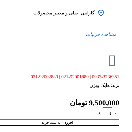
گارانتی اصلی و معتبر محصولات
مشاهده جزئیات
021-92002889
|
021-92001889
|
0937-3736351
برند:
هایک ویژن
9,500,000
تومان
افزودن به سبد خرید