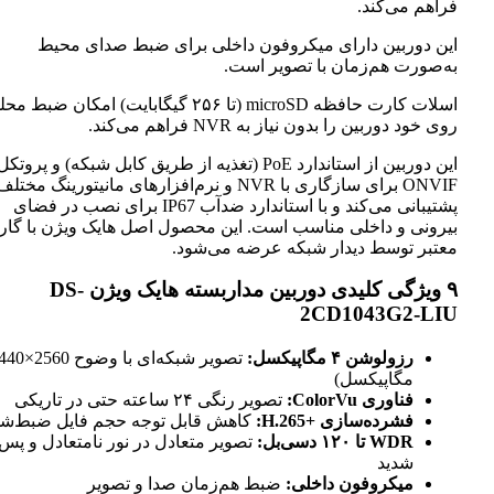
فراهم می‌کند.
این دوربین دارای میکروفون داخلی برای ضبط صدای محیط
به‌صورت هم‌زمان با تصویر است.
اسلات کارت حافظه microSD (تا ۲۵۶ گیگابایت) امکان ضبط م
روی خود دوربین را بدون نیاز به NVR فراهم می‌کند.
این دوربین از استاندارد PoE (تغذیه از طریق کابل شبکه) و پروتکل
ONVIF برای سازگاری با NVR و نرم‌افزارهای مانیتورینگ مختل
پشتیبانی می‌کند و با استاندارد ضدآب IP67 برای نصب در فضای
بیرونی و داخلی مناسب است. این محصول اصل هایک ویژن با گارا
معتبر توسط دیدار شبکه عرضه می‌شود.
۹ ویژگی کلیدی دوربین مداربسته هایک ویژن DS-
2CD1043G2-LIU
رزولوشن ۴ مگاپیکسل:
مگاپیکسل)
فناوری ColorVu:
تصویر رنگی ۲۴ ساعته حتی در تاریکی
فشرده‌سازی H.265+‎:
کاهش قابل توجه حجم فایل ضبط‌ش
WDR تا ۱۲۰ دسی‌بل:
تصویر متعادل در نور نامتعادل و پس‌
شدید
میکروفون داخلی:
ضبط هم‌زمان صدا و تصویر