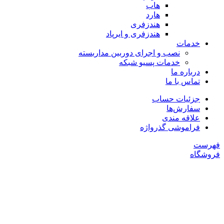
هاب
هارد
هندزفری
هندزفری و ایرپاد
خدمات
نصب و اجرای دوربین مداربسته
خدمات پسیو شبکه
درباره ما
تماس با ما
جزئیات حساب
سفارش‌ها
علاقه مندی
فراموشی گذرواژه
فهرست
فروشگاه