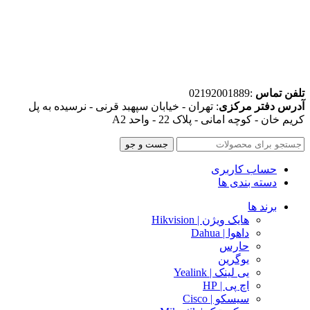
تلفن تماس
:02192001889
آدرس دفتر مرکزی
: تهران - خیابان سپهبد قرنی - نرسیده به پل
کریم خان - کوچه امانی - پلاک 22 - واحد A2
جست و جو
حساب کاربری
دسته بندی ها
برند ها
هایک ویژن | Hikvision
داهوا | Dahua
حارس
یوگرین
یی لینک | Yealink
اچ پی | HP
سیسکو | Cisco