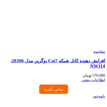
مقایسه
افزایش دهنده کابل شبکه Cat7 یوگرین مدل 20390-
NW114
570,000
تومان
اطلاعات بیشتر
تماس بگیرید
ناموجود