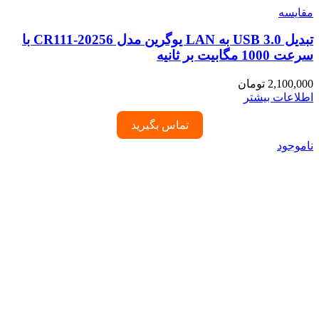
مقایسه
تبدیل USB 3.0 به LAN یوگرین مدل CR111-20256 با
سرعت 1000 مگابیت بر ثانیه
2,100,000
تومان
اطلاعات بیشتر
تماس بگیرید
ناموجود