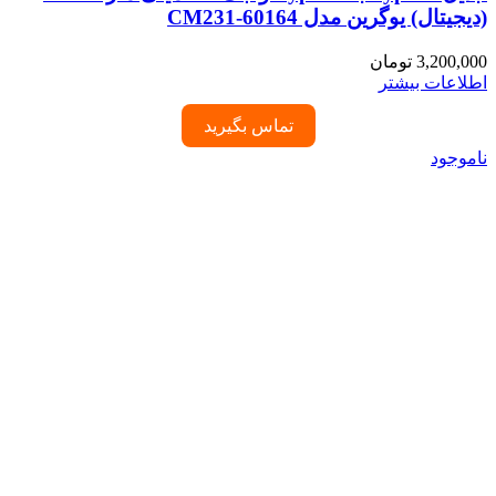
(دیجیتال) یوگرین مدل 60164-CM231
3,200,000
تومان
اطلاعات بیشتر
تماس بگیرید
ناموجود