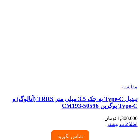
مقایسه
تبدیل Type-C به جک 3.5 میلی متر TRRS (آنالوگ) و
Type-C یوگرین 50596-CM193
1,300,000
تومان
اطلاعات بیشتر
تماس بگیرید