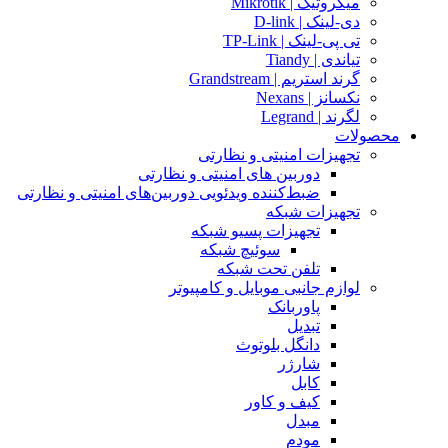
میکروتیک | Mikrotik
دی-لینک | D-link
تی پی-لینک | TP-Link
تیاندی | Tiandy
گرند استریم | Grandstream
نکسانز | Nexans
لگرند | Legrand
محصولات
تجهیزات امنیتی و نظارتی
دوربین های امنیتی و نظارتی
ضبط‌کننده ویدئویی دوربین‌های امنیتی و نظارتی
تجهیزات شبکه
تجهیزات پسیو شبکه
سوئیچ‌ شبکه
تلفن تحت شبکه
لوازم جانبی موبایل و کامپیوتر
پاوربانک
تبدیل
دانگل بلوتوث
شارژر
کابل
کیف و کاور
مبدل
مودم