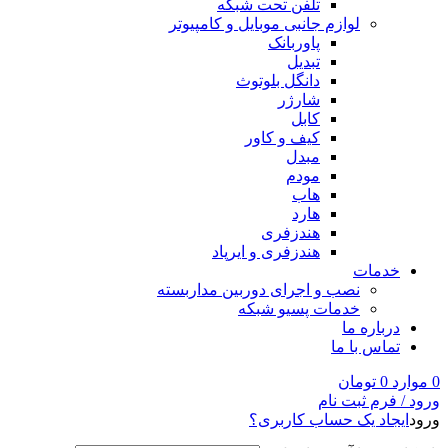
تلفن تحت شبکه
لوازم جانبی موبایل و کامپیوتر
پاوربانک
تبدیل
دانگل بلوتوث
شارژر
کابل
کیف و کاور
مبدل
مودم
هاب
هارد
هندزفری
هندزفری و ایرپاد
خدمات
نصب و اجرای دوربین مداربسته
خدمات پسیو شبکه
درباره ما
تماس با ما
0
موارد
0
تومان
ورود / فرم ثبت نام
ورود
ایجاد یک حساب کاربری؟