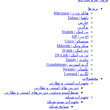
برند ها
هایک ویژن | Hikvision
داهوا | Dahua
حارس
یوگرین
یی لینک | Yealink
اچ پی | HP
سیسکو | Cisco
میکروتیک | Mikrotik
دی-لینک | D-link
تی پی-لینک | TP-Link
تیاندی | Tiandy
گرند استریم | Grandstream
نکسانز | Nexans
لگرند | Legrand
محصولات
تجهیزات امنیتی و نظارتی
دوربین های امنیتی و نظارتی
ضبط‌کننده ویدئویی دوربین‌های امنیتی و نظارتی
تجهیزات شبکه
تجهیزات پسیو شبکه
سوئیچ‌ شبکه