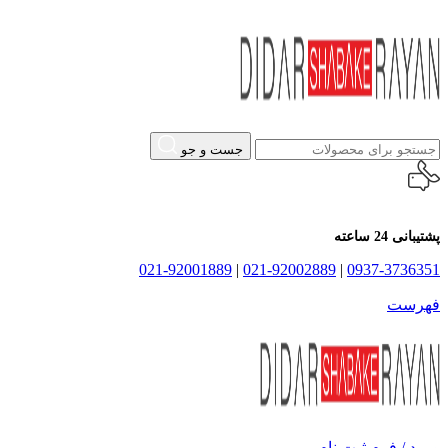
جست و جو
پشتیبانی 24 ساعته
021-92001889
|
021-92002889
|
0937-3736351
فهرست
ورود / فرم ثبت نام