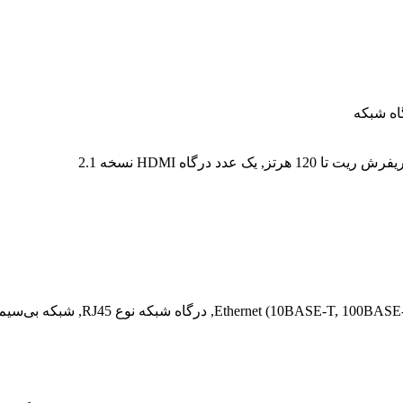
گاه شبکه نوع RJ45, شبکه بی‌سیم WiFi (802.11 b/g/n)