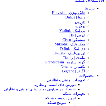
برند ها
هایک ویژن | Hikvision
داهوا | Dahua
حارس
یوگرین
یی لینک | Yealink
اچ پی | HP
سیسکو | Cisco
میکروتیک | Mikrotik
دی-لینک | D-link
تی پی-لینک | TP-Link
تیاندی | Tiandy
گرند استریم | Grandstream
نکسانز | Nexans
لگرند | Legrand
محصولات
تجهیزات امنیتی و نظارتی
دوربین های امنیتی و نظارتی
ضبط‌کننده ویدئویی دوربین‌های امنیتی و نظارتی
تجهیزات شبکه
تجهیزات پسیو شبکه
سوئیچ‌ شبکه