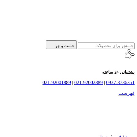
جست و جو
پشتیبانی 24 ساعته
021-92001889
|
021-92002889
|
0937-3736351
فهرست
ورود / فرم ثبت نام