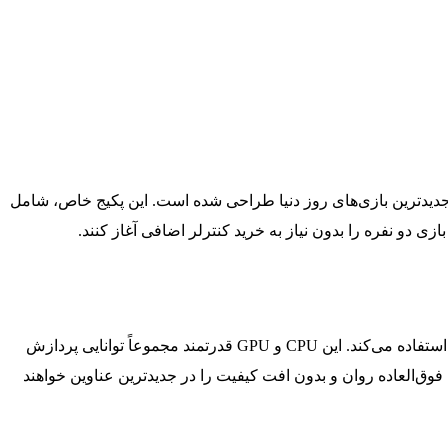
تر و دقیق‌تر جدیدترین بازی‌های روز دنیا طراحی شده است. این پکیج خاص، شامل
بر اساس مشخصات رسمی درج‌شده در وب‌سایت Xbox.com، این کنسول از پردازنده اختصاصی ساخت AMD با معماری Zen 2 و RDNA 2 استفاده می‌کند. این CPU و GPU قدرتمند مجموعاً توانایی پردازش
یم تا 120fps را فراهم می‌سازند. در نتیجه، گیمر تجربه‌ای فوق‌العاده روان و بدون افت کیفیت را در جدیدترین عناوین خواهند