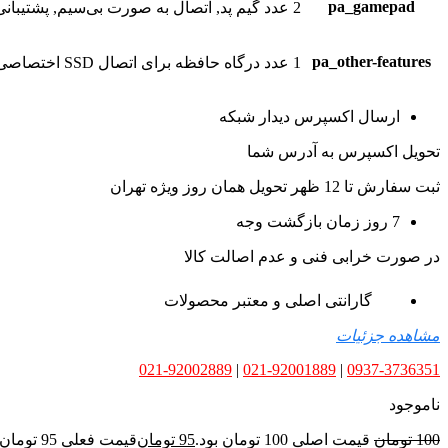
pa_gamepad
2 عدد گیم پد, اتصال به صورت بی‌سیم, پشتیبانی از باتری AA, خروجی هدفون روی دسته از نوع 3.5 میلی‌متر, درگاه USB Type-C برای شارژ
pa_other-features
1 عدد درگاه حافظه برای اتصال SSD اختصاصی (Expansion Card)
ارسال اکسپرس دیدار شبکه
تحویل اکسپرس به آدرس شما
ثبت سفارش تا 12 ظهر تحویل همان روز ویژه تهران
7 روز زمان بازگشت وجه
در صورت خرابی فنی و عدم اصالت کالا
گارانتی اصلی و معتبر محصولات
مشاهده جزئیات
021-92002889
|
021-92001889
|
0937-3736351
ناموجود
100
تومان
قیمت اصلی 100 تومان بود.
95
تومان
قیمت فعلی 95 تومان است.