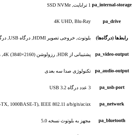
pa_internal-storage
1 ترابایت, SSD NVMe
4K UHD, Blu-Ray
pa_drive
رابط‌ها (درگاه‌ها)
بلوتوث, خروجی تصویر HDMI, درگاه USB, درگاه شبکه
pa_video-output
پشتیبانی از HDR, رزولوشن 4K (3840×2160), ریفرش ریت تا 120 هرتز, یک عدد درگاه HDMI نسخه 2.1
pa_audio-output
تکنولوژی صدا سه بعدی
pa_usb-port
3 عدد درگاه USB 3.2
pa_network
Ethernet (10BASE-T, 100BASE-TX, 1000BASE-T), IEEE 802.11 a/b/g/n/ac/ax, در
pa_bluetooth
مجهز به بلوتوث نسخه 5.0