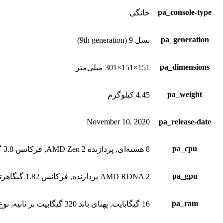
pa_console-type
خانگی
pa_generation
نسل 9 (9th generation)
pa_dimensions
151×151×301 میلی‌متر
pa_weight
4.45 کیلوگرم
November 10, 2020
pa_release-date
pa_cpu
8 هسته‌ای, پردازنده AMD Zen 2, فرکانس 3.8 گیگاهرتز
pa_gpu
AMD RDNA 2 پردازنده, فرکانس 1.82 گیگاهرتز, قدرت پردازش 12 ترافلاپ
pa_ram
16 گیگابایت, پهنای باند 320 گیگابیت بر ثانیه, نوع GDDR6