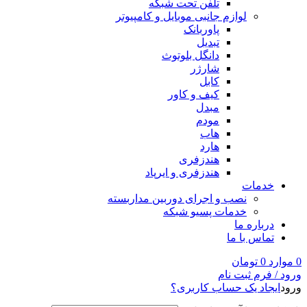
تلفن تحت شبکه
لوازم جانبی موبایل و کامپیوتر
پاوربانک
تبدیل
دانگل بلوتوث
شارژر
کابل
کیف و کاور
مبدل
مودم
هاب
هارد
هندزفری
هندزفری و ایرپاد
خدمات
نصب و اجرای دوربین مداربسته
خدمات پسیو شبکه
درباره ما
تماس با ما
0
موارد
0
تومان
ورود / فرم ثبت نام
ورود
ایجاد یک حساب کاربری؟