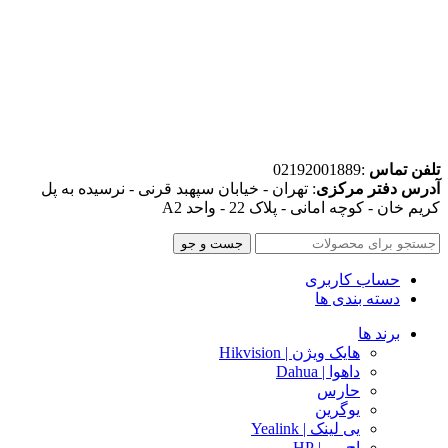
تلفن تماس
:02192001889
آدرس دفتر مرکزی
: تهران - خیابان سپهبد قرنی - نرسیده به پل
کریم خان - کوچه امانی - پلاک 22 - واحد A2
جست و جو
حساب کاربری
دسته بندی ها
برند ها
هایک ویژن | Hikvision
داهوا | Dahua
حارس
یوگرین
یی لینک | Yealink
اچ پی | HP