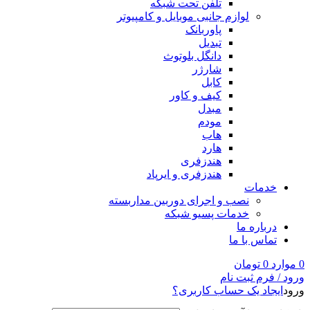
تلفن تحت شبکه
لوازم جانبی موبایل و کامپیوتر
پاوربانک
تبدیل
دانگل بلوتوث
شارژر
کابل
کیف و کاور
مبدل
مودم
هاب
هارد
هندزفری
هندزفری و ایرپاد
خدمات
نصب و اجرای دوربین مداربسته
خدمات پسیو شبکه
درباره ما
تماس با ما
0
موارد
0
تومان
ورود / فرم ثبت نام
ورود
ایجاد یک حساب کاربری؟