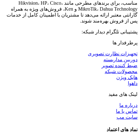
مناسب، برای برندهای مطرحی مانند Hikvision، HP، Cisco،
MikroTik، Dahua Technology و Ken، فروش‌های ویژه به همراه
گارانتی معتبر ارائه می‌دهد تا مشتریان با اطمینان کامل از خدمات
پس از فروش بهره‌مند شوند.
پشتیبانی تلگرام دیدار شبکه:
پرطرفدار ها
تجهیزات نظارت تصویری
دوربین مداربسته
ضبط کننده تصویر
محصولات شبکه
هایک ویژن
داهوا
لینک های مفید
درباره ما
تماس با ما
سایت مپ
نماد های اعتماد