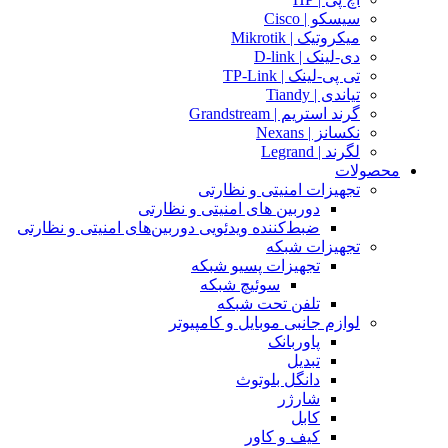
سیسکو | Cisco
میکروتیک | Mikrotik
دی-لینک | D-link
تی پی-لینک | TP-Link
تیاندی | Tiandy
گرند استریم | Grandstream
نکسانز | Nexans
لگرند | Legrand
محصولات
تجهیزات امنیتی و نظارتی
دوربین های امنیتی و نظارتی
ضبط‌کننده ویدئویی دوربین‌های امنیتی و نظارتی
تجهیزات شبکه
تجهیزات پسیو شبکه
سوئیچ‌ شبکه
تلفن تحت شبکه
لوازم جانبی موبایل و کامپیوتر
پاوربانک
تبدیل
دانگل بلوتوث
شارژر
کابل
کیف و کاور