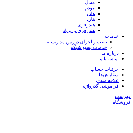
مبدل
مودم
هاب
هارد
هندزفری
هندزفری و ایرپاد
خدمات
نصب و اجرای دوربین مداربسته
خدمات پسیو شبکه
درباره ما
تماس با ما
جزئیات حساب
سفارش‌ها
علاقه مندی
فراموشی گذرواژه
فهرست
فروشگاه