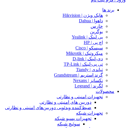
برند ها
هایک ویژن | Hikvision
داهوا | Dahua
حارس
یوگرین
یی لینک | Yealink
اچ پی | HP
سیسکو | Cisco
میکروتیک | Mikrotik
دی-لینک | D-link
تی پی-لینک | TP-Link
تیاندی | Tiandy
گرند استریم | Grandstream
نکسانز | Nexans
لگرند | Legrand
محصولات
تجهیزات امنیتی و نظارتی
دوربین های امنیتی و نظارتی
ضبط‌کننده ویدئویی دوربین‌های امنیتی و نظارتی
تجهیزات شبکه
تجهیزات پسیو شبکه
سوئیچ‌ شبکه