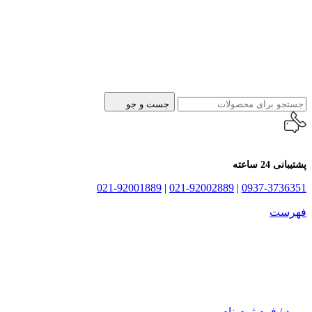
جست و جو
پشتیبانی 24 ساعته
021-92001889
|
021-92002889
|
0937-3736351
فهرست
ورود / فرم ثبت نام