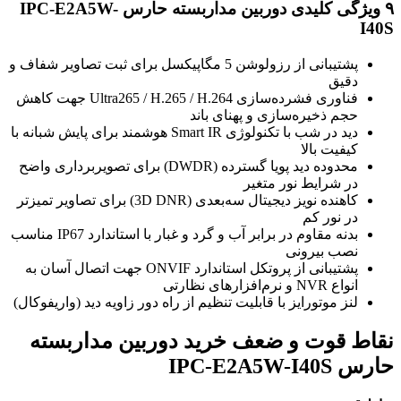
۹ ویژگی کلیدی دوربین مداربسته حارس IPC-E2A5W-
I40S
پشتیبانی از رزولوشن 5 مگاپیکسل برای ثبت تصاویر شفاف و
دقیق
فناوری فشرده‌سازی Ultra265 / H.265 / H.264 جهت کاهش
حجم ذخیره‌سازی و پهنای باند
دید در شب با تکنولوژی Smart IR هوشمند برای پایش شبانه با
کیفیت بالا
محدوده دید پویا گسترده (DWDR) برای تصویربرداری واضح
در شرایط نور متغیر
کاهنده نویز دیجیتال سه‌بعدی (3D DNR) برای تصاویر تمیزتر
در نور کم
بدنه مقاوم در برابر آب و گرد و غبار با استاندارد IP67 مناسب
نصب بیرونی
پشتیبانی از پروتکل استاندارد ONVIF جهت اتصال آسان به
انواع NVR و نرم‌افزارهای نظارتی
لنز موتورایز با قابلیت تنظیم از راه دور زاویه دید (واریفوکال)
نقاط قوت و ضعف خرید دوربین مداربسته
حارس IPC-E2A5W-I40S