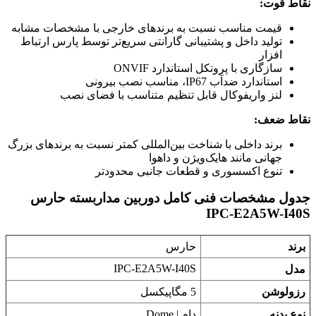
نقاط قوت:
قیمت مناسب نسبت به برندهای خارجی با مشخصات مشابه
تولید داخل و پشتیبانی گارانتی سریع‌تر توسط پارس ارتباط
افزار
سازگاری با پروتکل استاندارد ONVIF
استاندارد ضدآب IP67، مناسب نصب بیرونی
لنز واریفوکال قابل تنظیم متناسب با فضای نصب
نقاط ضعف:
برند داخلی با شناخت بین‌المللی کمتر نسبت به برندهای بزرگ
جهانی مانند هایک‌ویژن و داهوا
تنوع اکسسوری و قطعات جانبی محدودتر
جدول مشخصات فنی کامل دوربین مداربسته حارس
IPC-E2A5W-I40S
برند
حارس
IPC-E2A5W-I40S
مدل
رزولوشن
5 مگاپیکسل
نوع بدنه
دام | Dome