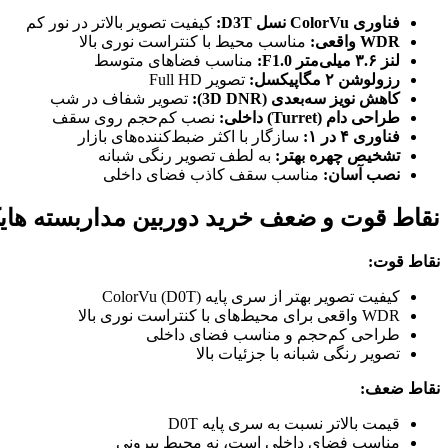
فناوری ColorVu نسل D3T:
کیفیت تصویر بالاتر در نور کم
WDR واقعی:
مناسب محیط با کنتراست نوری بالا
لنز ۳.۶ میلی‌متر F1.0:
مناسب فضاهای متوسط
رزولوشن ۲ مگاپیکسل:
تصویر Full HD
کاهش نویز سه‌بعدی (3D DNR):
تصویر شفاف در شب
طراحی دام (Turret) داخلی:
نصب کم‌حجم روی سقف
فناوری ۴ در ۱:
سازگار با اکثر ضبط‌کننده‌های بازار
تشخیص چهره بهتر:
به لطف تصویر رنگی شبانه
نصب آسان:
مناسب سقف کاذب فضای داخلی
نقاط قوت و ضعف خرید دوربین مداربسته هایک ویژن F3T-PF (3.6mm
نقاط قوت:
کیفیت تصویر بهتر از سری پایه ColorVu (D0T)
WDR واقعی برای محیط‌های با کنتراست نوری بالا
طراحی کم‌حجم و مناسب فضای داخلی
تصویر رنگی شبانه با جزئیات بالا
نقاط ضعف:
قیمت بالاتر نسبت به سری پایه D0T
مناسب فضای داخلی است، نه محیط بیرونی