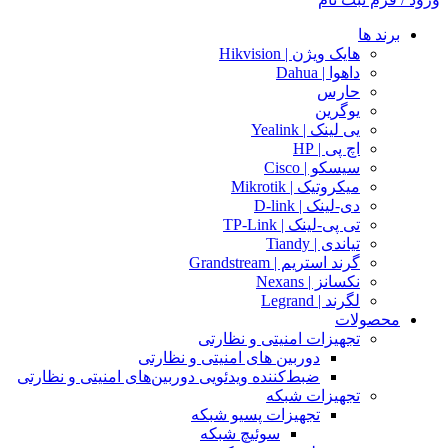
برند ها
هایک ویژن | Hikvision
داهوا | Dahua
حارس
یوگرین
یی لینک | Yealink
اچ پی | HP
سیسکو | Cisco
میکروتیک | Mikrotik
دی-لینک | D-link
تی پی-لینک | TP-Link
تیاندی | Tiandy
گرند استریم | Grandstream
نکسانز | Nexans
لگرند | Legrand
محصولات
تجهیزات امنیتی و نظارتی
دوربین های امنیتی و نظارتی
ضبط‌کننده ویدئویی دوربین‌های امنیتی و نظارتی
تجهیزات شبکه
تجهیزات پسیو شبکه
سوئیچ‌ شبکه