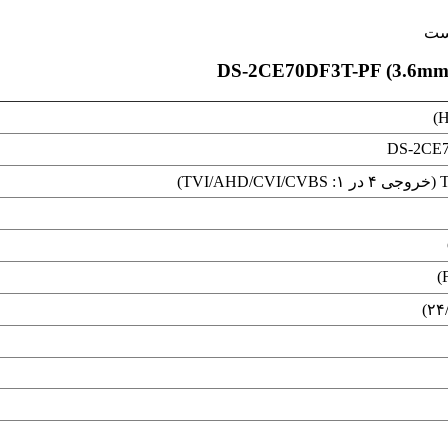
DS-2CE7
T)