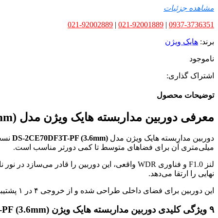
مشاهده جزئیات
021-92002889
|
021-92001889
|
0937-3736351
برند:
هایک ویژن
ناموجود
اشتراک گذاری:
توضیحات محصول
معرفی دوربین مداربسته هایک ویژن مدل DS-2CE70DF3T-PF (3.6mm)
دوربین مداربسته هایک ویژن مدل
DS-2CE70DF3T-PF (3.6mm)
میلی‌متری آن برای فضاهای متوسط تا کمی دورتر مناسب است.
نهایی را ارتقا می‌دهد.
این دوربین برای فضای داخلی طراحی شده و از خروجی ۴ در ۱ پشتیبانی می‌کند. محصول اصل هایک ویژن با گارانتی معتبر توسط دیدار شبکه عرضه می‌شود.
۹ ویژگی کلیدی دوربین مداربسته هایک ویژن DS-2CE70DF3T-PF (3.6mm)