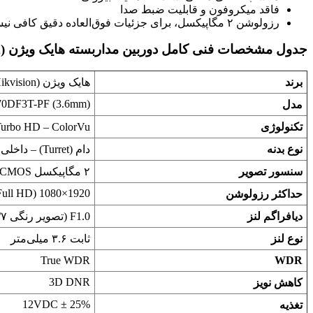
فاقد میکروفون و قابلیت ضبط صدا
رزولوشن ۲ مگاپیکسل، برای جزئیات فوق‌العاده دقیق کافی نیست
جدول مشخصات فنی کامل دوربین مداربسته هایک ویژن DS-2CE70DF3T-PF (3.6mm)
برند
هایک ویژن (Hikvision)
0DF3T-PF (3.6mm)
مدل
تکنولوژی
Turbo HD – ColorVu (خروجی ۴ در ۱: VI/AHD/CVI/CVBS
نوع بدنه
دام (Turret) – داخلی
سنسور تصویر
۲ مگاپیکسل CMOS
1920×1080 (Full HD)
حداکثر رزولوشن
دیافراگم لنز
F1.0 (تصویر رنگی ۲۴/۷)
نوع لنز
ثابت ۳.۶ میلی‌متر
True WDR
WDR
3D DNR
کاهش نویز
12VDC ± 25%
تغذیه