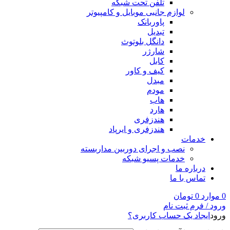
تلفن تحت شبکه
لوازم جانبی موبایل و کامپیوتر
پاوربانک
تبدیل
دانگل بلوتوث
شارژر
کابل
کیف و کاور
مبدل
مودم
هاب
هارد
هندزفری
هندزفری و ایرپاد
خدمات
نصب و اجرای دوربین مداربسته
خدمات پسیو شبکه
درباره ما
تماس با ما
0
موارد
0
تومان
ورود / فرم ثبت نام
ورود
ایجاد یک حساب کاربری؟