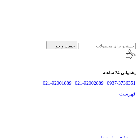
جست و جو
پشتیبانی 24 ساعته
021-92001889
|
021-92002889
|
0937-3736351
فهرست
ورود / فرم ثبت نام