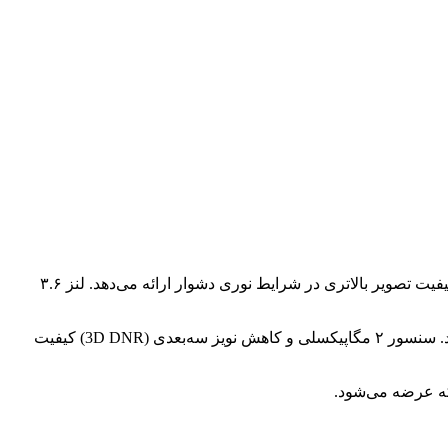
نسخه ارتقایافته دوربین دام ColorVu با سنسور بهبودیافته D3T است که کیفیت تصویر بالاتری در شرایط نوری دشوار ارائه می‌دهد. لنز ۳.۶
لنز F1.0 و فناوری WDR واقعی، این دوربین را قادر می‌سازد در نور نامتعادل (مانند کنار پنجره یا نورافکن) نیز تصویر متعادل و رنگی ثبت کند. سنسور ۲ مگاپیکسلی و کاهش نویز سه‌بعدی (3D DNR) کیفیت