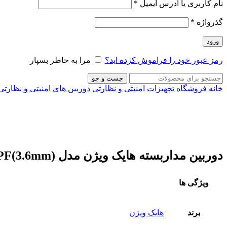
نام کاربری یا آدرس ایمیل
*
گذرواژه
*
ورود
رمز عبور خود را فراموش کرده اید؟
مرا به خاطر بسپار
جست و جو
خانه
فروشگاه
تجهیزات امنیتی و نظارتی
دوربین های امنیتی و نظارت
ناموجود
برای بزرگنمایی کلیک کنید
دوربین مداربسته هایک ویژن مدل DS-2CE70DF3T-PF(3.6mm)
ویژگی ها
برند
هایک ویژن