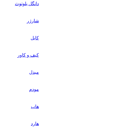
دانگل بلوتوث
شارژر
کابل
کیف و کاور
مبدل
مودم
هاب
هارد