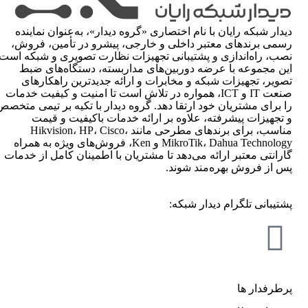
دیدار شبکه رایان با نام اختصاری «گروه دیدار»، به‌عنوان نماینده
رسمی برندهای معتبر داخلی و خارجی، پیشرو در تأمین، فروش،
نصب، راه‌اندازی و پشتیبانی تجهیزات نظارت تصویری و شبکه است.
این مجموعه با عرضه دوربین‌های مداربسته، دستگاه‌های ضبط
تصویر، تجهیزات شبکه و مخابرات و ارائه جدیدترین راهکارهای
صنعت IT و ICT، همواره در تلاش است تا امنیت و کیفیت خدمات
را برای مشتریان خود ارتقا دهد. گروه دیدار با تکیه بر تیمی متخصص
و تجهیزات پیشرفته، علاوه بر ارائه خدمات باکیفیت و قیمت
مناسب، برای برندهای مطرحی مانند Hikvision، HP، Cisco،
MikroTik، Dahua Technology و Ken، فروش‌های ویژه به همراه
گارانتی معتبر ارائه می‌دهد تا مشتریان با اطمینان کامل از خدمات
پس از فروش بهره‌مند شوند.
پشتیبانی تلگرام دیدار شبکه:
پرطرفدار ها