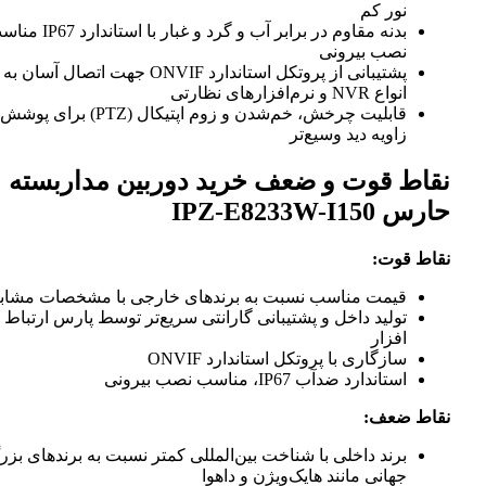
نور کم
بدنه مقاوم در برابر آب و گرد و غبار با استاندارد IP67 مناس
نصب بیرونی
پشتیبانی از پروتکل استاندارد ONVIF جهت اتصال آسان به
انواع NVR و نرم‌افزارهای نظارتی
قابلیت چرخش، خم‌شدن و زوم اپتیکال (PTZ) برای پوشش
زاویه دید وسیع‌تر
نقاط قوت و ضعف خرید دوربین مداربسته
حارس IPZ-E8233W-I150
نقاط قوت:
قیمت مناسب نسبت به برندهای خارجی با مشخصات مشابه
تولید داخل و پشتیبانی گارانتی سریع‌تر توسط پارس ارتباط
افزار
سازگاری با پروتکل استاندارد ONVIF
استاندارد ضدآب IP67، مناسب نصب بیرونی
نقاط ضعف:
برند داخلی با شناخت بین‌المللی کمتر نسبت به برندهای بزرگ
جهانی مانند هایک‌ویژن و داهوا