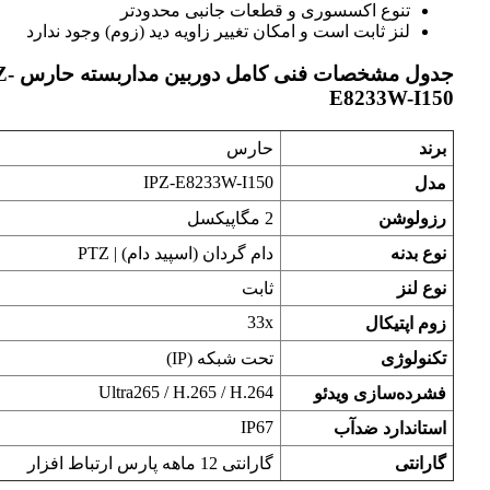
تنوع اکسسوری و قطعات جانبی محدودتر
لنز ثابت است و امکان تغییر زاویه دید (زوم) وجود ندارد
جدول مشخصات فنی کامل دوربین مدا
E8233W-I150
برند
حارس
IPZ-E8233W-I150
مدل
رزولوشن
2 مگاپیکسل
نوع بدنه
دام گردان (اسپید دام) | PTZ
نوع لنز
ثابت
33x
زوم اپتیکال
تکنولوژی
تحت شبکه (IP)
Ultra265 / H.265 / H.264
فشرده‌سازی ویدئو
IP67
استاندارد ضدآب
گارانتی
گارانتی 12 ماهه پارس ارتباط افزار