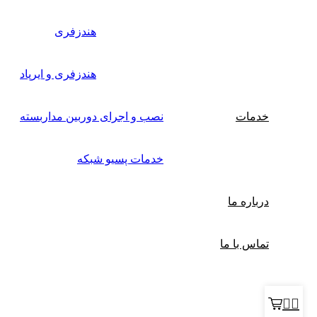
هندزفری
هندزفری و ایرپاد
خدمات
نصب و اجرای دوربین مداربسته
خدمات پسیو شبکه
درباره ما
تماس با ما