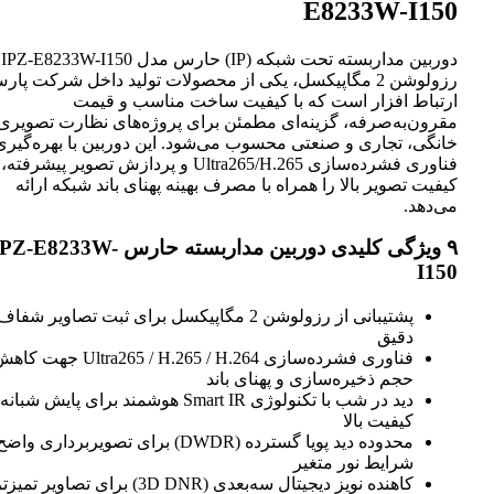
E8233W-I150
دوربین مداربسته تحت شبکه (IP) حارس مدل IPZ-E8233W-I150 با
رزولوشن 2 مگاپیکسل، یکی از محصولات تولید داخل شرکت پارس
ارتباط افزار است که با کیفیت ساخت مناسب و قیمت
مقرون‌به‌صرفه، گزینه‌ای مطمئن برای پروژه‌های نظارت تصویری
خانگی، تجاری و صنعتی محسوب می‌شود. این دوربین با بهره‌گیری ا
فناوری فشرده‌سازی Ultra265/H.265 و پردازش تصویر پیشرفته،
کیفیت تصویر بالا را همراه با مصرف بهینه پهنای باند شبکه ارائه
می‌دهد.
۹ ویژگی کلیدی دوربین مداربسته حارس IPZ-E8233W-
I150
پشتیبانی از رزولوشن 2 مگاپیکسل برای ثبت تصاویر شفاف و
دقیق
فناوری فشرده‌سازی Ultra265 / H.265 / H.264 جهت کاهش
حجم ذخیره‌سازی و پهنای باند
دید در شب با تکنولوژی Smart IR هوشمند برای پایش شبانه با
کیفیت بالا
محدوده دید پویا گسترده (DWDR) برای تصویربرداری واضح
شرایط نور متغیر
کاهنده نویز دیجیتال سه‌بعدی (3D DNR) برای تصاویر تمیز