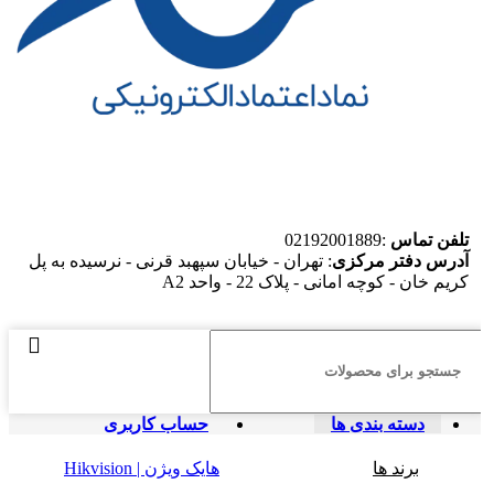
تلفن تماس
:02192001889
آدرس دفتر مرکزی
: تهران - خیابان سپهبد قرنی - نرسیده به پل
کریم خان - کوچه امانی - پلاک 22 - واحد A2
دسته بندی ها
حساب کاربری
برند ها
هایک ویژن | Hikvision