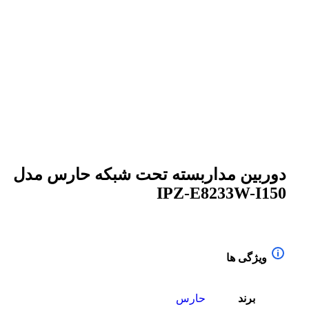
برای بزرگنمایی کلیک کنید
دوربین مداربسته تحت شبکه حارس مدل
IPZ-E8233W-I150
ویژگی ها
برند
حارس