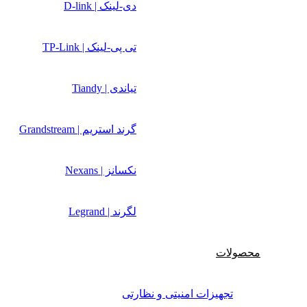
دی-لینک | D-link
تی پی-لینک | TP-Link
تیاندی | Tiandy
گرند استریم | Grandstream
نکسانز | Nexans
لگرند | Legrand
محصولات
تجهیزات امنیتی و نظارتی