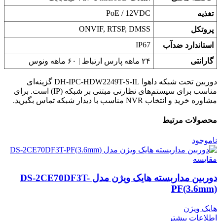
PoE / 12VDC
تغذیه
ONVIF, RTSP, DMSS
پروتکل
IP67
استاندارد ضدآب
گارانتی
۲۴ ماهه پارس ارتباط | ۶۰ ماهه ونوس
دوربین تحت شبکه داهوا DH-IPC-HDW2249T-S-IL گزینه‌ای
مناسب برای سیستم‌های نظارتی مبتنی بر شبکه (IP) است. برای
مشاوره خرید و انتخاب NVR مناسب با دیدار شبکه تماس بگیرید.
محصولات مرتبط
ناموجود
مقایسه
دوربین مداربسته هایک ویژن مدل DS-2CE70DF3T-
PF(3.6mm)
هایک ویژن
اطلاعات بیشتر