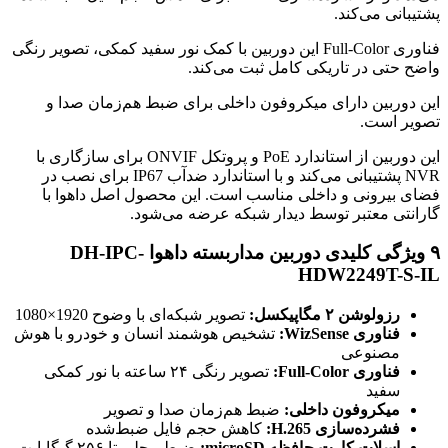
پشتیبانی می‌کند.
فناوری Full-Color این دوربین با کمک نور سفید کمکی، تصویر رنگی
واضح حتی در تاریکی کامل ثبت می‌کند.
این دوربین دارای میکروفون داخلی برای ضبط هم‌زمان صدا و
تصویر است.
این دوربین از استاندارد PoE و پروتکل ONVIF برای سازگاری با
NVR پشتیبانی می‌کند و با استاندارد ضدآب IP67 برای نصب در
فضای بیرونی و داخلی مناسب است. این محصول اصل داهوا با
گارانتی معتبر توسط دیدار شبکه عرضه می‌شود.
۹ ویژگی کلیدی دوربین مداربسته داهوا DH-IPC-
HDW2249T-S-IL
رزولوشن ۲ مگاپیکسل:
تصویر شبکه‌ای با وضوح 1920×1080
فناوری WizSense:
تشخیص هوشمند انسان و خودرو با هوش
مصنوعی
فناوری Full-Color:
تصویر رنگی ۲۴ ساعته با نور کمکی
سفید
میکروفون داخلی:
ضبط هم‌زمان صدا و تصویر
فشرده‌سازی H.265:
کاهش حجم فایل ضبط‌شده
اسلات کارت حافظه microSD:
ضبط محلی تا ۲۵۶ گیگابایت