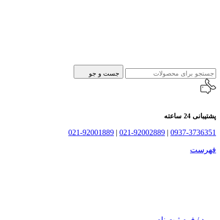
جست و جو
پشتیبانی 24 ساعته
021-92001889
|
021-92002889
|
0937-3736351
فهرست
ورود / فرم ثبت نام