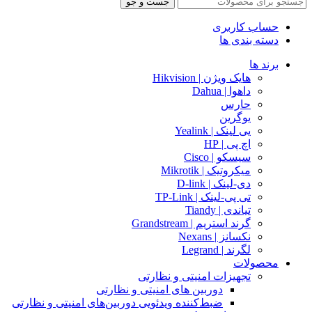
جست و جو
حساب کاربری
دسته بندی ها
برند ها
هایک ویژن | Hikvision
داهوا | Dahua
حارس
یوگرین
یی لینک | Yealink
اچ پی | HP
سیسکو | Cisco
میکروتیک | Mikrotik
دی-لینک | D-link
تی پی-لینک | TP-Link
تیاندی | Tiandy
گرند استریم | Grandstream
نکسانز | Nexans
لگرند | Legrand
محصولات
تجهیزات امنیتی و نظارتی
دوربین های امنیتی و نظارتی
ضبط‌کننده ویدئویی دوربین‌های امنیتی و نظارتی