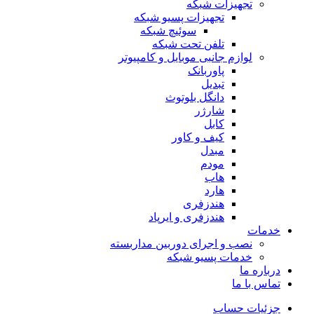
تجهیزات شبکه
تجهیزات پسیو شبکه
سوئیچ‌ شبکه
تلفن تحت شبکه
لوازم جانبی موبایل و کامپیوتر
پاوربانک
تبدیل
دانگل بلوتوث
شارژر
کابل
کیف و کاور
مبدل
مودم
هاب
هارد
هندزفری
هندزفری و ایرپاد
خدمات
نصب و اجرای دوربین مداربسته
خدمات پسیو شبکه
درباره ما
تماس با ما
جزئیات حساب