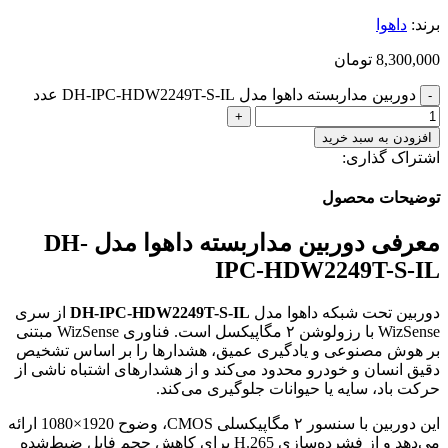
برند:
داهوا
8,300,000
تومان
دوربین مداربسته داهوا مدل DH-IPC-HDW2249T-S-IL عدد
افزودن به سبد خرید
اشتراک گذاری:
توضیحات محصول
معرفی دوربین مداربسته داهوا مدل DH-
IPC-HDW2249T-S-IL
دوربین تحت شبکه داهوا مدل
DH-IPC-HDW2249T-S-IL
از سری
WizSense با رزولوشن ۲ مگاپیکسل است. فناوری WizSense مبتنی
بر هوش مصنوعی و یادگیری عمیق، هشدارها را بر اساس تشخیص
دقیق انسان و خودرو محدود می‌کند و از هشدارهای اشتباه ناشی از
حرکت باد، سایه یا حیوانات جلوگیری می‌کند.
این دوربین با سنسور ۲ مگاپیکسلی CMOS، وضوح 1920×1080 ارائه
می‌دهد و از فشرده‌سازی H.265 برای کاهش حجم فایل ضبط‌شده