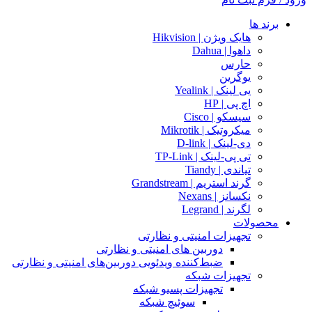
برند ها
هایک ویژن | Hikvision
داهوا | Dahua
حارس
یوگرین
یی لینک | Yealink
اچ پی | HP
سیسکو | Cisco
میکروتیک | Mikrotik
دی-لینک | D-link
تی پی-لینک | TP-Link
تیاندی | Tiandy
گرند استریم | Grandstream
نکسانز | Nexans
لگرند | Legrand
محصولات
تجهیزات امنیتی و نظارتی
دوربین های امنیتی و نظارتی
ضبط‌کننده ویدئویی دوربین‌های امنیتی و نظارتی
تجهیزات شبکه
تجهیزات پسیو شبکه
سوئیچ‌ شبکه