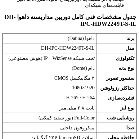
قابلیت‌های شبکه‌ای
جدول مشخصات فنی کامل دوربین مداربسته داهوا DH-
IPC-HDW2249T-S-IL
برند
داهوا (Dahua)
DH-IPC-HDW2249T-S-IL
مدل
تکنولوژی
تحت شبکه IP – WizSense (هوش مصنوعی)
نوع بدنه
دام (Dome)
سنسور تصویر
۲ مگاپیکسل CMOS
1920×1080
حداکثر رزولوشن
H.265 / H.264
فشرده‌سازی
نوع لنز
ثابت ۲.۸ میلی‌متر
روشنایی شب
Full-Color (نور سفید کمکی)
صدا
میکروفون داخلی
حافظه محلی
اسلات microSD تا ۲۵۶ گیگابایت