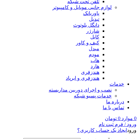
تلفن تحت شبکه
لوازم جانبی موبایل و کامپیوتر
پاوربانک
تبدیل
دانگل بلوتوث
شارژر
کابل
کیف و کاور
مبدل
مودم
هاب
هارد
هندزفری
هندزفری و ایرپاد
خدمات
نصب و اجرای دوربین مداربسته
خدمات پسیو شبکه
درباره ما
تماس با ما
0
موارد
0
تومان
ورود / فرم ثبت نام
ورود
ایجاد یک حساب کاربری؟