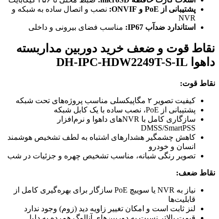
پشتیبانی از PoE و ONVIF:
نصب و اتصال ساده به شبکه و
NVR
استاندارد ضدآب IP67:
مناسب فضای بیرونی و داخلی
نقاط قوت و ضعف خرید دوربین مداربسته
داهوا DH-IPC-HDW2249T-S-IL
نقاط قوت:
کیفیت تصویر ۲ مگاپیکسلی مناسب پروژه‌های تحت شبکه
پشتیبانی از PoE، نصب ساده با یک کابل شبکه
سازگاری کامل با NVRهای داهوا و نرم‌افزار
DMSS/SmartPSS
کاهش چشمگیر هشدارهای اشتباه به لطف تشخیص هوشمند
انسان و خودرو
تصویر رنگی شبانه، مناسب تشخیص چهره و جزئیات در شب
نقاط ضعف:
نیاز به NVR یا سوییچ PoE سازگار برای بهره‌گیری کامل از
قابلیت‌ها
لنز ثابت است و امکان تغییر زاویه دید (زوم) وجود ندارد
قیمت بالاتر نسبت به دوربین‌های آنالوگ هم‌رده به دلیل