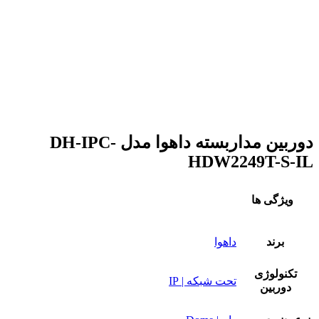
دوربین مداربسته داهوا مدل DH-IPC-
HDW2249T-S-IL
ویژگی ها
برند
داهوا
تکنولوژی
تحت شبکه | IP
دوربین