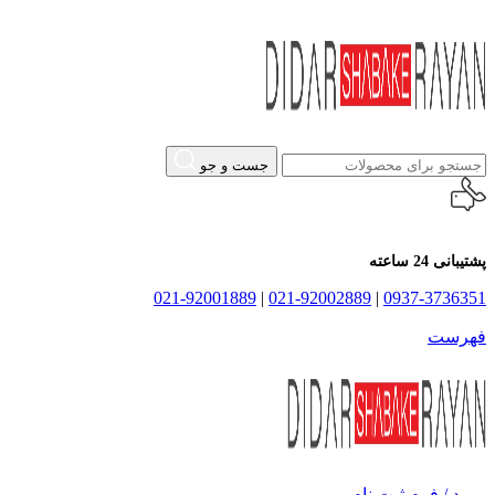
جست و جو
پشتیبانی 24 ساعته
021-92001889
|
021-92002889
|
0937-3736351
فهرست
ورود / فرم ثبت نام