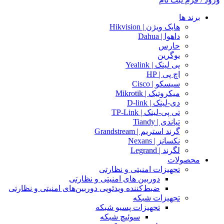
برند ها
هایک ویژن | Hikvision
داهوا | Dahua
حارس
یوگرین
یی لینک | Yealink
اچ پی | HP
سیسکو | Cisco
میکروتیک | Mikrotik
دی-لینک | D-link
تی پی-لینک | TP-Link
تیاندی | Tiandy
گرند استریم | Grandstream
نکسانز | Nexans
لگرند | Legrand
محصولات
تجهیزات امنیتی و نظارتی
دوربین های امنیتی و نظارتی
ضبط‌کننده ویدئویی دوربین‌های امنیتی و نظارتی
تجهیزات شبکه
تجهیزات پسیو شبکه
سوئیچ‌ شبکه