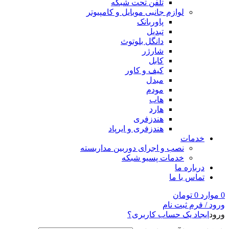
تلفن تحت شبکه
لوازم جانبی موبایل و کامپیوتر
پاوربانک
تبدیل
دانگل بلوتوث
شارژر
کابل
کیف و کاور
مبدل
مودم
هاب
هارد
هندزفری
هندزفری و ایرپاد
خدمات
نصب و اجرای دوربین مداربسته
خدمات پسیو شبکه
درباره ما
تماس با ما
0
موارد
0
تومان
ورود / فرم ثبت نام
ورود
ایجاد یک حساب کاربری؟