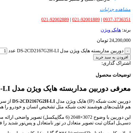
مشاهده جزئیات
021-92002889
|
021-92001889
|
0937-3736351
برند:
هایک ویژن
24,200,000
تومان
دوربین مداربسته هایک ویژن مدل DS-2CD2167G2H-LI عدد
افزودن به سبد خرید
اشتراک گذاری:
توضیحات محصول
معرفی دوربین مداربسته هایک ویژن مدل DS-2CD2167G2H-LI
دوربین تحت شبکه (IP) هایک ویژن مدل
DS-2CD2167G2H-LI
هم قابلیت‌های هوشمند تحت شبکه مثل تشخیص انسان و خودرو را همز
دسی‌بل امکان ثبت تصویر متعادل در نور نامتعادل و پس‌نور شدید را ف