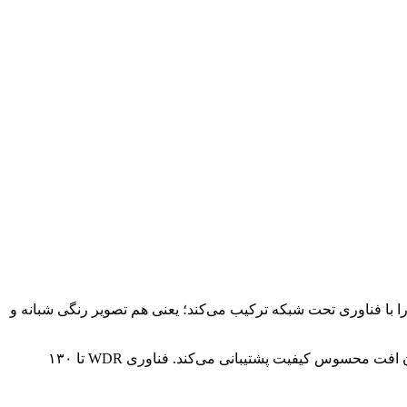
 با رزولوشن ۶ مگاپیکسل است که تصویر رنگی ۲۴ ساعته را با فناوری تحت شبکه ترکیب می‌کند؛ یعنی هم تصویر رنگی شبانه و
این دوربین با وضوح 3072×2048 (6 مگاپیکسل) تصویر واضحی ارائه می‌دهد و از فشرده‌سازی H.265+‎ برای کاهش حجم فایل ضبط‌شده بدون افت محسوس کیفیت پشتیبانی می‌کند. فناوری WDR تا ۱۳۰