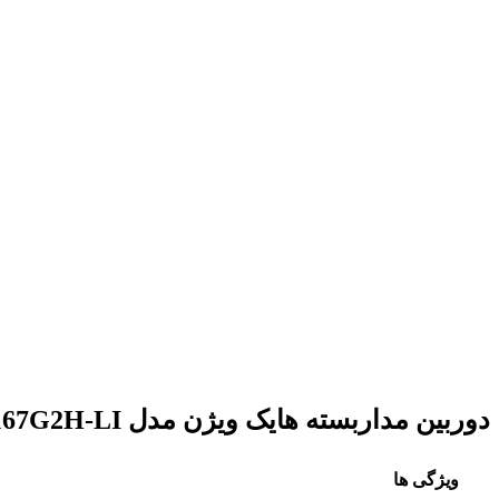
برای بزرگنمایی کلیک کنید
دوربین مداربسته هایک ویژن مدل DS-2CD2167G2H-LI
ویژگی ها