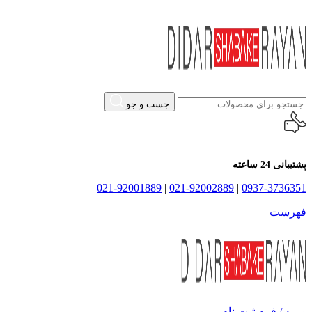
جست و جو
پشتیبانی 24 ساعته
021-92001889
|
021-92002889
|
0937-3736351
فهرست
ورود / فرم ثبت نام