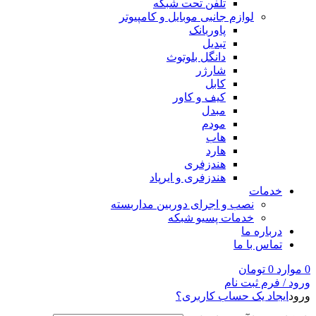
تلفن تحت شبکه
لوازم جانبی موبایل و کامپیوتر
پاوربانک
تبدیل
دانگل بلوتوث
شارژر
کابل
کیف و کاور
مبدل
مودم
هاب
هارد
هندزفری
هندزفری و ایرپاد
خدمات
نصب و اجرای دوربین مداربسته
خدمات پسیو شبکه
درباره ما
تماس با ما
0
موارد
0
تومان
ورود / فرم ثبت نام
ورود
ایجاد یک حساب کاربری؟