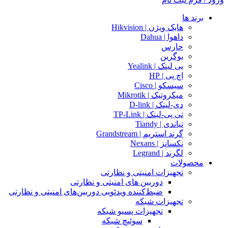
برند ها
هایک ویژن | Hikvision
داهوا | Dahua
حارس
یوگرین
یی لینک | Yealink
اچ پی | HP
سیسکو | Cisco
میکروتیک | Mikrotik
دی-لینک | D-link
تی پی-لینک | TP-Link
تیاندی | Tiandy
گرند استریم | Grandstream
نکسانز | Nexans
لگرند | Legrand
محصولات
تجهیزات امنیتی و نظارتی
دوربین های امنیتی و نظارتی
ضبط‌کننده ویدئویی دوربین‌های امنیتی و نظارتی
تجهیزات شبکه
تجهیزات پسیو شبکه
سوئیچ‌ شبکه