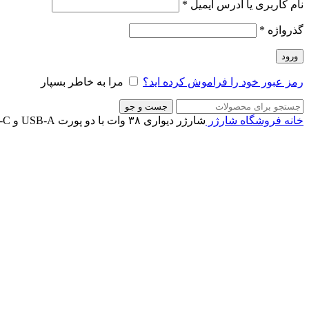
نام کاربری یا آدرس ایمیل
*
گذرواژه
*
ورود
رمز عبور خود را فراموش کرده اید؟
مرا به خاطر بسپار
جست و جو
خانه
فروشگاه
شارژر
شارژر دیواری ۳۸ وات با دو پورت USB-A و USB-C یوگرین مدل CD170 کد 60468
ناموجود