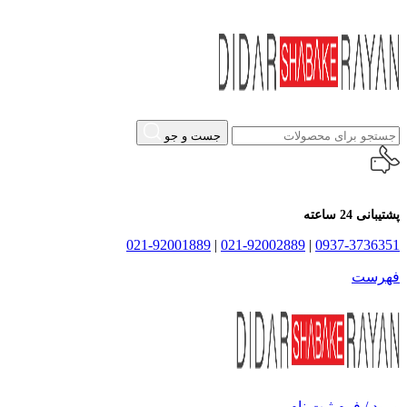
جست و جو
پشتیبانی 24 ساعته
021-92001889
|
021-92002889
|
0937-3736351
فهرست
ورود / فرم ثبت نام