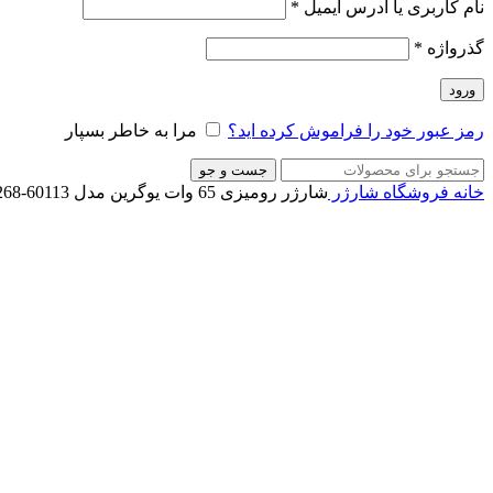
نام کاربری یا آدرس ایمیل
*
گذرواژه
*
ورود
رمز عبور خود را فراموش کرده اید؟
مرا به خاطر بسپار
جست و جو
خانه
فروشگاه
شارژر
شارژر رومیزی 65 وات یوگرین مدل CD268-60113
ناموجود