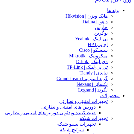
برند ها
هایک ویژن | Hikvision
داهوا | Dahua
حارس
یوگرین
یی لینک | Yealink
اچ پی | HP
سیسکو | Cisco
میکروتیک | Mikrotik
دی-لینک | D-link
تی پی-لینک | TP-Link
تیاندی | Tiandy
گرند استریم | Grandstream
نکسانز | Nexans
لگرند | Legrand
محصولات
تجهیزات امنیتی و نظارتی
دوربین های امنیتی و نظارتی
ضبط‌کننده ویدئویی دوربین‌های امنیتی و نظارتی
تجهیزات شبکه
تجهیزات پسیو شبکه
سوئیچ‌ شبکه