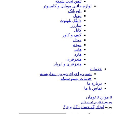
تلفن تحت شبکه
لوازم جانبی موبایل و کامپیوتر
پاوربانک
تبدیل
دانگل بلوتوث
شارژر
کابل
کیف و کاور
مبدل
مودم
هاب
هارد
هندزفری
هندزفری و ایرپاد
خدمات
نصب و اجرای دوربین مداربسته
خدمات پسیو شبکه
درباره ما
تماس با ما
0
موارد
0
تومان
ورود / فرم ثبت نام
ورود
ایجاد یک حساب کاربری؟