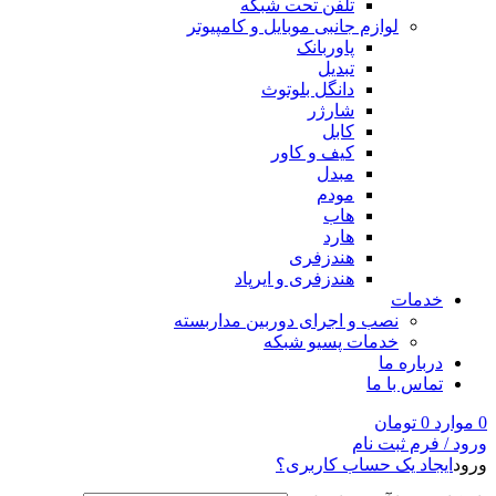
تلفن تحت شبکه
لوازم جانبی موبایل و کامپیوتر
پاوربانک
تبدیل
دانگل بلوتوث
شارژر
کابل
کیف و کاور
مبدل
مودم
هاب
هارد
هندزفری
هندزفری و ایرپاد
خدمات
نصب و اجرای دوربین مداربسته
خدمات پسیو شبکه
درباره ما
تماس با ما
0
موارد
0
تومان
ورود / فرم ثبت نام
ورود
ایجاد یک حساب کاربری؟