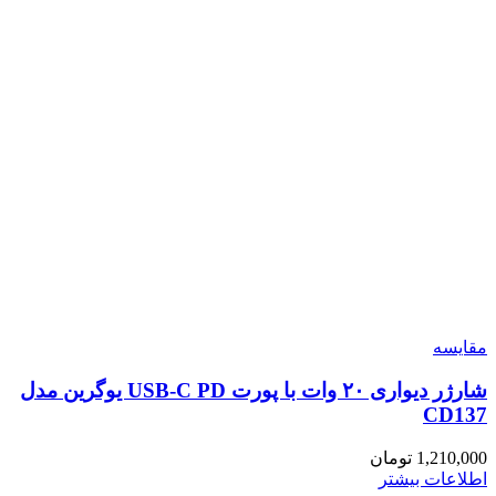
مقایسه
شارژر دیواری ۲۰ وات با پورت USB-C PD یوگرین مدل
CD137
1,210,000
تومان
اطلاعات بیشتر