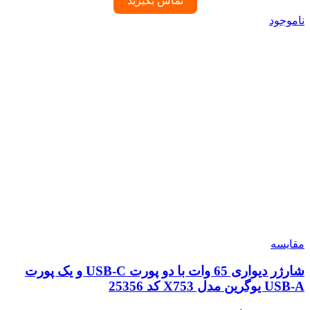
تماس بگیرید
ناموجود
مقایسه
شارژر دیواری 65 وات با دو پورت USB-C و یک پورت
USB-A یوگرین مدل X753 کد 25356