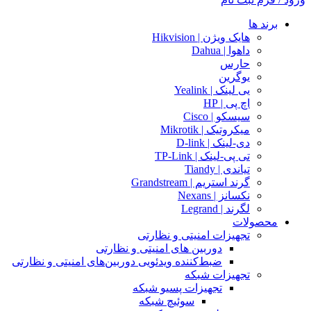
برند ها
هایک ویژن | Hikvision
داهوا | Dahua
حارس
یوگرین
یی لینک | Yealink
اچ پی | HP
سیسکو | Cisco
میکروتیک | Mikrotik
دی-لینک | D-link
تی پی-لینک | TP-Link
تیاندی | Tiandy
گرند استریم | Grandstream
نکسانز | Nexans
لگرند | Legrand
محصولات
تجهیزات امنیتی و نظارتی
دوربین های امنیتی و نظارتی
ضبط‌کننده ویدئویی دوربین‌های امنیتی و نظارتی
تجهیزات شبکه
تجهیزات پسیو شبکه
سوئیچ‌ شبکه