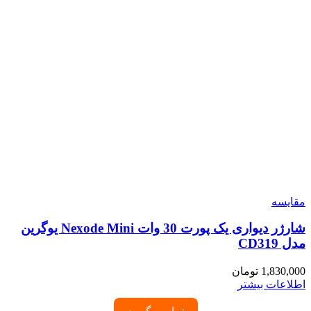
مقایسه
شارژر دیواری یک پورت 30 وات Nexode Mini یوگرین
مدل CD319
1,830,000
تومان
اطلاعات بیشتر