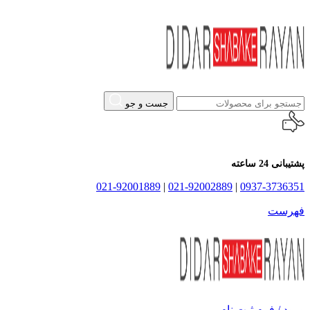
جست و جو
پشتیبانی 24 ساعته
021-92001889
|
021-92002889
|
0937-3736351
فهرست
ورود / فرم ثبت نام