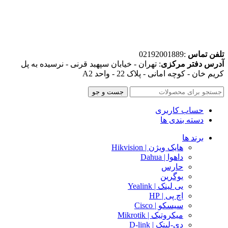
تلفن تماس
:02192001889
آدرس دفتر مرکزی
: تهران - خیابان سپهبد قرنی - نرسیده به پل
کریم خان - کوچه امانی - پلاک 22 - واحد A2
جست و جو
حساب کاربری
دسته بندی ها
برند ها
هایک ویژن | Hikvision
داهوا | Dahua
حارس
یوگرین
یی لینک | Yealink
اچ پی | HP
سیسکو | Cisco
میکروتیک | Mikrotik
دی-لینک | D-link