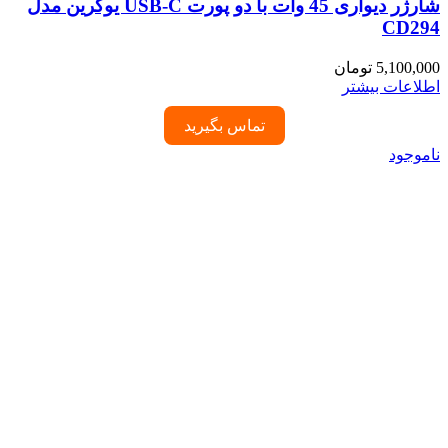
شارژر دیواری 45 وات با دو پورت USB-C یوگرین مدل
CD294
5,100,000
تومان
اطلاعات بیشتر
تماس بگیرید
ناموجود