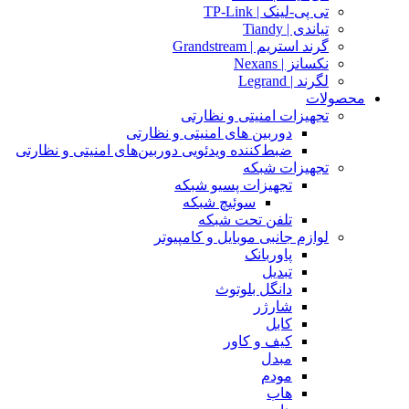
تی پی-لینک | TP-Link
تیاندی | Tiandy
گرند استریم | Grandstream
نکسانز | Nexans
لگرند | Legrand
محصولات
تجهیزات امنیتی و نظارتی
دوربین های امنیتی و نظارتی
ضبط‌کننده ویدئویی دوربین‌های امنیتی و نظارتی
تجهیزات شبکه
تجهیزات پسیو شبکه
سوئیچ‌ شبکه
تلفن تحت شبکه
لوازم جانبی موبایل و کامپیوتر
پاوربانک
تبدیل
دانگل بلوتوث
شارژر
کابل
کیف و کاور
مبدل
مودم
هاب