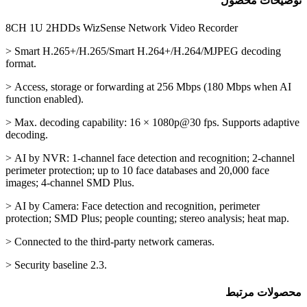
توضیحات محصول
8CH 1U 2HDDs WizSense Network Video Recorder
> Smart H.265+/H.265/Smart H.264+/H.264/MJPEG decoding
format.
> Access, storage or forwarding at 256 Mbps (180 Mbps when AI
function enabled).
> Max. decoding capability: 16 × 1080p@30 fps. Supports adaptive
decoding.
> AI by NVR: 1-channel face detection and recognition; 2-channel
perimeter protection; up to 10 face databases and 20,000 face
images; 4-channel SMD Plus.
> AI by Camera: Face detection and recognition, perimeter
protection; SMD Plus; people counting; stereo analysis; heat map.
> Connected to the third-party network cameras.
> Security baseline 2.3.
محصولات مرتبط