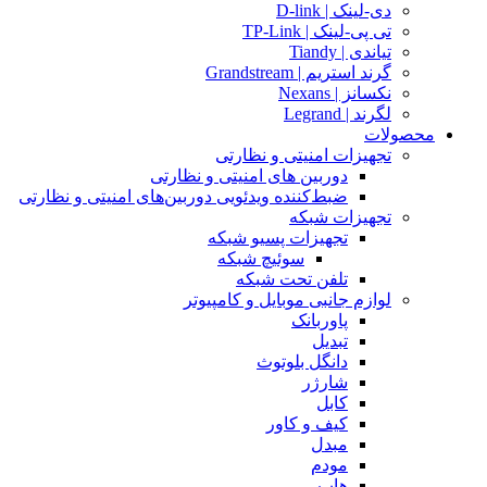
دی-لینک | D-link
تی پی-لینک | TP-Link
تیاندی | Tiandy
گرند استریم | Grandstream
نکسانز | Nexans
لگرند | Legrand
محصولات
تجهیزات امنیتی و نظارتی
دوربین های امنیتی و نظارتی
ضبط‌کننده ویدئویی دوربین‌های امنیتی و نظارتی
تجهیزات شبکه
تجهیزات پسیو شبکه
سوئیچ‌ شبکه
تلفن تحت شبکه
لوازم جانبی موبایل و کامپیوتر
پاوربانک
تبدیل
دانگل بلوتوث
شارژر
کابل
کیف و کاور
مبدل
مودم
هاب