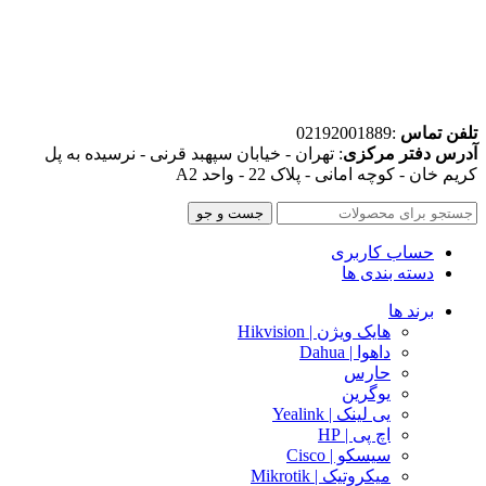
تلفن تماس
:02192001889
آدرس دفتر مرکزی
: تهران - خیابان سپهبد قرنی - نرسیده به پل
کریم خان - کوچه امانی - پلاک 22 - واحد A2
جست و جو
حساب کاربری
دسته بندی ها
برند ها
هایک ویژن | Hikvision
داهوا | Dahua
حارس
یوگرین
یی لینک | Yealink
اچ پی | HP
سیسکو | Cisco
میکروتیک | Mikrotik