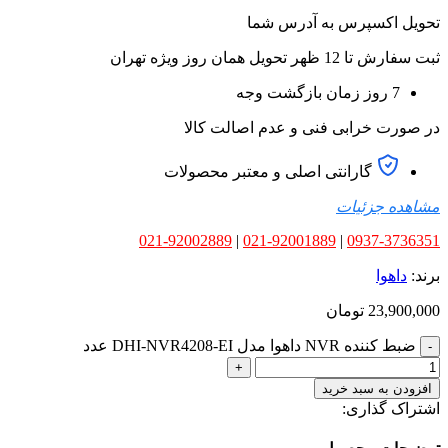
تحویل اکسپرس به آدرس شما
ثبت سفارش تا 12 ظهر تحویل همان روز ویژه تهران
7 روز زمان بازگشت وجه
در صورت خرابی فنی و عدم اصالت کالا
گارانتی اصلی و معتبر محصولات
مشاهده جزئیات
021-92002889
|
021-92001889
|
0937-3736351
برند:
داهوا
23,900,000
تومان
ضبط کننده NVR داهوا مدل DHI-NVR4208-EI عدد
افزودن به سبد خرید
اشتراک گذاری: