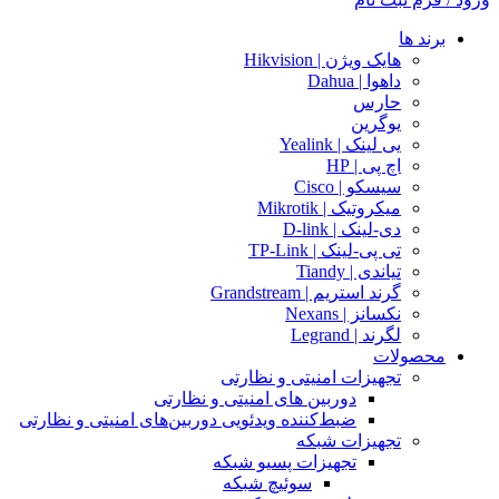
برند ها
هایک ویژن | Hikvision
داهوا | Dahua
حارس
یوگرین
یی لینک | Yealink
اچ پی | HP
سیسکو | Cisco
میکروتیک | Mikrotik
دی-لینک | D-link
تی پی-لینک | TP-Link
تیاندی | Tiandy
گرند استریم | Grandstream
نکسانز | Nexans
لگرند | Legrand
محصولات
تجهیزات امنیتی و نظارتی
دوربین های امنیتی و نظارتی
ضبط‌کننده ویدئویی دوربین‌های امنیتی و نظارتی
تجهیزات شبکه
تجهیزات پسیو شبکه
سوئیچ‌ شبکه