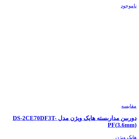
ناموجود
مقایسه
دوربین مداربسته هایک ویژن مدل DS-2CE70DF3T-
PF(3.6mm)
هایک ویژن