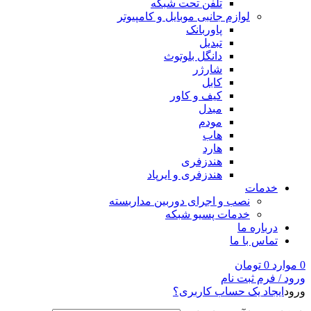
تلفن تحت شبکه
لوازم جانبی موبایل و کامپیوتر
پاوربانک
تبدیل
دانگل بلوتوث
شارژر
کابل
کیف و کاور
مبدل
مودم
هاب
هارد
هندزفری
هندزفری و ایرپاد
خدمات
نصب و اجرای دوربین مداربسته
خدمات پسیو شبکه
درباره ما
تماس با ما
0
موارد
0
تومان
ورود / فرم ثبت نام
ورود
ایجاد یک حساب کاربری؟