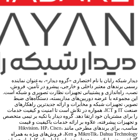
دیدار شبکه رایان با نام اختصاری «گروه دیدار»، به‌عنوان نماینده
رسمی برندهای معتبر داخلی و خارجی، پیشرو در تأمین، فروش،
نصب، راه‌اندازی و پشتیبانی تجهیزات نظارت تصویری و شبکه است.
این مجموعه با عرضه دوربین‌های مداربسته، دستگاه‌های ضبط
تصویر، تجهیزات شبکه و مخابرات و ارائه جدیدترین راهکارهای
صنعت IT و ICT، همواره در تلاش است تا امنیت و کیفیت خدمات
را برای مشتریان خود ارتقا دهد. گروه دیدار با تکیه بر تیمی متخصص
و تجهیزات پیشرفته، علاوه بر ارائه خدمات باکیفیت و قیمت
مناسب، برای برندهای مطرحی مانند Hikvision، HP، Cisco،
MikroTik، Dahua Technology و Ken، فروش‌های ویژه به همراه
گارانتی معتبر ارائه می‌دهد تا مشتریان با اطمینان کامل از خدمات