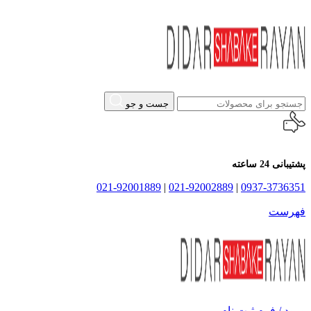
جست و جو
پشتیبانی 24 ساعته
021-92001889
|
021-92002889
|
0937-3736351
فهرست
ورود / فرم ثبت نام