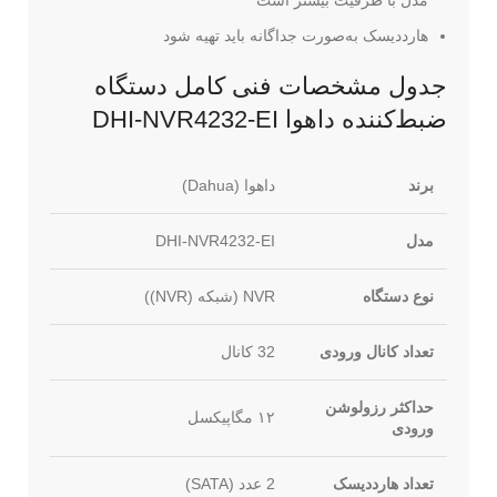
هارددیسک به‌صورت جداگانه باید تهیه شود
جدول مشخصات فنی کامل دستگاه
ضبط‌کننده داهوا DHI-NVR4232-EI
برند
داهوا (Dahua)
مدل
DHI-NVR4232-EI
نوع دستگاه
NVR (شبکه (NVR))
تعداد کانال ورودی
32 کانال
حداکثر رزولوشن
۱۲ مگاپیکسل
ورودی
تعداد هارددیسک
2 عدد (SATA)