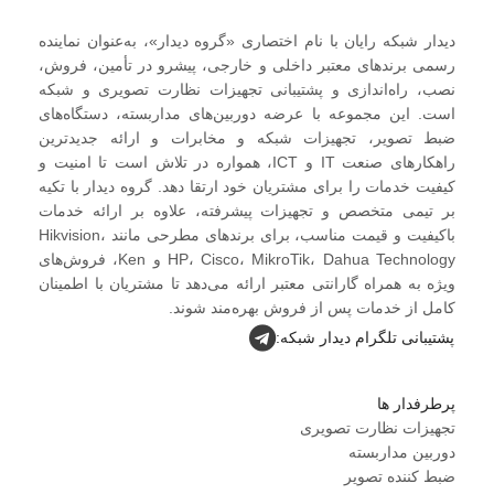
دیدار شبکه رایان با نام اختصاری «گروه دیدار»، به‌عنوان نماینده
رسمی برندهای معتبر داخلی و خارجی، پیشرو در تأمین، فروش،
نصب، راه‌اندازی و پشتیبانی تجهیزات نظارت تصویری و شبکه
است. این مجموعه با عرضه دوربین‌های مداربسته، دستگاه‌های
ضبط تصویر، تجهیزات شبکه و مخابرات و ارائه جدیدترین
راهکارهای صنعت IT و ICT، همواره در تلاش است تا امنیت و
کیفیت خدمات را برای مشتریان خود ارتقا دهد. گروه دیدار با تکیه
بر تیمی متخصص و تجهیزات پیشرفته، علاوه بر ارائه خدمات
باکیفیت و قیمت مناسب، برای برندهای مطرحی مانند Hikvision،
HP، Cisco، MikroTik، Dahua Technology و Ken، فروش‌های
ویژه به همراه گارانتی معتبر ارائه می‌دهد تا مشتریان با اطمینان
کامل از خدمات پس از فروش بهره‌مند شوند.
پشتیبانی تلگرام دیدار شبکه:
پرطرفدار ها
تجهیزات نظارت تصویری
دوربین مداربسته
ضبط کننده تصویر