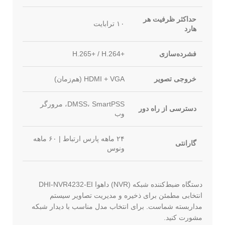
حداکثر ظرفیت هر
۱۰ ترابایت
هارد
فشرده‌سازی
H.265+‎ / H.264+‎
خروجی تصویر
HDMI + VGA (هم‌زمان)
DMSS، SmartPSS، مرورگر
دسترسی از راه دور
وب
۲۴ ماهه پارس ارتباط | ۶۰ ماهه
گارانتی
ونوس
دستگاه ضبط‌کننده شبکه (NVR) داهوا DHI-NVR4232-EI
انتخابی مطمئن برای ذخیره و مدیریت تصاویر سیستم
مداربسته شماست. برای انتخاب مدل مناسب با دیدار شبکه
مشورت کنید.