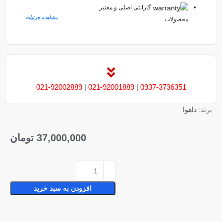
گارانتی اصلی و معتبر
مشاهده جزئیات
محصولات
021-92002889
|
021-92001889
|
0937-3736351
برند:
داهوا
37,000,000
تومان
افزودن به سبد خرید