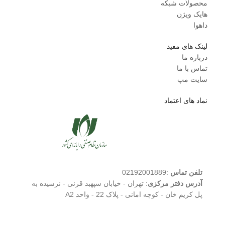
محصولات شبکه
هایک ویژن
داهوا
لینک های مفید
درباره ما
تماس با ما
سایت مپ
نماد های اعتماد
تلفن تماس
:02192001889
آدرس دفتر مرکزی
: تهران - خیابان سپهبد قرنی - نرسیده به
پل کریم خان - کوچه امانی - پلاک 22 - واحد A2