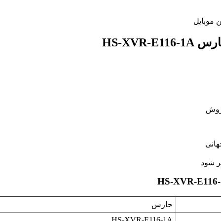
ن موبایل
HS-XVR
روش
هانی
ر شود
حارس
HS-XVR-E116-1A