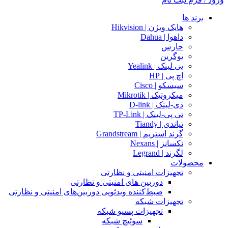
برند ها
هایک ویژن | Hikvision
داهوا | Dahua
حارس
یوگرین
یی لینک | Yealink
اچ پی | HP
سیسکو | Cisco
میکروتیک | Mikrotik
دی-لینک | D-link
تی پی-لینک | TP-Link
تیاندی | Tiandy
گرند استریم | Grandstream
نکسانز | Nexans
لگرند | Legrand
محصولات
تجهیزات امنیتی و نظارتی
دوربین های امنیتی و نظارتی
ضبط‌کننده ویدئویی دوربین‌های امنیتی و نظارتی
تجهیزات شبکه
تجهیزات پسیو شبکه
سوئیچ‌ شبکه