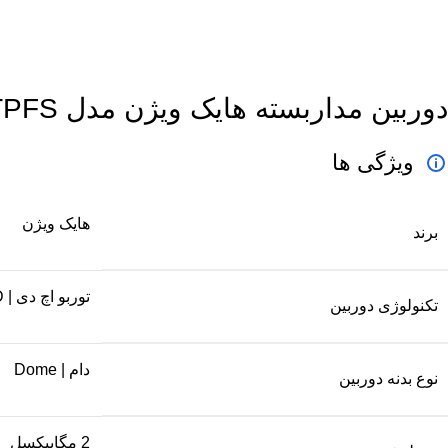
دوربین مداربسته هایک ویژن مدل DS-2CE76D0T-ITPFS
ویژگی ها
هایک ویژن
برند
توربو اچ دی | Turbo HD
تکنولوژی دوربین
دام | Dome
نوع بدنه دوربین
2 مگاپیکسل