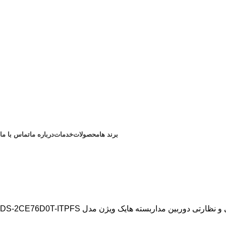
برند ها
محصولات
خدمات
درباره ما
تماس با ما
 و نظارتی
دوربین مداربسته هایک ویژن مدل DS-2CE76D0T-ITPFS