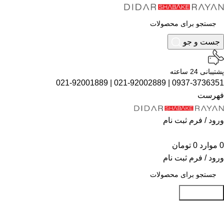
جست و جو
پشتیبانی 24 ساعته
021-92001889
|
021-92002889
|
0937-3736351
فهرست
ورود / فرم ثبت نام
0
موارد
0
تومان
ورود / فرم ثبت نام
جست و جو
ناموجود