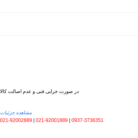
در صورت خرابی فنی و عدم اصالت کالا
مشاهده جزئیات
021-92002889
|
021-92001889
|
0937-3736351