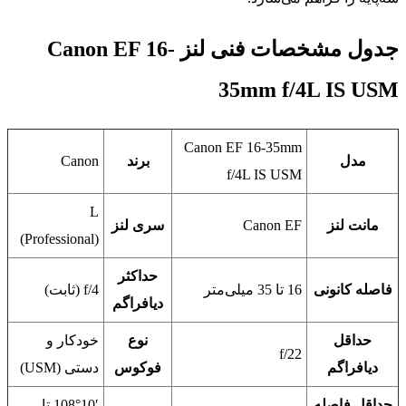
جدول مشخصات فنی لنز Canon EF 16-
35mm f/4L IS USM
Canon EF 16-35mm
مدل
برند
Canon
f/4L IS USM
L
مانت لنز
Canon EF
سری لنز
(Professional)
حداکثر
فاصله کانونی
16 تا 35 میلی‌متر
f/4 (ثابت)
دیافراگم
حداقل
نوع
خودکار و
f/22
دیافراگم
فوکوس
دستی (USM)
حداقل فاصله
108°10′ تا