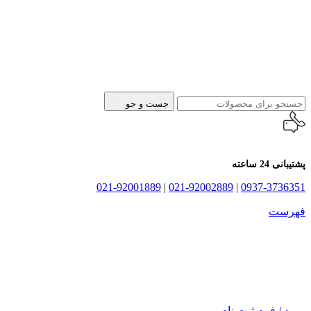
جست و جو
پشتیبانی 24 ساعته
021-92001889
|
021-92002889
|
0937-3736351
فهرست
ورود / فرم ثبت نام