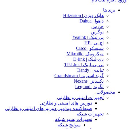
برند ها
هایک ویژن | Hikvision
داهوا | Dahua
حارس
یوگرین
یی لینک | Yealink
اچ پی | HP
سیسکو | Cisco
میکروتیک | Mikrotik
دی-لینک | D-link
تی پی-لینک | TP-Link
تیاندی | Tiandy
گرند استریم | Grandstream
نکسانز | Nexans
لگرند | Legrand
محصولات
تجهیزات امنیتی و نظارتی
دوربین های امنیتی و نظارتی
ضبط‌کننده ویدئویی دوربین‌های امنیتی و نظارتی
تجهیزات شبکه
تجهیزات پسیو شبکه
سوئیچ‌ شبکه