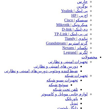
حارس
یوگرین
یی لینک | Yealink
اچ پی | HP
سیسکو | Cisco
میکروتیک | Mikrotik
دی-لینک | D-link
تی پی-لینک | TP-Link
تیاندی | Tiandy
گرند استریم | Grandstream
نکسانز | Nexans
لگرند | Legrand
محصولات
تجهیزات امنیتی و نظارتی
دوربین های امنیتی و نظارتی
ضبط‌کننده ویدئویی دوربین‌های امنیتی و نظارتی
تجهیزات شبکه
تجهیزات پسیو شبکه
سوئیچ‌ شبکه
تلفن تحت شبکه
لوازم جانبی موبایل و کامپیوتر
پاوربانک
تبدیل
دانگل بلوتوث