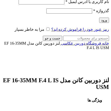
نام کاربری یا آدرس ایمیل
*
گذرواژه
*
ورود
رمز عبور خود را فراموش کرده اید؟
مرا به خاطر بسپار
جست و جو
خانه
فروشگاه
دوربین عکاسی
لنز دوربین کانن مدل EF 16-35MM
F.4 L IS USM
-5%
ناموجود
برای بزرگنمایی کلیک کنید
لنز دوربین کانن مدل EF 16-35MM F.4 L IS
USM
ویژگی ها