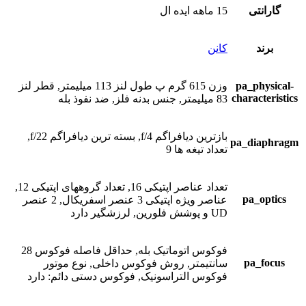
گارانتی
15 ماهه ایده ال
برند
کانن
pa_physical-
وزن 615 گرم پ طول لنز 113 میلیمتر, قطر لنز
characteristics
83 میلیمتر, جنس بدنه فلز, ضد نفوذ بله
بازترین دیافراگم f/4, بسته ترین دیافراگم f/22,
pa_diaphragm
تعداد تیغه ها 9
تعداد عناصر اپتیکی 16, تعداد گروههای اپتیکی 12,
pa_optics
عناصر ویژه اپتیکی 3 عنصر اسفریکال, 2 عنصر
UD و پوشش فلورین, لرزشگیر دارد
فوکوس اتوماتیک بله, حداقل فاصله فوکوس 28
pa_focus
سانتیمتر, روش فوکوس داخلی, نوع موتور
فوکوس التراسونیک, فوکوس دستی دائم: دارد