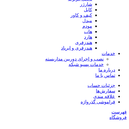
شارژر
کابل
کیف و کاور
مبدل
مودم
هاب
هارد
هندزفری
هندزفری و ایرپاد
خدمات
نصب و اجرای دوربین مداربسته
خدمات پسیو شبکه
درباره ما
تماس با ما
جزئیات حساب
سفارش‌ها
علاقه مندی
فراموشی گذرواژه
فهرست
فروشگاه