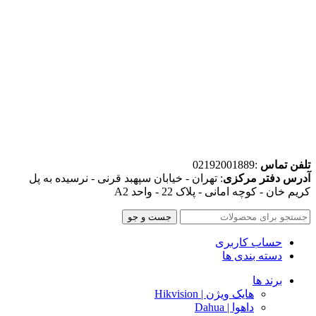
تلفن تماس
:02192001889
آدرس دفتر مرکزی
: تهران - خیابان سپهبد قرنی - نرسیده به پل
کریم خان - کوچه امانی - پلاک 22 - واحد A2
جست و جو
حساب کاربری
دسته بندی ها
برند ها
هایک ویژن | Hikvision
داهوا | Dahua