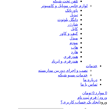
تلفن تحت شبکه
لوازم جانبی موبایل و کامپیوتر
پاوربانک
تبدیل
دانگل بلوتوث
شارژر
کابل
کیف و کاور
مبدل
مودم
هاب
هارد
هندزفری
هندزفری و ایرپاد
خدمات
نصب و اجرای دوربین مداربسته
خدمات پسیو شبکه
درباره ما
تماس با ما
0
موارد
0
تومان
ورود / فرم ثبت نام
ورود
ایجاد یک حساب کاربری؟