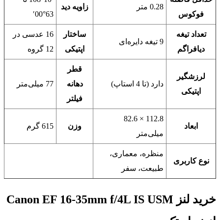
0.28 متر
زاویه دید
فوکوس
63°00′
تعداد تیغه
ساختار
16 عدسی در
9 تیغه دایره‌ای
دیافراگم
اپتیکی
12 گروه
قطر
لرزشگیر
دارد (تا 4 استاپ)
دهانه
77 میلی‌متر
اپتیکی
فیلتر
112.8 × 82.6
ابعاد
وزن
615 گرم
میلی‌متر
منظره، معماری،
نوع کاربری
طبیعت، سفر
خرید لنز Canon EF 16-35mm f/4L IS USM