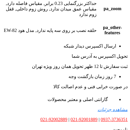
حداکثر بزرگنمایی 0.23 برابر, مقیاس فاصله دارد,
pa_zoom
مقیاس عمق میدان ندارد, روش زوم داخلی, قفل
زوم ندارد
pa_other-
حلقه نصب بر روی سه پایه ندارد, مدل هود EW-82
features
ارسال اکسپرس دیدار شبکه
تحویل اکسپرس به آدرس شما
ثبت سفارش تا 12 ظهر تحویل همان روز ویژه تهران
7 روز زمان بازگشت وجه
در صورت خرابی فنی و عدم اصالت کالا
گارانتی اصلی و معتبر محصولات
مشاهده جزئیات
021-92002889
|
021-92001889
|
0937-3736351
ناموجود