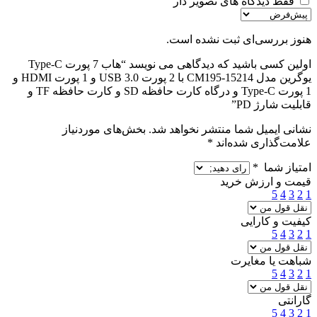
فقط دیدگاه های تصویر دار
هنوز بررسی‌ای ثبت نشده است.
اولین کسی باشید که دیدگاهی می نویسد “هاب 7 پورت Type-C
یوگرین مدل 15214-CM195 با 2 پورت USB 3.0 و 1 پورت HDMI و
1 پورت Type-C و درگاه کارت حافظه SD و کارت حافظه TF و
قابلیت شارژ PD”
نشانی ایمیل شما منتشر نخواهد شد.
بخش‌های موردنیاز
علامت‌گذاری شده‌اند
*
امتیاز شما
*
قیمت و ارزش خرید
5
4
3
2
1
کیفیت و کارایی
5
4
3
2
1
شباهت یا مغایرت
5
4
3
2
1
گارانتی
5
4
3
2
1