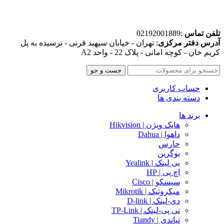
تلفن تماس
:02192001889
آدرس دفتر مرکزی
: تهران - خیابان سپهبد قرنی - نرسیده به پل
کریم خان - کوچه امانی - پلاک 22 - واحد A2
جست و جو
حساب کاربری
دسته بندی ها
برند ها
هایک ویژن | Hikvision
داهوا | Dahua
حارس
یوگرین
یی لینک | Yealink
اچ پی | HP
سیسکو | Cisco
میکروتیک | Mikrotik
دی-لینک | D-link
تی پی-لینک | TP-Link
تیاندی | Tiandy