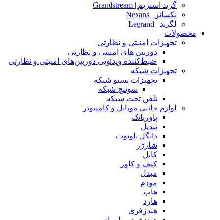
گرند استریم | Grandstream
نکسانز | Nexans
لگرند | Legrand
محصولات
تجهیزات امنیتی و نظارتی
دوربین های امنیتی و نظارتی
ضبط‌کننده ویدئویی دوربین‌های امنیتی و نظارتی
تجهیزات شبکه
تجهیزات پسیو شبکه
سوئیچ‌ شبکه
تلفن تحت شبکه
لوازم جانبی موبایل و کامپیوتر
پاوربانک
تبدیل
دانگل بلوتوث
شارژر
کابل
کیف و کاور
مبدل
مودم
هاب
هارد
هندزفری
هندزفری و ایرپاد