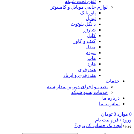
تلفن تحت شبکه
لوازم جانبی موبایل و کامپیوتر
پاوربانک
تبدیل
دانگل بلوتوث
شارژر
کابل
کیف و کاور
مبدل
مودم
هاب
هارد
هندزفری
هندزفری و ایرپاد
خدمات
نصب و اجرای دوربین مداربسته
خدمات پسیو شبکه
درباره ما
تماس با ما
0
موارد
0
تومان
ورود / فرم ثبت نام
ورود
ایجاد یک حساب کاربری؟