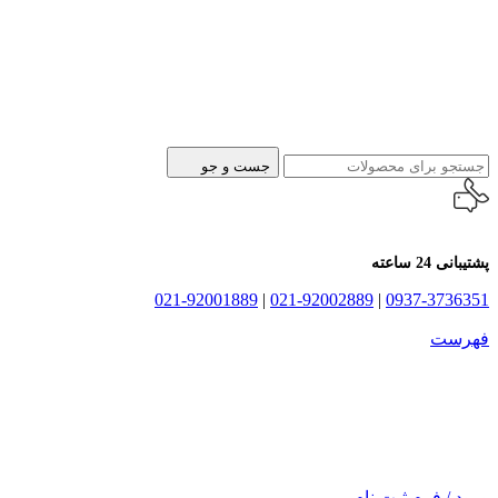
جست و جو
پشتیبانی 24 ساعته
021-92001889
|
021-92002889
|
0937-3736351
فهرست
ورود / فرم ثبت نام