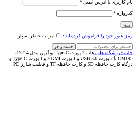
نام کاربری یا آدرس ایمیل
*
گذرواژه
*
ورود
رمز عبور خود را فراموش کرده اید؟
مرا به خاطر بسپار
جست و جو
خانه
فروشگاه
هاب
هاب 7 پورت Type-C یوگرین مدل 15214-
CM195 با 2 پورت USB 3.0 و 1 پورت HDMI و 1 پورت Type-C و
درگاه کارت حافظه SD و کارت حافظه TF و قابلیت شارژ PD
ناموجود