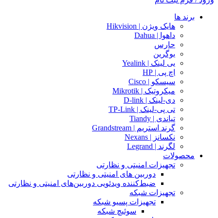
برند ها
هایک ویژن | Hikvision
داهوا | Dahua
حارس
یوگرین
یی لینک | Yealink
اچ پی | HP
سیسکو | Cisco
میکروتیک | Mikrotik
دی-لینک | D-link
تی پی-لینک | TP-Link
تیاندی | Tiandy
گرند استریم | Grandstream
نکسانز | Nexans
لگرند | Legrand
محصولات
تجهیزات امنیتی و نظارتی
دوربین های امنیتی و نظارتی
ضبط‌کننده ویدئویی دوربین‌های امنیتی و نظارتی
تجهیزات شبکه
تجهیزات پسیو شبکه
سوئیچ‌ شبکه