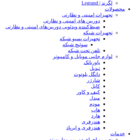
لگرند | Legrand
محصولات
تجهیزات امنیتی و نظارتی
دوربین های امنیتی و نظارتی
ضبط‌کننده ویدئویی دوربین‌های امنیتی و نظارتی
تجهیزات شبکه
تجهیزات پسیو شبکه
سوئیچ‌ شبکه
تلفن تحت شبکه
لوازم جانبی موبایل و کامپیوتر
پاوربانک
تبدیل
دانگل بلوتوث
شارژر
کابل
کیف و کاور
مبدل
مودم
هاب
هارد
هندزفری
هندزفری و ایرپاد
خدمات
نصب و اجرای دوربین مداربسته