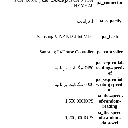
PCIe NVMe, توضیحات اتصال PCIe 4.0 x4,
pa_connector
NVMe 2.0
pa_capacity
1 ترابایت
Samsung V-NAND 3-bit MLC
pa_flash
Samsung In-House Controller
pa_controller
pa_sequential-
reading-speed-
7450 مگابایت بر ثانیه
of
pa_sequential-
writing-speed-
6900 مگابایت بر ثانیه
of
pa_the-speed-
1,550,000IOPS
of-random-
reading
pa_the-speed-
1,200,000IOPS
of-random-
data-wri