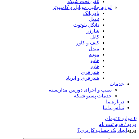
تلفن تحت شبکه
لوازم جانبی موبایل و کامپیوتر
پاوربانک
تبدیل
دانگل بلوتوث
شارژر
کابل
کیف و کاور
مبدل
مودم
هاب
هارد
هندزفری
هندزفری و ایرپاد
خدمات
نصب و اجرای دوربین مداربسته
خدمات پسیو شبکه
درباره ما
تماس با ما
0
موارد
0
تومان
ورود / فرم ثبت نام
ورود
ایجاد یک حساب کاربری؟