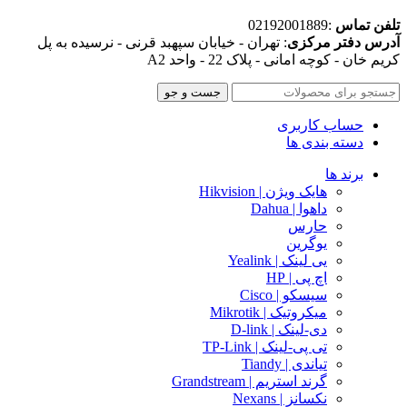
تلفن تماس
:02192001889
آدرس دفتر مرکزی
: تهران - خیابان سپهبد قرنی - نرسیده به پل
کریم خان - کوچه امانی - پلاک 22 - واحد A2
جست و جو
حساب کاربری
دسته بندی ها
برند ها
هایک ویژن | Hikvision
داهوا | Dahua
حارس
یوگرین
یی لینک | Yealink
اچ پی | HP
سیسکو | Cisco
میکروتیک | Mikrotik
دی-لینک | D-link
تی پی-لینک | TP-Link
تیاندی | Tiandy
گرند استریم | Grandstream
نکسانز | Nexans