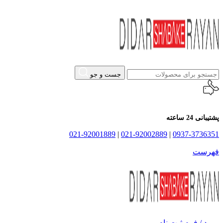
جست و جو
پشتیبانی 24 ساعته
021-92001889
|
021-92002889
|
0937-3736351
فهرست
ورود / فرم ثبت نام