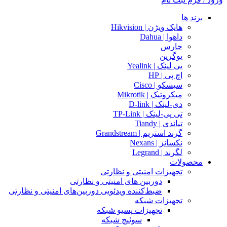
برند ها
هایک ویژن | Hikvision
داهوا | Dahua
حارس
یوگرین
یی لینک | Yealink
اچ پی | HP
سیسکو | Cisco
میکروتیک | Mikrotik
دی-لینک | D-link
تی پی-لینک | TP-Link
تیاندی | Tiandy
گرند استریم | Grandstream
نکسانز | Nexans
لگرند | Legrand
محصولات
تجهیزات امنیتی و نظارتی
دوربین های امنیتی و نظارتی
ضبط‌کننده ویدئویی دوربین‌های امنیتی و نظارتی
تجهیزات شبکه
تجهیزات پسیو شبکه
سوئیچ‌ شبکه