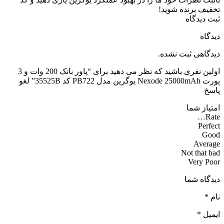
تخفیف برنده شوید!
ثبت دیدگاه
دیدگاه
دیدگاهی ثبت نشده.
اولین نفری باشید که نظر می دهید برای “پاور بانک 200 وات و 3
پورت Nexode 25000mAh یوگرین مدل PB722 کد 35525B” لغو
پاسخ
امتیاز شما
Rate…
Perfect
Good
Average
Not that bad
Very Poor
دیدگاه شما
نام *
ایمیل *