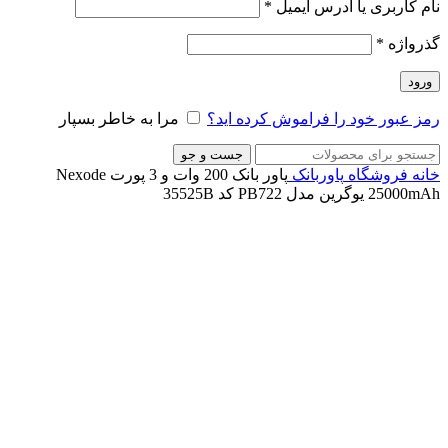
نام کاربری یا آدرس ایمیل
*
گذرواژه
*
ورود
رمز عبور خود را فراموش کرده اید؟
مرا به خاطر بسپار
جست و جو
خانه
فروشگاه
پاوربانک
پاور بانک 200 وات و 3 پورت Nexode
25000mAh یوگرین مدل PB722 کد 35525B
ناموجود