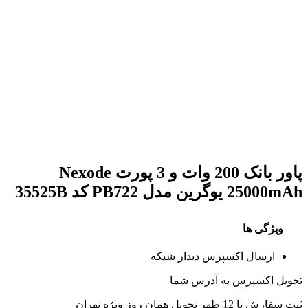
پاور بانک 200 وات و 3 پورت Nexode
25000mAh یوگرین مدل PB722 کد 35525B
ویژگی ها
ارسال اکسپرس دیدار شبکه
تحویل اکسپرس به آدرس شما
ثبت سفارش تا 12 ظهر تحویل همان روز ویژه تهران