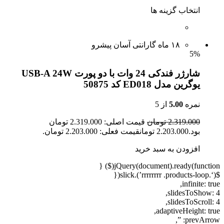
انتخاب گزینه ها
۱۸ ماه گارانتی آسان پیشرو
5%
شارژر فندکی 24 وات با دو پورت USB-A 24W
یوگرین مدل ED018 کد 50875
نمره
5.00
از 5
2.319.000 تومان
قیمت اصلی: 2.319.000 تومان
بود.2.203.000 تومانقیمت فعلی: 2.203.000 تومان.
افزودن به سبد خرید
jQuery(document).ready(function($) {
$(‘.rrrrrrrr .products-loop’).slick({
infinite: true,
slidesToShow: 4,
slidesToScroll: 4,
adaptiveHeight: true,
prevArrow: ”,