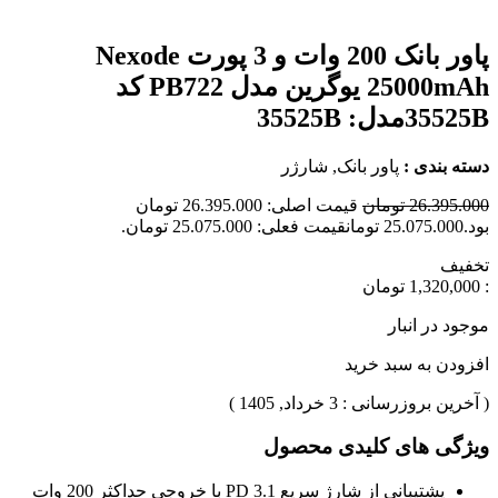
پاور بانک 200 وات و 3 پورت Nexode
25000mAh یوگرین مدل PB722 کد
35525Bمدل: 35525B
دسته بندی :
پاور بانک, شارژر
26.395.000 تومان
قیمت اصلی: 26.395.000 تومان
بود.25.075.000 تومانقیمت فعلی: 25.075.000 تومان.
تخفیف
: 1,320,000 تومان
موجود در انبار
افزودن به سبد خرید
( آخرین بروزرسانی : 3 خرداد, 1405 )
ویژگی های کلیدی محصول
پشتیبانی از شارژ سریع PD 3.1 با خروجی حداکثر 200 وات