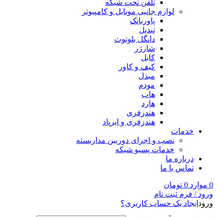
تلفن تحت شبکه
لوازم جانبی موبایل و کامپیوتر
پاوربانک
تبدیل
دانگل بلوتوث
شارژر
کابل
کیف و کاور
مبدل
مودم
هاب
هارد
هندزفری
هندزفری و ایرپاد
خدمات
نصب و اجرای دوربین مداربسته
خدمات پسیو شبکه
درباره ما
تماس با ما
0
موارد
0
تومان
ورود / فرم ثبت نام
ورود
ایجاد یک حساب کاربری؟