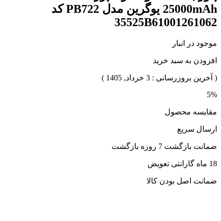
25000mAh یوگرین مدل PB722 کد
35525B61001261062
موجود در انبار
افزودن به سبد خرید
( آخرین بروزرسانی : 3 خرداد, 1405 )
5%
مقایسه محصول
ارسال سریع
ضمانت بازگشت 7 روزه بازگشت
18 ماه گارانتی تعویض
ضمانت اصل بودن کالا