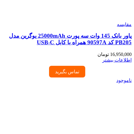
مقایسه
پاور بانک 145 وات سه پورت 25000mAh یوگرین مدل
PB205 کد 90597A همراه با کابل USB-C
16,950,000
تومان
اطلاعات بیشتر
تماس بگیرید
ناموجود