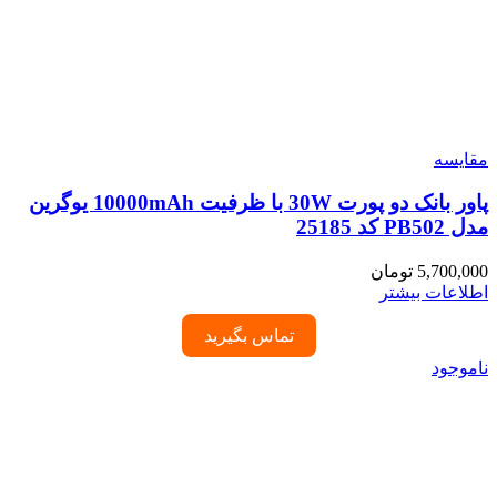
مقایسه
پاور بانک دو پورت 30W با ظرفیت 10000mAh یوگرین
مدل PB502 کد 25185
5,700,000
تومان
اطلاعات بیشتر
تماس بگیرید
ناموجود