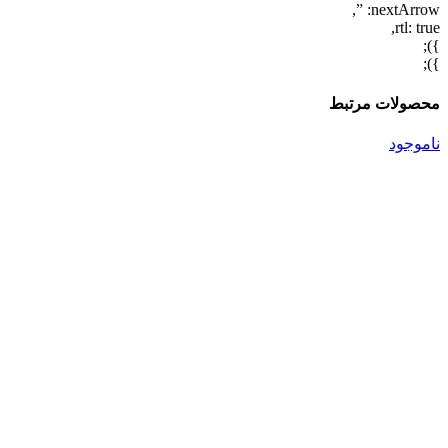
nextArrow: ”,
rtl: true,
});
});
محصولات مرتبط
ناموجود