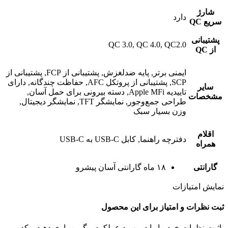
شارژ
دارد
سریع QC
پشتیبانی
QC 3.0, QC 4.0, QC2.0
از QC
ایمنی برتر, پایه ضدلغزش, پشتیبانی از FCP, پشتیبانی از
SCP, پشتیبانی از پروتکل AFC, حفاظت چندگانه, دارای
سایر
تاییدیه Apple MFi, دسته بیرونی برای حمل آسان,
مشخصات
طراحی جمع‌وجور, نمایشگر TFT, نمایشگر دیجیتال,
وزن بسیار سبک
اقلام
دفترچه راهنما, کابل USB-C به USB-C
همراه
گارانتی
۱۸ ماه گارانتی آسان پیشرو
نمایش امتیازات
ثبت نظرات و امتیاز برای این محصول
باثبت نظرات خود ما را در بهبود عملکرد یوگرین یاری دهید و کد