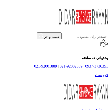
جست و جو
پشتیبانی 24 ساعته
021-92001889
|
021-92002889
|
0937-3736351
فهرست
ورود / فرم ثبت نام