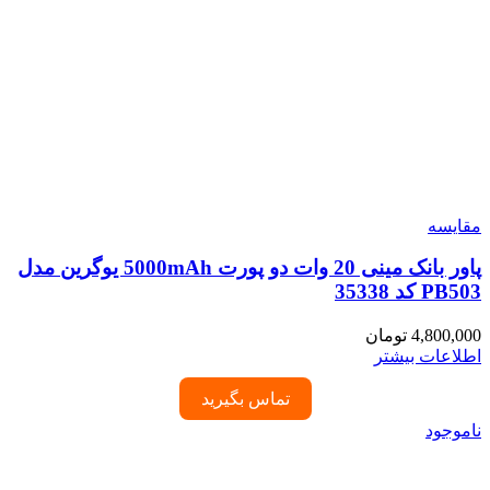
مقایسه
پاور بانک مینی 20 وات دو پورت 5000mAh یوگرین مدل
PB503 کد 35338
4,800,000
تومان
اطلاعات بیشتر
تماس بگیرید
ناموجود