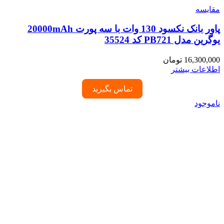
مقایسه
پاور بانک نکسود 130 وات با سه پورت 20000mAh
یوگرین مدل PB721 کد 35524
16,300,000
تومان
اطلاعات بیشتر
تماس بگیرید
ناموجود