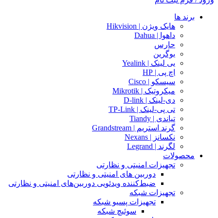
برند ها
هایک ویژن | Hikvision
داهوا | Dahua
حارس
یوگرین
یی لینک | Yealink
اچ پی | HP
سیسکو | Cisco
میکروتیک | Mikrotik
دی-لینک | D-link
تی پی-لینک | TP-Link
تیاندی | Tiandy
گرند استریم | Grandstream
نکسانز | Nexans
لگرند | Legrand
محصولات
تجهیزات امنیتی و نظارتی
دوربین های امنیتی و نظارتی
ضبط‌کننده ویدئویی دوربین‌های امنیتی و نظارتی
تجهیزات شبکه
تجهیزات پسیو شبکه
سوئیچ‌ شبکه