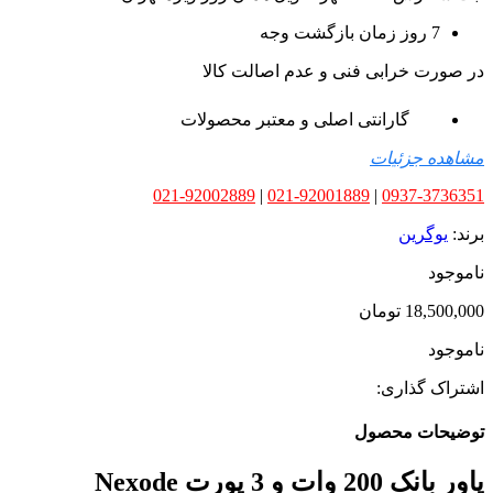
7 روز زمان بازگشت وجه
در صورت خرابی فنی و عدم اصالت کالا
گارانتی اصلی و معتبر محصولات
مشاهده جزئیات
021-92002889
|
021-92001889
|
0937-3736351
برند:
یوگرین
ناموجود
18,500,000
تومان
ناموجود
اشتراک گذاری:
توضیحات محصول
پاور بانک 200 وات و 3 پورت Nexode