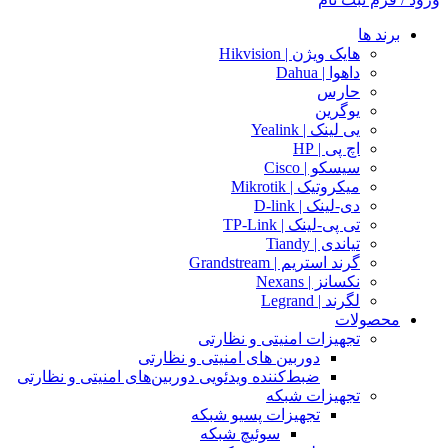
برند ها
هایک ویژن | Hikvision
داهوا | Dahua
حارس
یوگرین
یی لینک | Yealink
اچ پی | HP
سیسکو | Cisco
میکروتیک | Mikrotik
دی-لینک | D-link
تی پی-لینک | TP-Link
تیاندی | Tiandy
گرند استریم | Grandstream
نکسانز | Nexans
لگرند | Legrand
محصولات
تجهیزات امنیتی و نظارتی
دوربین های امنیتی و نظارتی
ضبط‌کننده ویدئویی دوربین‌های امنیتی و نظارتی
تجهیزات شبکه
تجهیزات پسیو شبکه
سوئیچ‌ شبکه