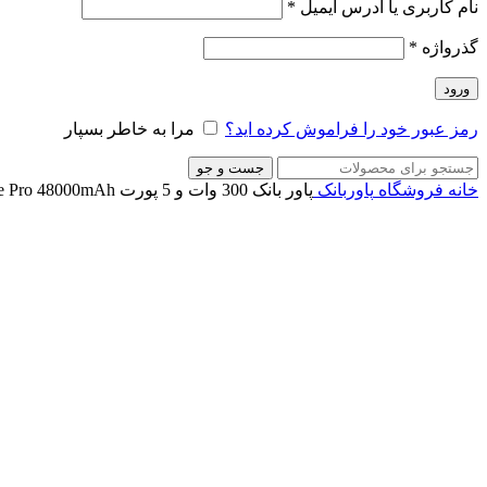
نام کاربری یا آدرس ایمیل
*
گذرواژه
*
ورود
رمز عبور خود را فراموش کرده اید؟
مرا به خاطر بسپار
جست و جو
خانه
فروشگاه
پاوربانک
پاور بانک 300 وات و 5 پورت Nexode Pro 48000mAh یوگرین مدل PB770 کد 25286
ناموجود
برای بزرگنمایی کلیک کنید