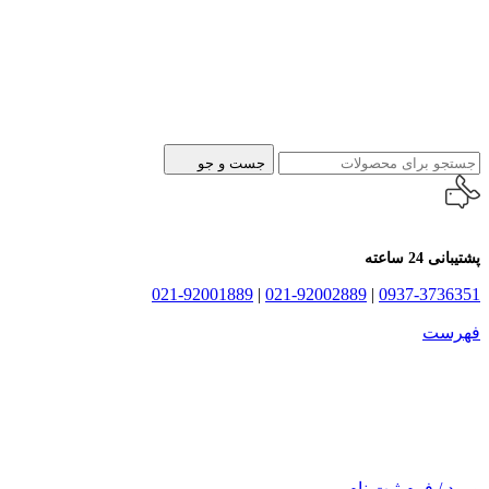
جست و جو
پشتیبانی 24 ساعته
021-92001889
|
021-92002889
|
0937-3736351
فهرست
ورود / فرم ثبت نام