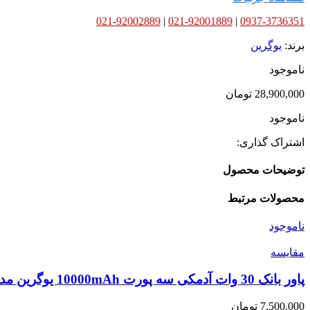
021-92002889
|
021-92001889
|
0937-3736351
برند:
یوگرین
ناموجود
28,900,000
تومان
ناموجود
اشتراک گذاری:
توضیحات محصول
محصولات مرتبط
ناموجود
مقایسه
پاور بانک 30 وات آدمکی سه پورت 10000mAh یوگرین مدل PB511 همراه با کابل USB-C
7,500,000
تومان