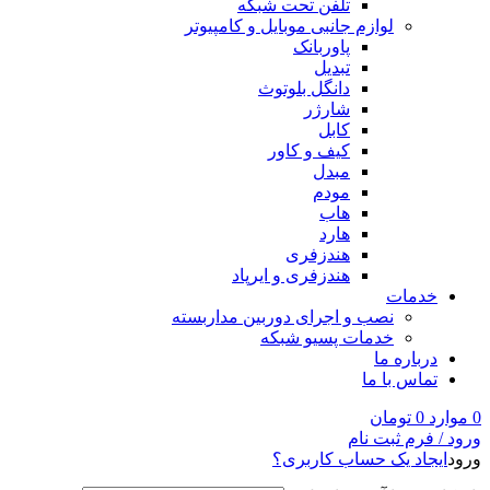
تلفن تحت شبکه
لوازم جانبی موبایل و کامپیوتر
پاوربانک
تبدیل
دانگل بلوتوث
شارژر
کابل
کیف و کاور
مبدل
مودم
هاب
هارد
هندزفری
هندزفری و ایرپاد
خدمات
نصب و اجرای دوربین مداربسته
خدمات پسیو شبکه
درباره ما
تماس با ما
0
موارد
0
تومان
ورود / فرم ثبت نام
ورود
ایجاد یک حساب کاربری؟