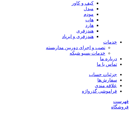
کیف و کاور
مبدل
مودم
هاب
هارد
هندزفری
هندزفری و ایرپاد
خدمات
نصب و اجرای دوربین مداربسته
خدمات پسیو شبکه
درباره ما
تماس با ما
جزئیات حساب
سفارش‌ها
علاقه مندی
فراموشی گذرواژه
فهرست
فروشگاه