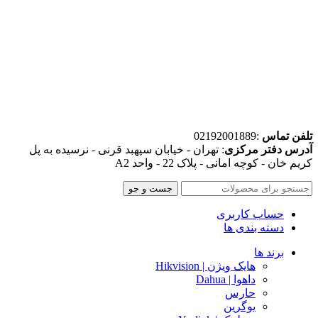
تلفن تماس
:02192001889
آدرس دفتر مرکزی
: تهران - خیابان سپهبد قرنی - نرسیده به پل
کریم خان - کوچه امانی - پلاک 22 - واحد A2
جست و جو
حساب کاربری
دسته بندی ها
برند ها
هایک ویژن | Hikvision
داهوا | Dahua
حارس
یوگرین