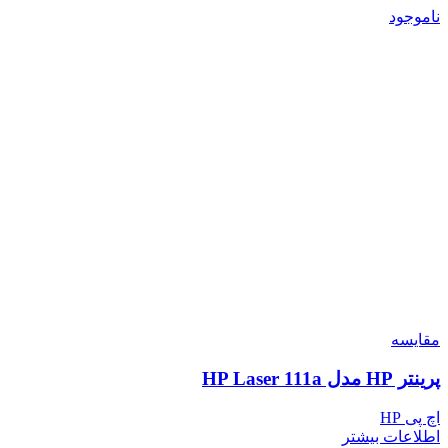
ناموجود
مقایسه
پرینتر HP مدل HP Laser 111a
اچ پی HP
اطلاعات بیشتر