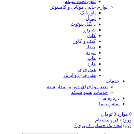
تلفن تحت شبکه
لوازم جانبی موبایل و کامپیوتر
پاوربانک
تبدیل
دانگل بلوتوث
شارژر
کابل
کیف و کاور
مبدل
مودم
هاب
هارد
هندزفری
هندزفری و ایرپاد
خدمات
نصب و اجرای دوربین مداربسته
خدمات پسیو شبکه
درباره ما
تماس با ما
0
موارد
0
تومان
ورود / فرم ثبت نام
ورود
ایجاد یک حساب کاربری؟