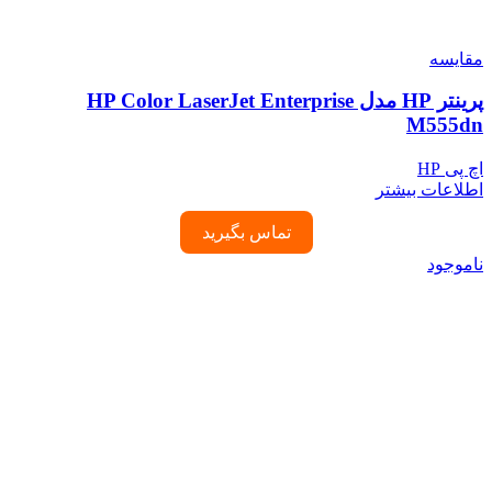
مقایسه
پرینتر HP مدل HP Color LaserJet Enterprise
M555dn
اچ پی HP
اطلاعات بیشتر
تماس بگیرید
ناموجود