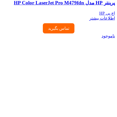
پرینتر HP مدل HP Color LaserJet Pro M479fdn
اچ پی HP
اطلاعات بیشتر
تماس بگیرید
ناموجود