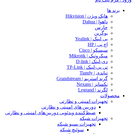
برند ها
هایک ویژن | Hikvision
داهوا | Dahua
حارس
یوگرین
یی لینک | Yealink
اچ پی | HP
سیسکو | Cisco
میکروتیک | Mikrotik
دی-لینک | D-link
تی پی-لینک | TP-Link
تیاندی | Tiandy
گرند استریم | Grandstream
نکسانز | Nexans
لگرند | Legrand
محصولات
تجهیزات امنیتی و نظارتی
دوربین های امنیتی و نظارتی
ضبط‌کننده ویدئویی دوربین‌های امنیتی و نظارتی
تجهیزات شبکه
تجهیزات پسیو شبکه
سوئیچ‌ شبکه