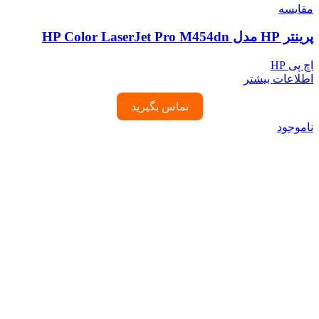
مقایسه
پرینتر HP مدل HP Color LaserJet Pro M454dn
اچ پی HP
اطلاعات بیشتر
تماس بگیرید
ناموجود