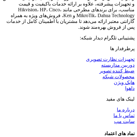
و تجهیزات پیشرفته، علاوه بر ارائه خدمات باکیفیت و قیمت
مناسب، برای برندهای مطرحی مانند Hikvision، HP، Cisco،
MikroTik، Dahua Technology و Ken، فروش‌های ویژه به همراه
گارانتی معتبر ارائه می‌دهد تا مشتریان با اطمینان کامل از خدمات
پس از فروش بهره‌مند شوند.
پشتیبانی تلگرام دیدار شبکه:
پرطرفدار ها
تجهیزات نظارت تصویری
دوربین مداربسته
ضبط کننده تصویر
محصولات شبکه
هایک ویژن
داهوا
لینک های مفید
درباره ما
تماس با ما
سایت مپ
نماد های اعتماد