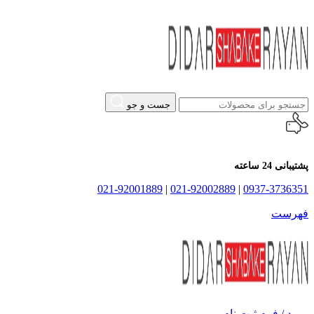
جست و جو
پشتیبانی 24 ساعته
021-92001889
|
021-92002889
|
0937-3736351
فهرست
ورود / فرم ثبت نام