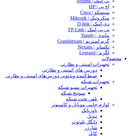
یی لینک | Yealink
اچ پی | HP
سیسکو | Cisco
میکروتیک | Mikrotik
دی-لینک | D-link
تی پی-لینک | TP-Link
تیاندی | Tiandy
گرند استریم | Grandstream
نکسانز | Nexans
لگرند | Legrand
محصولات
تجهیزات امنیتی و نظارتی
دوربین های امنیتی و نظارتی
ضبط‌کننده ویدئویی دوربین‌های امنیتی و نظارتی
تجهیزات شبکه
تجهیزات پسیو شبکه
سوئیچ‌ شبکه
تلفن تحت شبکه
لوازم جانبی موبایل و کامپیوتر
پاوربانک
تبدیل
دانگل بلوتوث
شارژر
کابل