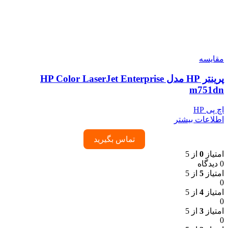
مقایسه
پرینتر HP مدل HP Color LaserJet Enterprise
m751dn
اچ پی HP
اطلاعات بیشتر
تماس بگیرید
امتیاز
0
از 5
0 دیدگاه
امتیاز
5
از 5
0
امتیاز
4
از 5
0
امتیاز
3
از 5
0