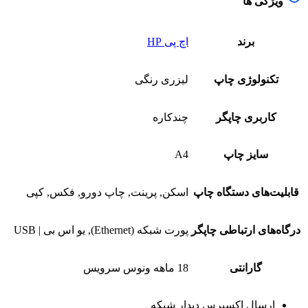
ویژگی ها
برند
اچ پی HP
تکنولوژی چاپ
لیزری رنگی
کاربری چاپگر
چندکاره
سایز چاپ
A4
قابلیت‌های دستگاه چاپ
اسکن, پرینت, چاپ دورو, فکس, کپی
درگاه‌های ارتباطی چاپگر
پورت شبکه (Ethernet), یو اس بی | USB
گارانتی
18 ماهه ونوس سرویس
ارسال اکسپرس دیدار شبکه