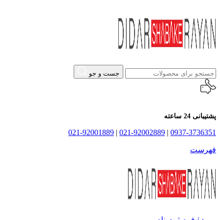
جست و جو
پشتیبانی 24 ساعته
021-92001889
|
021-92002889
|
0937-3736351
فهرست
ورود / فرم ثبت نام