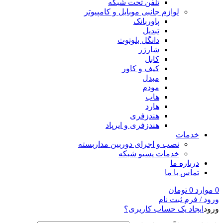
تلفن تحت شبکه
لوازم جانبی موبایل و کامپیوتر
پاوربانک
تبدیل
دانگل بلوتوث
شارژر
کابل
کیف و کاور
مبدل
مودم
هاب
هارد
هندزفری
هندزفری و ایرپاد
خدمات
نصب و اجرای دوربین مداربسته
خدمات پسیو شبکه
درباره ما
تماس با ما
0
موارد
0
تومان
ورود / فرم ثبت نام
ورود
ایجاد یک حساب کاربری؟