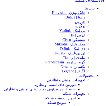
برند ها
هایک ویژن | Hikvision
داهوا | Dahua
حارس
یوگرین
یی لینک | Yealink
اچ پی | HP
سیسکو | Cisco
میکروتیک | Mikrotik
دی-لینک | D-link
تی پی-لینک | TP-Link
تیاندی | Tiandy
گرند استریم | Grandstream
نکسانز | Nexans
لگرند | Legrand
محصولات
تجهیزات امنیتی و نظارتی
دوربین های امنیتی و نظارتی
ضبط‌کننده ویدئویی دوربین‌های امنیتی و نظارتی
تجهیزات شبکه
تجهیزات پسیو شبکه
سوئیچ‌ شبکه