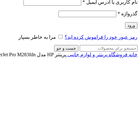
نام کاربری یا آدرس ایمیل
*
گذرواژه
*
ورود
رمز عبور خود را فراموش کرده اید؟
مرا به خاطر بسپار
جست و جو
خانه
فروشگاه
پرینتر و لوازم جانبی
پرینتر HP مدل HP Color LaserJet Pro M283fdn
ناموجود