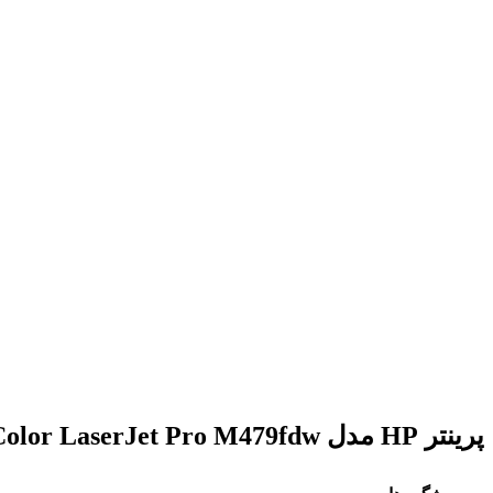
برای بزرگنمایی کلیک کنید
پرینتر HP مدل HP Color LaserJet Pro M479fdw