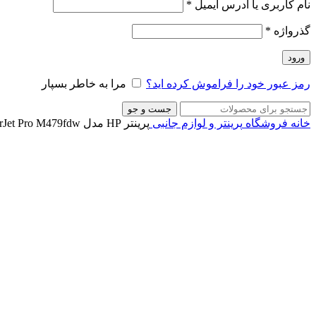
نام کاربری یا آدرس ایمیل
*
گذرواژه
*
ورود
رمز عبور خود را فراموش کرده اید؟
مرا به خاطر بسپار
جست و جو
خانه
فروشگاه
پرینتر و لوازم جانبی
پرینتر HP مدل HP Color LaserJet Pro M479fdw
ناموجود