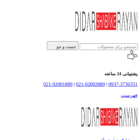
جست و جو
پشتیبانی 24 ساعته
021-92001889
|
021-92002889
|
0937-3736351
فهرست
ورود / فرم ثبت نام