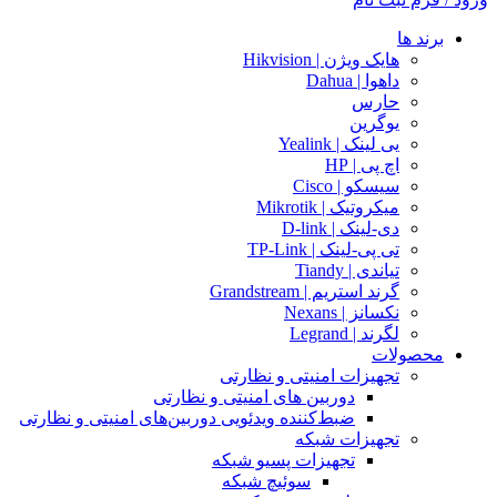
برند ها
هایک ویژن | Hikvision
داهوا | Dahua
حارس
یوگرین
یی لینک | Yealink
اچ پی | HP
سیسکو | Cisco
میکروتیک | Mikrotik
دی-لینک | D-link
تی پی-لینک | TP-Link
تیاندی | Tiandy
گرند استریم | Grandstream
نکسانز | Nexans
لگرند | Legrand
محصولات
تجهیزات امنیتی و نظارتی
دوربین های امنیتی و نظارتی
ضبط‌کننده ویدئویی دوربین‌های امنیتی و نظارتی
تجهیزات شبکه
تجهیزات پسیو شبکه
سوئیچ‌ شبکه