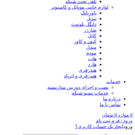
تلفن تحت شبکه
لوازم جانبی موبایل و کامپیوتر
پاوربانک
تبدیل
دانگل بلوتوث
شارژر
کابل
کیف و کاور
مبدل
مودم
هاب
هارد
هندزفری
هندزفری و ایرپاد
خدمات
نصب و اجرای دوربین مداربسته
خدمات پسیو شبکه
درباره ما
تماس با ما
0
موارد
0
تومان
ورود / فرم ثبت نام
ورود
ایجاد یک حساب کاربری؟