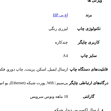
ویژگی ها
برند
اچ پی HP
تکنولوژی چاپ
لیزری رنگی
کاربری چاپگر
چندکاره
سایز چاپ
A4
قابلیت‌های دستگاه چاپ
ارسال ایمیل, اسکن, پرینت, چاپ دورو, فک
درگاه‌های ارتباطی چاپگر
بی‌سیم | Wifi, پورت شبکه (Ethernet), یو اس بی | USB
گارانتی
18 ماهه ونوس سرویس
ارسال اکسپرس دیدار شبکه