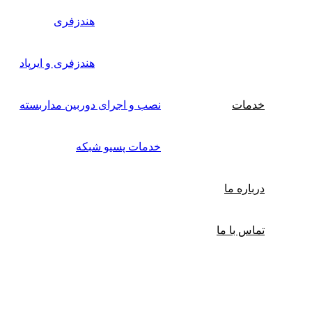
هندزفری
هندزفری و ایرپاد
خدمات
نصب و اجرای دوربین مداربسته
خدمات پسیو شبکه
درباره ما
تماس با ما