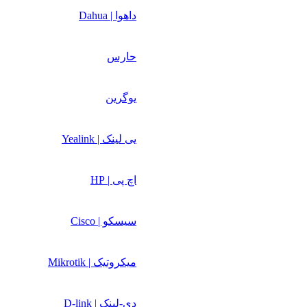
داهوا | Dahua
حارس
یوگرین
یی لینک | Yealink
اچ پی | HP
سیسکو | Cisco
میکروتیک | Mikrotik
دی-لینک | D-link