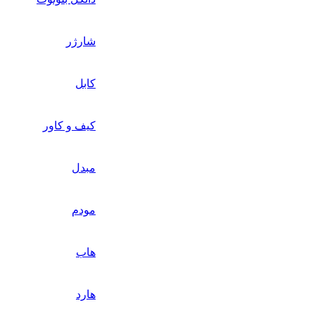
شارژر
کابل
کیف و کاور
مبدل
مودم
هاب
هارد