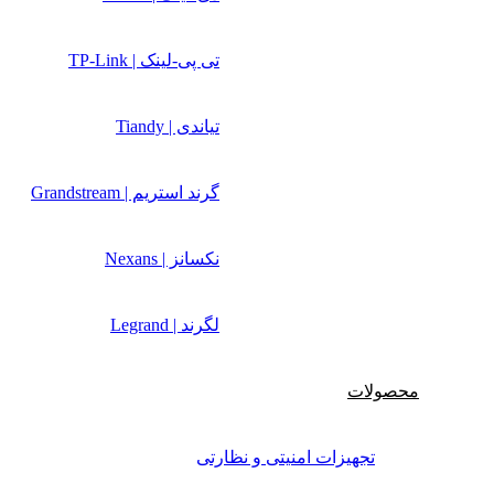
تی پی-لینک | TP-Link
تیاندی | Tiandy
گرند استریم | Grandstream
نکسانز | Nexans
لگرند | Legrand
محصولات
تجهیزات امنیتی و نظارتی