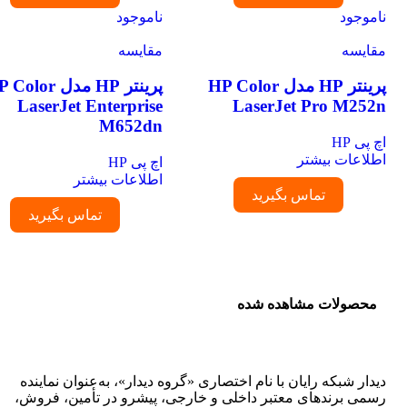
ناموجود
ناموجود
مقایسه
مقایسه
پرینتر HP مدل HP Color
پرینتر HP مدل P Color
LaserJet Enterprise
LaserJet Pro M252n
M652dn
اچ پی HP
اطلاعات بیشتر
اچ پی HP
اطلاعات بیشتر
تماس بگیرید
تماس بگیرید
محصولات مشاهده شده
دیدار شبکه رایان با نام اختصاری «گروه دیدار»، به‌عنوان نماینده
رسمی برندهای معتبر داخلی و خارجی، پیشرو در تأمین، فروش،