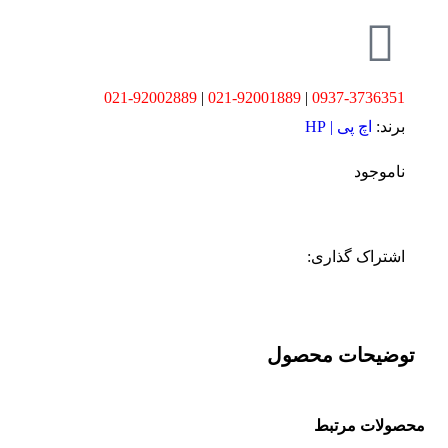
021-92002889
|
021-92001889
|
0937-3736351
برند:
اچ پی | HP
ناموجود
اشتراک گذاری:
توضیحات محصول
محصولات مرتبط