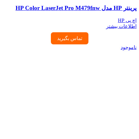
پرینتر HP مدل HP Color LaserJet Pro M479fnw
اچ پی HP
اطلاعات بیشتر
تماس بگیرید
ناموجود