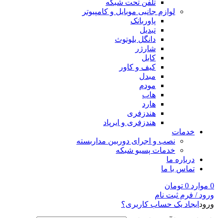
تلفن تحت شبکه
لوازم جانبی موبایل و کامپیوتر
پاوربانک
تبدیل
دانگل بلوتوث
شارژر
کابل
کیف و کاور
مبدل
مودم
هاب
هارد
هندزفری
هندزفری و ایرپاد
خدمات
نصب و اجرای دوربین مداربسته
خدمات پسیو شبکه
درباره ما
تماس با ما
0
موارد
0
تومان
ورود / فرم ثبت نام
ورود
ایجاد یک حساب کاربری؟