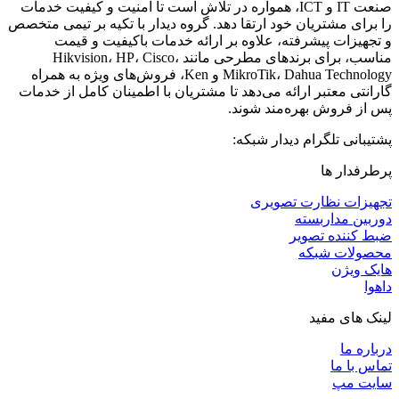
صنعت IT و ICT، همواره در تلاش است تا امنیت و کیفیت خدمات
را برای مشتریان خود ارتقا دهد. گروه دیدار با تکیه بر تیمی متخصص
و تجهیزات پیشرفته، علاوه بر ارائه خدمات باکیفیت و قیمت
مناسب، برای برندهای مطرحی مانند Hikvision، HP، Cisco،
MikroTik، Dahua Technology و Ken، فروش‌های ویژه به همراه
گارانتی معتبر ارائه می‌دهد تا مشتریان با اطمینان کامل از خدمات
پس از فروش بهره‌مند شوند.
پشتیبانی تلگرام دیدار شبکه:
پرطرفدار ها
تجهیزات نظارت تصویری
دوربین مداربسته
ضبط کننده تصویر
محصولات شبکه
هایک ویژن
داهوا
لینک های مفید
درباره ما
تماس با ما
سایت مپ