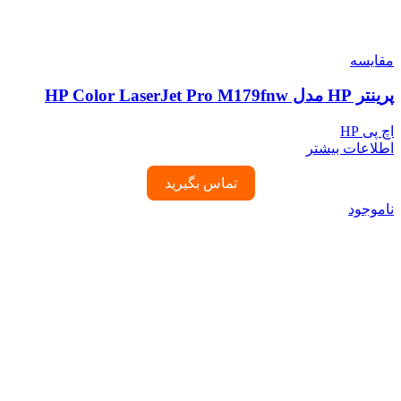
مقایسه
پرینتر HP مدل HP Color LaserJet Pro M179fnw
اچ پی HP
اطلاعات بیشتر
تماس بگیرید
ناموجود