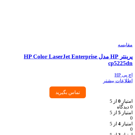
مقایسه
پرینتر HP مدل HP Color LaserJet Enterprise
cp5225dn
اچ پی HP
اطلاعات بیشتر
تماس بگیرید
امتیاز
0
از 5
0 دیدگاه
امتیاز
5
از 5
0
امتیاز
4
از 5
0
امتیاز
3
از 5