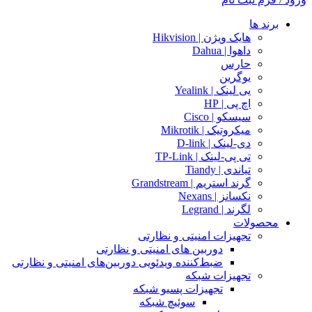
برند ها
هایک ویژن | Hikvision
داهوا | Dahua
حارس
یوگرین
یی لینک | Yealink
اچ پی | HP
سیسکو | Cisco
میکروتیک | Mikrotik
دی-لینک | D-link
تی پی-لینک | TP-Link
تیاندی | Tiandy
گرند استریم | Grandstream
نکسانز | Nexans
لگرند | Legrand
محصولات
تجهیزات امنیتی و نظارتی
دوربین های امنیتی و نظارتی
ضبط‌کننده ویدئویی دوربین‌های امنیتی و نظارتی
تجهیزات شبکه
تجهیزات پسیو شبکه
سوئیچ‌ شبکه