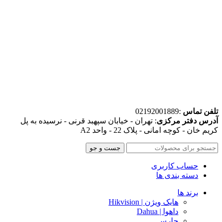
تلفن تماس
:02192001889
آدرس دفتر مرکزی
: تهران - خیابان سپهبد قرنی - نرسیده به پل
کریم خان - کوچه امانی - پلاک 22 - واحد A2
جست و جو
حساب کاربری
دسته بندی ها
برند ها
هایک ویژن | Hikvision
داهوا | Dahua
حارس