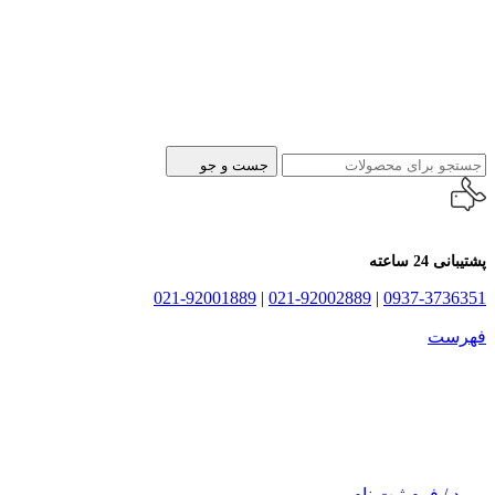
جست و جو
پشتیبانی 24 ساعته
021-92001889
|
021-92002889
|
0937-3736351
فهرست
ورود / فرم ثبت نام