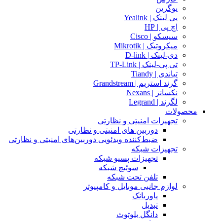
یوگرین
یی لینک | Yealink
اچ پی | HP
سیسکو | Cisco
میکروتیک | Mikrotik
دی-لینک | D-link
تی پی-لینک | TP-Link
تیاندی | Tiandy
گرند استریم | Grandstream
نکسانز | Nexans
لگرند | Legrand
محصولات
تجهیزات امنیتی و نظارتی
دوربین های امنیتی و نظارتی
ضبط‌کننده ویدئویی دوربین‌های امنیتی و نظارتی
تجهیزات شبکه
تجهیزات پسیو شبکه
سوئیچ‌ شبکه
تلفن تحت شبکه
لوازم جانبی موبایل و کامپیوتر
پاوربانک
تبدیل
دانگل بلوتوث