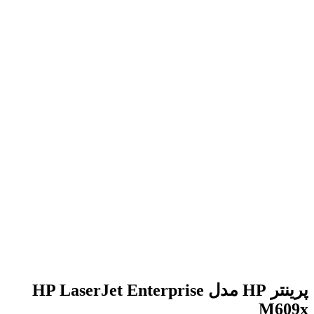
برای بزرگنمایی کلیک کنید
پرینتر HP مدل HP LaserJet Enterprise
M609x