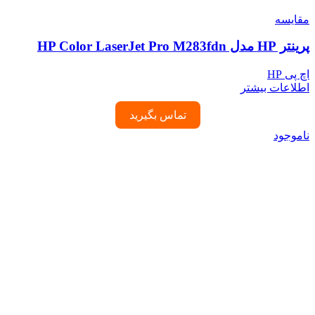
مقایسه
پرینتر HP مدل HP Color LaserJet Pro M283fdn
اچ پی HP
اطلاعات بیشتر
تماس بگیرید
ناموجود