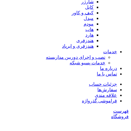
شارژر
کابل
کیف و کاور
مبدل
مودم
هاب
هارد
هندزفری
هندزفری و ایرپاد
خدمات
نصب و اجرای دوربین مداربسته
خدمات پسیو شبکه
درباره ما
تماس با ما
جزئیات حساب
سفارش‌ها
علاقه مندی
فراموشی گذرواژه
فهرست
فروشگاه