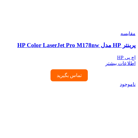
مقایسه
پرینتر HP مدل HP Color LaserJet Pro M178nw
اچ پی HP
اطلاعات بیشتر
تماس بگیرید
ناموجود