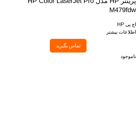
پرینتر HP مدل HP Color LaserJet Pro
M479fdw
اچ پی HP
اطلاعات بیشتر
تماس بگیرید
ناموجود