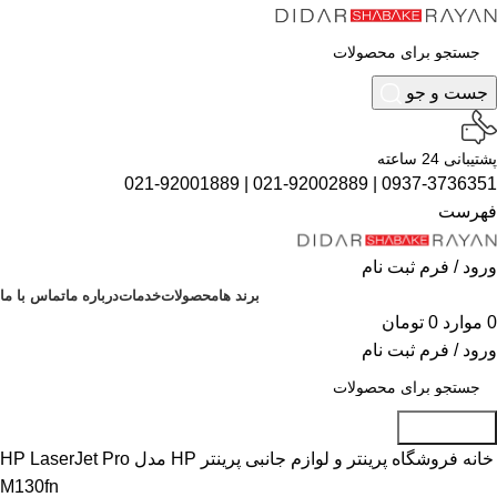
جست و جو
پشتیبانی 24 ساعته
021-92001889
|
021-92002889
|
0937-3736351
فهرست
ورود / فرم ثبت نام
برند ها
محصولات
خدمات
درباره ما
تماس با ما
0
موارد
0
تومان
ورود / فرم ثبت نام
جست و جو
خانه
فروشگاه
پرینتر و لوازم جانبی
پرینتر HP مدل HP LaserJet Pro
M130fn