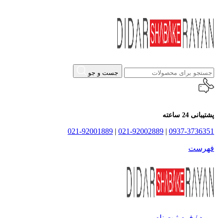
جست و جو
پشتیبانی 24 ساعته
021-92001889
|
021-92002889
|
0937-3736351
فهرست
ورود / فرم ثبت نام