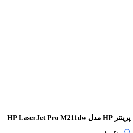
برای بزرگنمایی کلیک کنید
پرینتر HP مدل HP LaserJet Pro M211dw