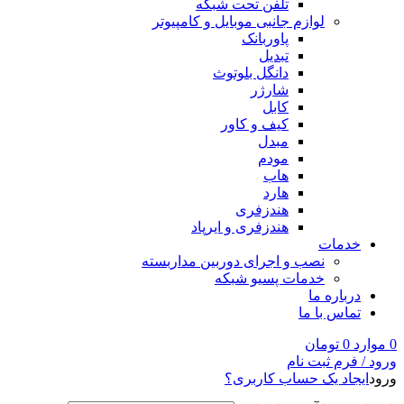
تلفن تحت شبکه
لوازم جانبی موبایل و کامپیوتر
پاوربانک
تبدیل
دانگل بلوتوث
شارژر
کابل
کیف و کاور
مبدل
مودم
هاب
هارد
هندزفری
هندزفری و ایرپاد
خدمات
نصب و اجرای دوربین مداربسته
خدمات پسیو شبکه
درباره ما
تماس با ما
0
موارد
0
تومان
ورود / فرم ثبت نام
ورود
ایجاد یک حساب کاربری؟