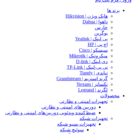
برند ها
هایک ویژن | Hikvision
داهوا | Dahua
حارس
یوگرین
یی لینک | Yealink
اچ پی | HP
سیسکو | Cisco
میکروتیک | Mikrotik
دی-لینک | D-link
تی پی-لینک | TP-Link
تیاندی | Tiandy
گرند استریم | Grandstream
نکسانز | Nexans
لگرند | Legrand
محصولات
تجهیزات امنیتی و نظارتی
دوربین های امنیتی و نظارتی
ضبط‌کننده ویدئویی دوربین‌های امنیتی و نظارتی
تجهیزات شبکه
تجهیزات پسیو شبکه
سوئیچ‌ شبکه