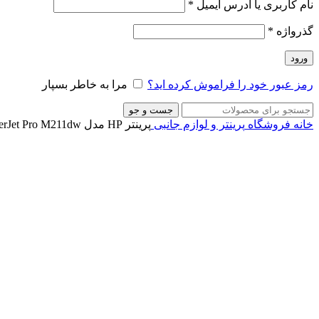
نام کاربری یا آدرس ایمیل
*
گذرواژه
*
ورود
رمز عبور خود را فراموش کرده اید؟
مرا به خاطر بسپار
جست و جو
خانه
فروشگاه
پرینتر و لوازم جانبی
پرینتر HP مدل HP LaserJet Pro M211dw
ناموجود