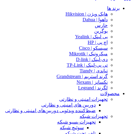
برند ها
هایک ویژن | Hikvision
داهوا | Dahua
حارس
یوگرین
یی لینک | Yealink
اچ پی | HP
سیسکو | Cisco
میکروتیک | Mikrotik
دی-لینک | D-link
تی پی-لینک | TP-Link
تیاندی | Tiandy
گرند استریم | Grandstream
نکسانز | Nexans
لگرند | Legrand
محصولات
تجهیزات امنیتی و نظارتی
دوربین های امنیتی و نظارتی
ضبط‌کننده ویدئویی دوربین‌های امنیتی و نظارتی
تجهیزات شبکه
تجهیزات پسیو شبکه
سوئیچ‌ شبکه
تلفن تحت شبکه