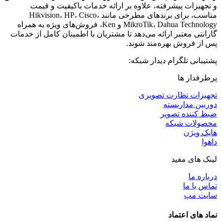
و تجهیزات پیشرفته، علاوه بر ارائه خدمات باکیفیت و قیمت
مناسب، برای برندهای مطرحی مانند Hikvision، HP، Cisco،
MikroTik، Dahua Technology و Ken، فروش‌های ویژه به همراه
گارانتی معتبر ارائه می‌دهد تا مشتریان با اطمینان کامل از خدمات
پس از فروش بهره‌مند شوند.
پشتیبانی تلگرام دیدار شبکه:
پرطرفدار ها
تجهیزات نظارت تصویری
دوربین مداربسته
ضبط کننده تصویر
محصولات شبکه
هایک ویژن
داهوا
لینک های مفید
درباره ما
تماس با ما
سایت مپ
نماد های اعتماد