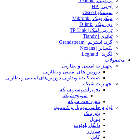
یی لینک | Yealink
اچ پی | HP
سیسکو | Cisco
میکروتیک | Mikrotik
دی-لینک | D-link
تی پی-لینک | TP-Link
تیاندی | Tiandy
گرند استریم | Grandstream
نکسانز | Nexans
لگرند | Legrand
محصولات
تجهیزات امنیتی و نظارتی
دوربین های امنیتی و نظارتی
ضبط‌کننده ویدئویی دوربین‌های امنیتی و نظارتی
تجهیزات شبکه
تجهیزات پسیو شبکه
سوئیچ‌ شبکه
تلفن تحت شبکه
لوازم جانبی موبایل و کامپیوتر
پاوربانک
تبدیل
دانگل بلوتوث
شارژر
کابل