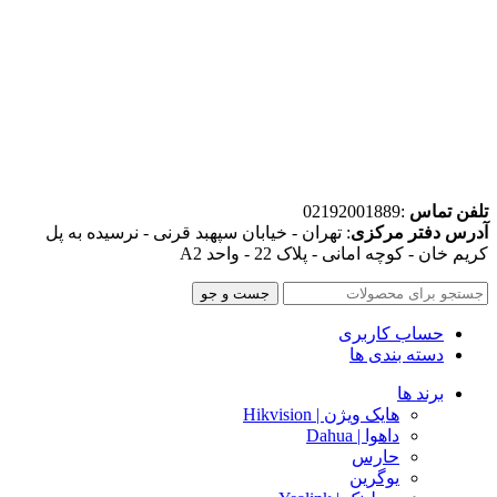
تلفن تماس
:02192001889
آدرس دفتر مرکزی
: تهران - خیابان سپهبد قرنی - نرسیده به پل
کریم خان - کوچه امانی - پلاک 22 - واحد A2
جست و جو
حساب کاربری
دسته بندی ها
برند ها
هایک ویژن | Hikvision
داهوا | Dahua
حارس
یوگرین