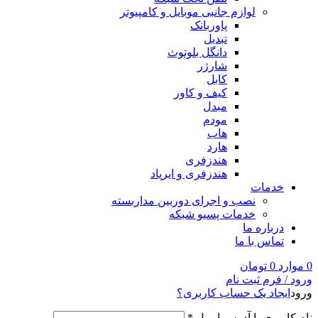
لوازم جانبی موبایل و کامپیوتر
پاوربانک
تبدیل
دانگل بلوتوث
شارژر
کابل
کیف و کاور
مبدل
مودم
هاب
هارد
هندزفری
هندزفری و ایرپاد
خدمات
نصب و اجرای دوربین مداربسته
خدمات پسیو شبکه
درباره ما
تماس با ما
0
موارد
0
تومان
ورود / فرم ثبت نام
ورود
ایجاد یک حساب کاربری؟
نام کاربری یا آدرس ایمیل
*