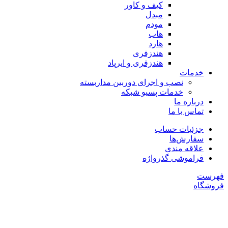
کیف و کاور
مبدل
مودم
هاب
هارد
هندزفری
هندزفری و ایرپاد
خدمات
نصب و اجرای دوربین مداربسته
خدمات پسیو شبکه
درباره ما
تماس با ما
جزئیات حساب
سفارش‌ها
علاقه مندی
فراموشی گذرواژه
فهرست
فروشگاه