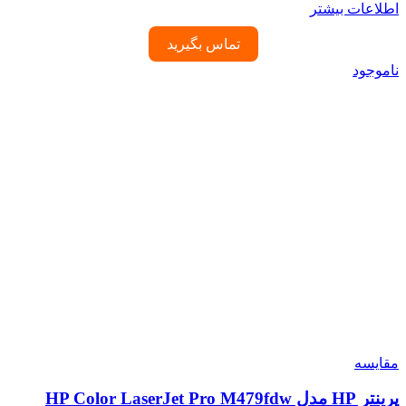
اطلاعات بیشتر
تماس بگیرید
ناموجود
مقایسه
پرینتر HP مدل HP Color LaserJet Pro M479fdw