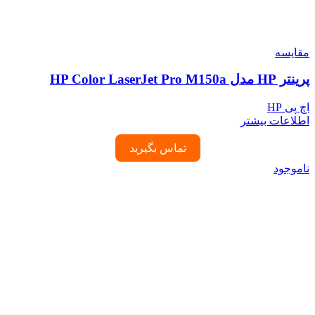
مقایسه
پرینتر HP مدل HP Color LaserJet Pro M150a
اچ پی HP
اطلاعات بیشتر
تماس بگیرید
ناموجود