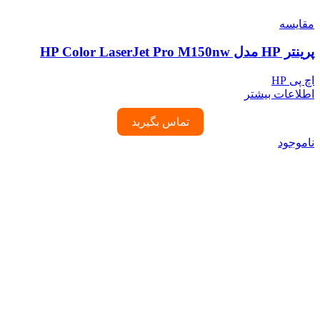
مقایسه
پرینتر HP مدل HP Color LaserJet Pro M150nw
اچ پی HP
اطلاعات بیشتر
تماس بگیرید
ناموجود