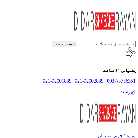
جست و جو
پشتیبانی 24 ساعته
021-92001889
|
021-92002889
|
0937-3736351
فهرست
ورود / فرم ثبت نام