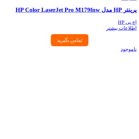
پرینتر HP مدل HP Color LaserJet Pro M179fnw
اچ پی HP
اطلاعات بیشتر
تماس بگیرید
ناموجود