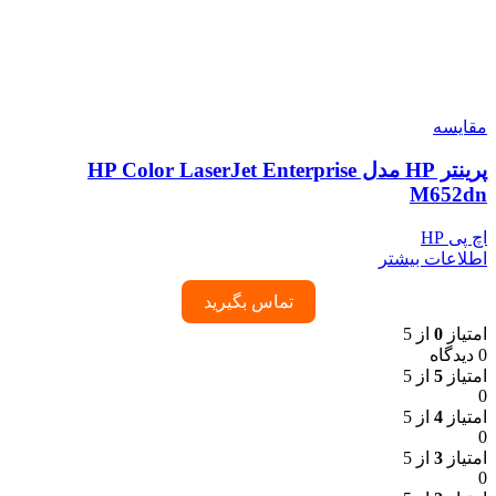
مقایسه
پرینتر HP مدل HP Color LaserJet Enterprise
M652dn
اچ پی HP
اطلاعات بیشتر
تماس بگیرید
امتیاز
0
از 5
0 دیدگاه
امتیاز
5
از 5
0
امتیاز
4
از 5
0
امتیاز
3
از 5
0