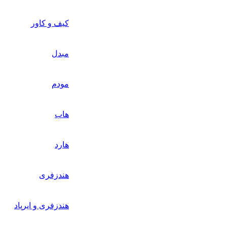
کیف و کاور
مبدل
مودم
هاب
هارد
هندزفری
هندزفری و ایرپاد