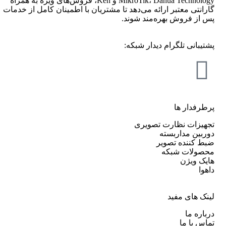
MikroTik، Dahua Technology و Ken، فروش‌های ویژه به همراه
گارانتی معتبر ارائه می‌دهد تا مشتریان با اطمینان کامل از خدمات
پس از فروش بهره‌مند شوند.
پشتیبانی تلگرام دیدار شبکه:
پرطرفدار ها
تجهیزات نظارت تصویری
دوربین مداربسته
ضبط کننده تصویر
محصولات شبکه
هایک ویژن
داهوا
لینک های مفید
درباره ما
تماس با ما