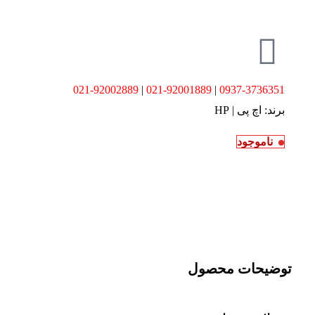
021-92002889
|
021-92001889
|
0937-3736351
برند:
اچ پی | HP
ناموجود
توضیحات محصول