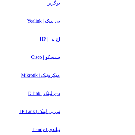
یوگرین
یی لینک | Yealink
اچ پی | HP
سیسکو | Cisco
میکروتیک | Mikrotik
دی-لینک | D-link
تی پی-لینک | TP-Link
تیاندی | Tiandy