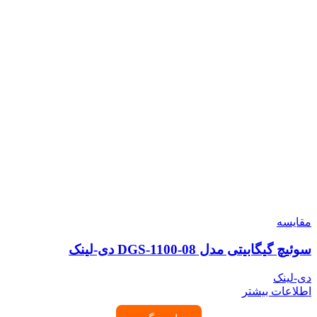
مقایسه
سوئیچ گیگابیتی مدل DGS-1100-08 دی-لینک
دی-لینک
اطلاعات بیشتر