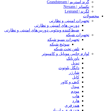
گرند استریم | Grandstream
نکسانز | Nexans
لگرند | Legrand
محصولات
تجهیزات امنیتی و نظارتی
دوربین های امنیتی و نظارتی
ضبط‌کننده ویدئویی دوربین‌های امنیتی و نظارتی
تجهیزات شبکه
تجهیزات پسیو شبکه
سوئیچ‌ شبکه
تلفن تحت شبکه
لوازم جانبی موبایل و کامپیوتر
پاوربانک
تبدیل
دانگل بلوتوث
شارژر
کابل
کیف و کاور
مبدل
مودم
هاب
هارد
هندزفری
هندزفری و ایرپاد