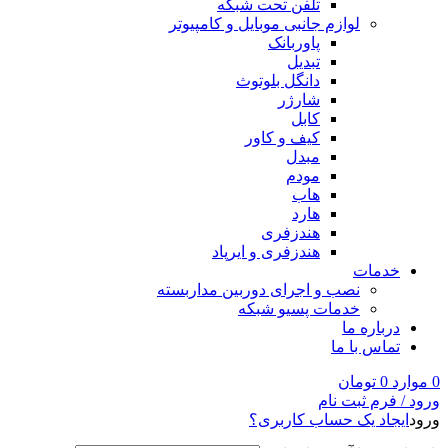
تلفن تحت شبکه
لوازم جانبی موبایل و کامپیوتر
پاوربانک
تبدیل
دانگل بلوتوث
شارژر
کابل
کیف و کاور
مبدل
مودم
هاب
هارد
هندزفری
هندزفری و ایرپاد
خدمات
نصب و اجرای دوربین مداربسته
خدمات پسیو شبکه
درباره ما
تماس با ما
0
موارد
0
تومان
ورود / فرم ثبت نام
ورود
ایجاد یک حساب کاربری؟