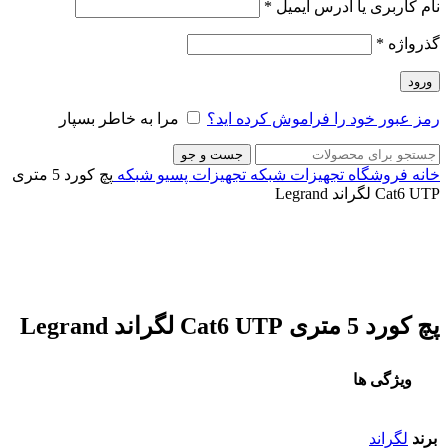
نام کاربری یا آدرس ایمیل
*
گذرواژه
*
ورود
رمز عبور خود را فراموش کرده اید؟
مرا به خاطر بسپار
جست و جو
خانه
فروشگاه
تجهیزات شبکه
تجهیزات پسیو شبکه
پچ کورد 5 متری
Cat6 UTP لگراند Legrand
ناموجود
برای بزرگنمایی کلیک کنید
پچ کورد 5 متری Cat6 UTP لگراند Legrand
ویژگی ها
برند
لگراند