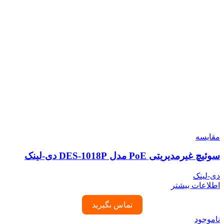
مقایسه
سوئیچ غیرمدیریتی PoE مدل DES-1018P دی-لینک
دی-لینک
اطلاعات بیشتر
تماس بگیرید
ناموجود