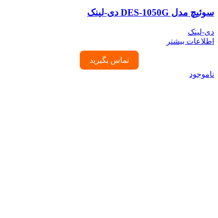
سوئیچ مدل DES-1050G دی-لینک
دی-لینک
اطلاعات بیشتر
تماس بگیرید
ناموجود