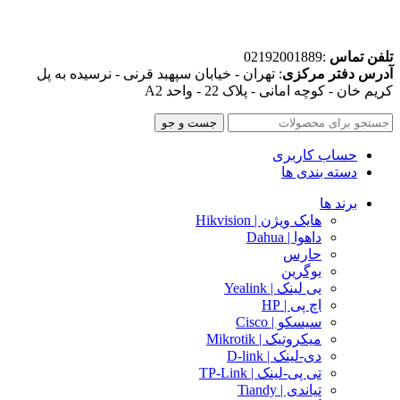
تلفن تماس
:02192001889
آدرس دفتر مرکزی
: تهران - خیابان سپهبد قرنی - نرسیده به پل
کریم خان - کوچه امانی - پلاک 22 - واحد A2
جست و جو
حساب کاربری
دسته بندی ها
برند ها
هایک ویژن | Hikvision
داهوا | Dahua
حارس
یوگرین
یی لینک | Yealink
اچ پی | HP
سیسکو | Cisco
میکروتیک | Mikrotik
دی-لینک | D-link
تی پی-لینک | TP-Link
تیاندی | Tiandy