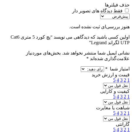
حذف فیلترها
فقط دیدگاه های تصویر دار
هنوز بررسی‌ای ثبت نشده است.
اولین کسی باشید که دیدگاهی می نویسد “پچ کورد 5 متری Cat6
UTP لگراند Legrand”
نشانی ایمیل شما منتشر نخواهد شد.
بخش‌های موردنیاز
علامت‌گذاری شده‌اند
*
امتیاز شما
*
قیمت و ارزش خرید
5
4
3
2
1
کیفیت و کارایی
5
4
3
2
1
شباهت یا مغایرت
5
4
3
2
1
گارانتی
5
4
3
2
1