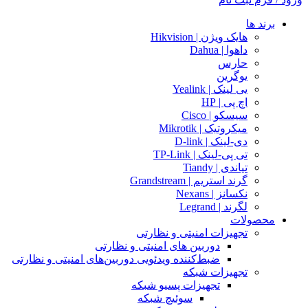
برند ها
هایک ویژن | Hikvision
داهوا | Dahua
حارس
یوگرین
یی لینک | Yealink
اچ پی | HP
سیسکو | Cisco
میکروتیک | Mikrotik
دی-لینک | D-link
تی پی-لینک | TP-Link
تیاندی | Tiandy
گرند استریم | Grandstream
نکسانز | Nexans
لگرند | Legrand
محصولات
تجهیزات امنیتی و نظارتی
دوربین های امنیتی و نظارتی
ضبط‌کننده ویدئویی دوربین‌های امنیتی و نظارتی
تجهیزات شبکه
تجهیزات پسیو شبکه
سوئیچ‌ شبکه