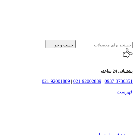
جست و جو
پشتیبانی 24 ساعته
021-92001889
|
021-92002889
|
0937-3736351
فهرست
ورود / فرم ثبت نام