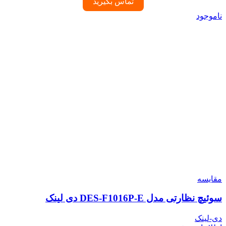
تماس بگیرید
ناموجود
مقایسه
سوئیچ نظارتی مدل DES-F1016P-E دی لینک
دی-لینک