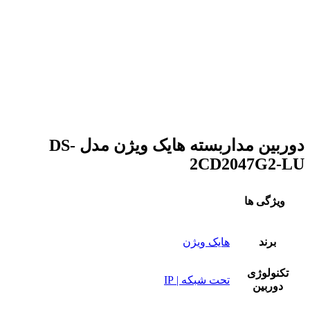
دوربین مداربسته هایک ویژن مدل DS-
2CD2047G2-LU
ویژگی ها
برند
هایک ویژن
تکنولوژی
تحت شبکه | IP
دوربین