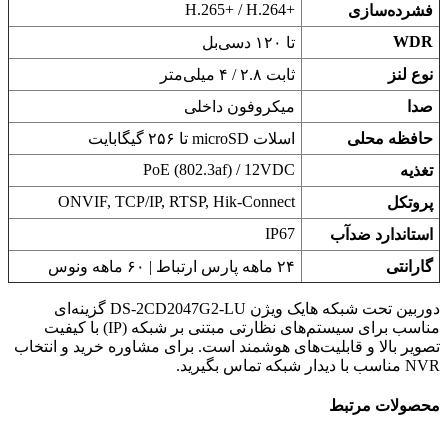
H.265+‎ / H.264+‎
فشرده‌سازی
WDR
تا ۱۲۰ دسی‌بل
نوع لنز
ثابت ۲.۸ / ۴ میلی‌متر
صدا
میکروفون داخلی
حافظه محلی
اسلات microSD تا ۲۵۶ گیگابایت
PoE (802.3af) / 12VDC
تغذیه
ONVIF, TCP/IP, RTSP, Hik-Connect
پروتکل
IP67
استاندارد ضدآب
گارانتی
۲۴ ماهه پارس ارتباط | ۶۰ ماهه ونوس
دوربین تحت شبکه هایک ویژن DS-2CD2047G2-LU گزینه‌ای
مناسب برای سیستم‌های نظارتی مبتنی بر شبکه (IP) با کیفیت
تصویر بالا و قابلیت‌های هوشمند است. برای مشاوره خرید و انتخاب
NVR مناسب با دیدار شبکه تماس بگیرید.
محصولات مرتبط