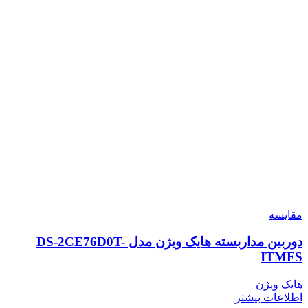
مقایسه
دوربین مداربسته هایک ویژن مدل DS-2CE76D0T-
ITMFS
هایک ویژن
اطلاعات بیشتر