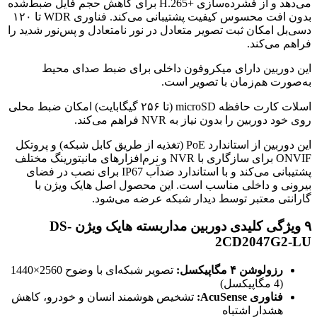
می‌دهد و از فشرده‌سازی H.265+‎ برای کاهش حجم فایل ضبط‌شده
بدون افت محسوس کیفیت پشتیبانی می‌کند. فناوری WDR تا ۱۲۰
دسی‌بل امکان ثبت تصویر متعادل در نور نامتعادل و پس‌نور شدید را
فراهم می‌کند.
این دوربین دارای میکروفون داخلی برای ضبط صدای محیط
به‌صورت هم‌زمان با تصویر است.
اسلات کارت حافظه microSD (تا ۲۵۶ گیگابایت) امکان ضبط محلی
روی خود دوربین را بدون نیاز به NVR فراهم می‌کند.
این دوربین از استاندارد PoE (تغذیه از طریق کابل شبکه) و پروتکل
ONVIF برای سازگاری با NVR و نرم‌افزارهای مانیتورینگ مختلف
پشتیبانی می‌کند و با استاندارد ضدآب IP67 برای نصب در فضای
بیرونی و داخلی مناسب است. این محصول اصل هایک ویژن با
گارانتی معتبر توسط دیدار شبکه عرضه می‌شود.
۹ ویژگی کلیدی دوربین مداربسته هایک ویژن DS-
2CD2047G2-LU
رزولوشن ۴ مگاپیکسل:
تصویر شبکه‌ای با وضوح 2560×1440
(4 مگاپیکسل)
فناوری AcuSense:
تشخیص هوشمند انسان و خودرو، کاهش
هشدار اشتباه