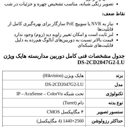
تصویر رنگی شبانه، مناسب تشخیص چهره و جزئیات در شب
نقاط ضعف:
نیاز به NVR یا سوییچ PoE سازگار برای بهره‌گیری کامل از
قابلیت‌ها
لنز ثابت است و امکان تغییر زاویه دید (زوم) وجود ندارد
قیمت بالاتر نسبت به دوربین‌های آنالوگ هم‌رده به دلیل
قابلیت‌های شبکه‌ای
جدول مشخصات فنی کامل دوربین مداربسته هایک ویژن
DS-2CD2047G2-LU
برند
هایک ویژن (Hikvision)
DS-2CD2047G2-LU
مدل
تکنولوژی
تحت شبکه IP – AcuSense – ColorVu
نوع بدنه
دام (Turret)
سنسور تصویر
۴ مگاپیکسل CMOS
حداکثر رزولوشن
2560×1440 (4 مگاپیکسل)