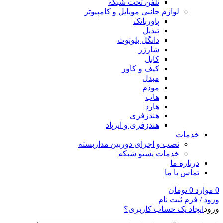
تلفن تحت شبکه
لوازم جانبی موبایل و کامپیوتر
پاوربانک
تبدیل
دانگل بلوتوث
شارژر
کابل
کیف و کاور
مبدل
مودم
هاب
هارد
هندزفری
هندزفری و ایرپاد
خدمات
نصب و اجرای دوربین مداربسته
خدمات پسیو شبکه
درباره ما
تماس با ما
0
موارد
0
تومان
ورود / فرم ثبت نام
ورود
ایجاد یک حساب کاربری؟