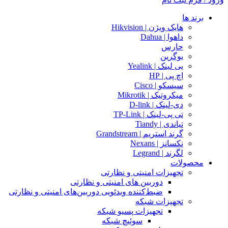
برند ها
هایک ویژن | Hikvision
داهوا | Dahua
حارس
یوگرین
یی لینک | Yealink
اچ پی | HP
سیسکو | Cisco
میکروتیک | Mikrotik
دی-لینک | D-link
تی پی-لینک | TP-Link
تیاندی | Tiandy
گرند استریم | Grandstream
نکسانز | Nexans
لگرند | Legrand
محصولات
تجهیزات امنیتی و نظارتی
دوربین های امنیتی و نظارتی
ضبط‌کننده ویدئویی دوربین‌های امنیتی و نظارتی
تجهیزات شبکه
تجهیزات پسیو شبکه
سوئیچ‌ شبکه