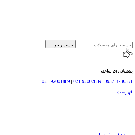
جست و جو
پشتیبانی 24 ساعته
021-92001889
|
021-92002889
|
0937-3736351
فهرست
ورود / فرم ثبت نام