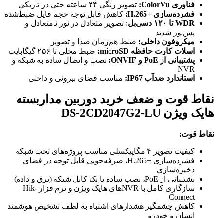
فناوری ColorVu:
تصویر رنگی ۲۴ ساعته حتی در تاریکی
فشرده‌سازی H.265+‎:
کاهش قابل توجه حجم فایل ضبط‌شده
WDR تا ۱۲۰ دسی‌بل:
تصویر متعادل در نور نامتعادل و
پس‌نور شدید
میکروفون داخلی:
ضبط هم‌زمان صدا و تصویر
اسلات کارت حافظه microSD:
ضبط محلی تا ۲۵۶ گیگابایت
پشتیبانی از PoE و ONVIF:
نصب و اتصال ساده به شبکه و
NVR
استاندارد ضدآب IP67:
مناسب فضای بیرونی و داخلی
نقاط قوت و ضعف خرید دوربین مداربسته
هایک ویژن DS-2CD2047G2-LU
نقاط قوت:
کیفیت تصویر ۴ مگاپیکسلی مناسب پروژه‌های تحت شبکه
فشرده‌سازی H.265+‎، صرفه‌جویی قابل توجه در فضای
ذخیره‌سازی
پشتیبانی از PoE، نصب ساده با یک کابل شبکه (برق و داده)
سازگاری کامل با NVRهای هایک ویژن و نرم‌افزار Hik-
Connect
کاهش چشمگیر هشدارهای اشتباه به لطف تشخیص هوشمند
انسان و خودرو