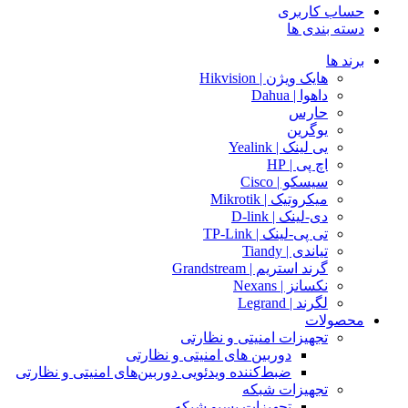
حساب کاربری
دسته بندی ها
برند ها
هایک ویژن | Hikvision
داهوا | Dahua
حارس
یوگرین
یی لینک | Yealink
اچ پی | HP
سیسکو | Cisco
میکروتیک | Mikrotik
دی-لینک | D-link
تی پی-لینک | TP-Link
تیاندی | Tiandy
گرند استریم | Grandstream
نکسانز | Nexans
لگرند | Legrand
محصولات
تجهیزات امنیتی و نظارتی
دوربین های امنیتی و نظارتی
ضبط‌کننده ویدئویی دوربین‌های امنیتی و نظارتی
تجهیزات شبکه
تجهیزات پسیو شبکه