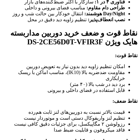
فناوری ۴ در ۱:
سازگار با اکثر ضبط‌کننده‌های بازار
طراحی دام مقاوم:
مناسب فضای بیرونی و داخلی
Day/Night هوشمند:
انتقال خودکار بین حالت شب و روز
نصب انعطاف‌پذیر:
تنظیم زاویه دید دقیق در محل
نقاط قوت و ضعف خرید دوربین مداربسته
هایک ویژن DS-2CE56D0T-VFIR3F
نقاط قوت:
امکان تنظیم زاویه دید بدون نیاز به تعویض دوربین
مقاومت ضدضربه بالا (IK10)، مناسب اماکن با ریسک
خرابکاری
برد دید در شب بالا (۴۰ متر)
قابل استفاده در فضای داخلی و بیرونی
نقاط ضعف:
قیمت بالاتر نسبت به دوربین‌های لنز ثابت هم‌رده
تنظیم لنز واریفوکال دستی است و موتوردار نیست
رزولوشن ۲ مگاپیکسل، برای جزئیات دقیق کافی نیست
فاقد میکروفون و قابلیت ضبط صدا