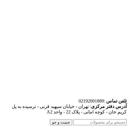
تلفن تماس
:02192001889
آدرس دفتر مرکزی
: تهران - خیابان سپهبد قرنی - نرسیده به پل
کریم خان - کوچه امانی - پلاک 22 - واحد A2
جست و جو