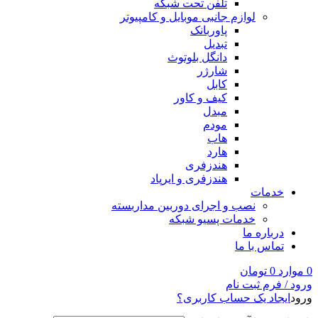
تلفن تحت شبکه
لوازم جانبی موبایل و کامپیوتر
پاوربانک
تبدیل
دانگل بلوتوث
شارژر
کابل
کیف و کاور
مبدل
مودم
هاب
هارد
هندزفری
هندزفری و ایرپاد
خدمات
نصب و اجرای دوربین مداربسته
خدمات پسیو شبکه
درباره ما
تماس با ما
0
موارد
0
تومان
ورود / فرم ثبت نام
ورود
ایجاد یک حساب کاربری؟