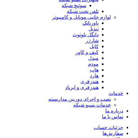
سوئیچ‌ شبکه
تلفن تحت شبکه
لوازم جانبی موبایل و کامپیوتر
پاوربانک
تبدیل
دانگل بلوتوث
شارژر
کابل
کیف و کاور
مبدل
مودم
هاب
هارد
هندزفری
هندزفری و ایرپاد
خدمات
نصب و اجرای دوربین مداربسته
خدمات پسیو شبکه
درباره ما
تماس با ما
جزئیات حساب
سفارش‌ها