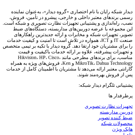
دیدار شبکه رایان با نام اختصاری «گروه دیدار»، به‌عنوان نماینده
رسمی برندهای معتبر داخلی و خارجی، پیشرو در تأمین، فروش،
نصب، راه‌اندازی و پشتیبانی تجهیزات نظارت تصویری و شبکه است.
این مجموعه با عرضه دوربین‌های مداربسته، دستگاه‌های ضبط
تصویر، تجهیزات شبکه و مخابرات و ارائه جدیدترین راهکارهای
صنعت IT و ICT، همواره در تلاش است تا امنیت و کیفیت خدمات
را برای مشتریان خود ارتقا دهد. گروه دیدار با تکیه بر تیمی متخصص
و تجهیزات پیشرفته، علاوه بر ارائه خدمات باکیفیت و قیمت
مناسب، برای برندهای مطرحی مانند Hikvision، HP، Cisco،
MikroTik، Dahua Technology و Ken، فروش‌های ویژه به همراه
گارانتی معتبر ارائه می‌دهد تا مشتریان با اطمینان کامل از خدمات
پس از فروش بهره‌مند شوند.
پشتیبانی تلگرام دیدار شبکه:
پرطرفدار ها
تجهیزات نظارت تصویری
دوربین مداربسته
ضبط کننده تصویر
محصولات شبکه
هایک ویژن
داهوا