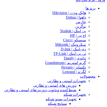
برند ها
هایک ویژن | Hikvision
داهوا | Dahua
حارس
یوگرین
یی لینک | Yealink
اچ پی | HP
سیسکو | Cisco
میکروتیک | Mikrotik
دی-لینک | D-link
تی پی-لینک | TP-Link
تیاندی | Tiandy
گرند استریم | Grandstream
نکسانز | Nexans
لگرند | Legrand
محصولات
تجهیزات امنیتی و نظارتی
دوربین های امنیتی و نظارتی
ضبط‌کننده ویدئویی دوربین‌های امنیتی و نظارتی
تجهیزات شبکه
تجهیزات پسیو شبکه
سوئیچ‌ شبکه