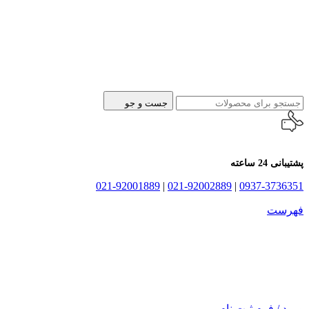
جست و جو
پشتیبانی 24 ساعته
021-92001889
|
021-92002889
|
0937-3736351
فهرست
ورود / فرم ثبت نام