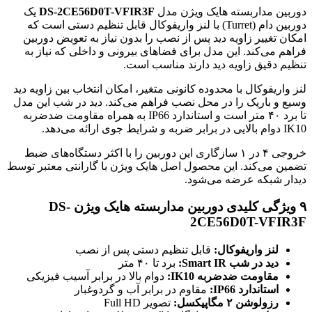
دوربین مداربسته هایک ویژن مدل
DS-2CE56D0T-VFIR3F
یک
دوربین دام (Turret) با لنز واریفوکال قابل تنظیم دستی است که
امکان تغییر زاویه دید پس از نصب را بدون نیاز به تعویض دوربین
فراهم می‌کند. این مدل برای فضاهای بیرونی و داخلی که نیاز به
تنظیم دقیق زاویه دید دارند مناسب است.
لنز واریفوکال با محدوده کانونی متغیر، امکان انتخاب بین زاویه دید
وسیع و باریک را در محل نصب فراهم می‌کند. دید در شب این مدل
تا برد ۴۰ متر است و استاندارد IP66 به همراه مقاومت ضدضربه
IK10 دوام بالایی در برابر ضربه و شرایط جوی ارائه می‌دهد.
خروجی ۴ در ۱ سازگاری این دوربین را با اکثر دستگاه‌های ضبط
تضمین می‌کند. این محصول اصل هایک ویژن با گارانتی معتبر توسط
دیدار شبکه عرضه می‌شود.
۹ ویژگی کلیدی دوربین مداربسته هایک ویژن DS-
2CE56D0T-VFIR3F
لنز واریفوکال:
قابل تنظیم دستی پس از نصب
دید در شب Smart IR:
برد تا ۴۰ متر
مقاومت ضدضربه IK10:
دوام بالا در برابر آسیب فیزیکی
استاندارد IP66:
مقاوم در برابر آب و گردوغبار
رزولوشن ۲ مگاپیکسل:
تصویر Full HD