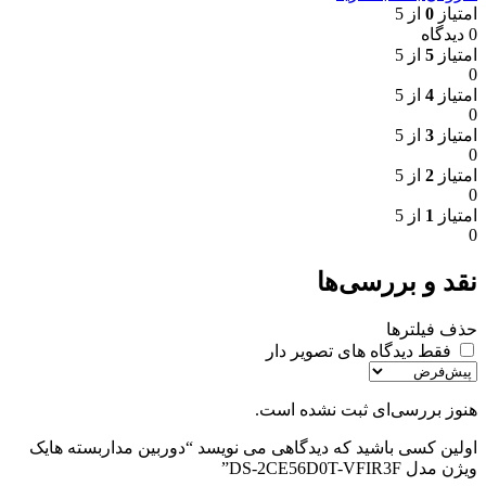
امتیاز
0
از 5
0 دیدگاه
امتیاز
5
از 5
0
امتیاز
4
از 5
0
امتیاز
3
از 5
0
امتیاز
2
از 5
0
امتیاز
1
از 5
0
نقد و بررسی‌ها
حذف فیلترها
فقط دیدگاه های تصویر دار
هنوز بررسی‌ای ثبت نشده است.
اولین کسی باشید که دیدگاهی می نویسد “دوربین مداربسته هایک
ویژن مدل DS-2CE56D0T-VFIR3F”