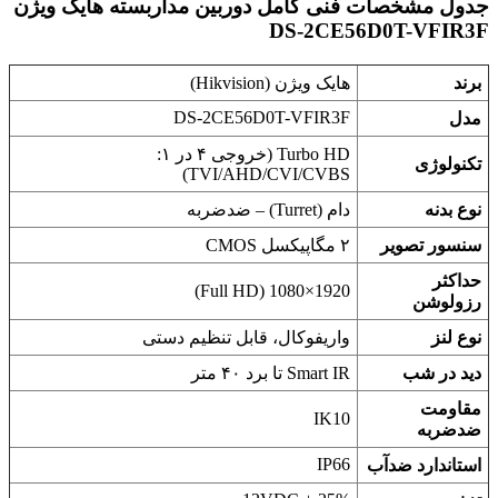
جدول مشخصات فنی کامل دوربین مداربسته هایک ویژن
DS-2CE56D0T-VFIR3F
برند
هایک ویژن (Hikvision)
DS-2CE56D0T-VFIR3F
مدل
Turbo HD (خروجی ۴ در ۱:
تکنولوژی
TVI/AHD/CVI/CVBS)
نوع بدنه
دام (Turret) – ضدضربه
سنسور تصویر
۲ مگاپیکسل CMOS
حداکثر
1920×1080 (Full HD)
رزولوشن
نوع لنز
واریفوکال، قابل تنظیم دستی
دید در شب
Smart IR تا برد ۴۰ متر
مقاومت
IK10
ضدضربه
IP66
استاندارد ضدآب