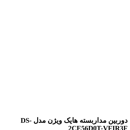
برای بزرگنمایی کلیک کنید
دوربین مداربسته هایک ویژن مدل DS-
2CE56D0T-VFIR3F