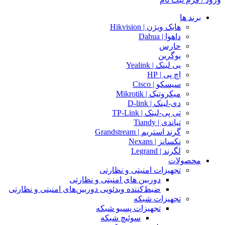
برند ها
هایک ویژن | Hikvision
داهوا | Dahua
حارس
یوگرین
یی لینک | Yealink
اچ پی | HP
سیسکو | Cisco
میکروتیک | Mikrotik
دی-لینک | D-link
تی پی-لینک | TP-Link
تیاندی | Tiandy
گرند استریم | Grandstream
نکسانز | Nexans
لگرند | Legrand
محصولات
تجهیزات امنیتی و نظارتی
دوربین های امنیتی و نظارتی
ضبط‌کننده ویدئویی دوربین‌های امنیتی و نظارتی
تجهیزات شبکه
تجهیزات پسیو شبکه
سوئیچ‌ شبکه