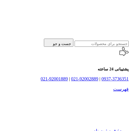
جست و جو
پشتیبانی 24 ساعته
021-92001889
|
021-92002889
|
0937-3736351
فهرست
ورود / فرم ثبت نام