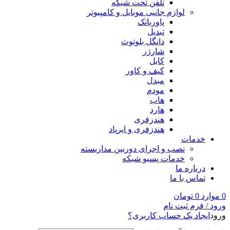
تلفن تحت شبکه
لوازم جانبی موبایل و کامپیوتر
پاوربانک
تبدیل
دانگل بلوتوث
شارژر
کابل
کیف و کاور
مبدل
مودم
هاب
هارد
هندزفری
هندزفری و ایرپاد
خدمات
نصب و اجرای دوربین مداربسته
خدمات پسیو شبکه
درباره ما
تماس با ما
0
موارد
0
تومان
ورود / فرم ثبت نام
ورود
ایجاد یک حساب کاربری؟