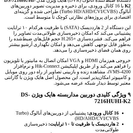
دستگاه ضبط‌کننده آنالوگ (DVR) هایک ویژن مدل
DS-7216HUHI-
K2
با 16 کانال ورودی، برای ذخیره و مدیریت تصویر دوربین‌های
آنالوگ (Turbo HD/AHD/CVI/CVBS) طراحی شده و گزینه‌ای
اقتصادی برای پروژه‌های نظارتی کوچک تا متوسط است.
این دستگاه از 2 هارددیسک (SATA) با ظرفیت هرکدام ۱۰ ترابایت
پشتیبانی می‌کند که امکان ذخیره‌سازی طولانی‌مدت تصاویر را
فراهم می‌کند. فشرده‌سازی H.265+‎ حجم فایل‌های ضبط‌شده را
به‌طور قابل توجهی کاهش می‌دهد و امکان نگهداری آرشیو بیشتر
روی همان فضای ذخیره‌سازی را می‌دهد.
خروجی هم‌زمان HDMI و VGA امکان اتصال به مانیتور یا تلویزیون
را فراهم می‌کند و از طریق اپلیکیشن Hik-Connect و نرم‌افزار
iVMS-4200، مشاهده زنده و بازبینی تصاویر از راه دور روی موبایل
و کامپیوتر امکان‌پذیر است. این محصول اصل هایک ویژن با گارانتی
معتبر توسط دیدار شبکه عرضه می‌شود.
۹ ویژگی کلیدی دوربین مداربسته هایک ویژن DS-
7216HUHI-K2
16 کانال ورودی:
پشتیبانی از دوربین‌های آنالوگ (Turbo
HD/AHD/CVI/CVBS)
2 هارددیسک با ظرفیت تا ۱۰ ترابایت:
ذخیره‌سازی
طولانی‌مدت