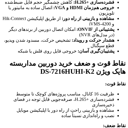
فشرده‌سازی H.265+‎:
کاهش چشمگیر حجم فایل ضبط‌شده
خروجی هم‌زمان HDMI و VGA:
اتصال ساده به مانیتور یا
تلویزیون
مشاهده و بازبینی از راه دور:
از طریق اپلیکیشن Hik-Connect
و iVMS-4200
پشتیبانی از ONVIF:
امکان اتصال دوربین از برندهای دیگر
(در مدل‌های NVR)
هشدار حرکت و رویداد:
تشخیص حرکت، مسدود شدن ویدیو،
قطع سیگنال
پشتیبان‌گیری آسان:
خروجی فایل روی فلش یا شبکه
نقاط قوت و ضعف خرید دوربین مداربسته
هایک ویژن DS-7216HUHI-K2
نقاط قوت:
ظرفیت 16 کانال، مناسب پروژه‌های کوچک تا متوسط
فشرده‌سازی H.265+‎، صرفه‌جویی قابل توجه در فضای
ذخیره‌سازی
مشاهده و بازبینی راحت از راه دور با اپلیکیشن موبایل
نصب و راه‌اندازی نسبتاً ساده
نقاط ضعف: