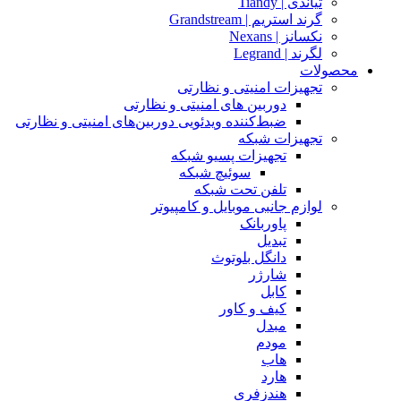
تیاندی | Tiandy
گرند استریم | Grandstream
نکسانز | Nexans
لگرند | Legrand
محصولات
تجهیزات امنیتی و نظارتی
دوربین های امنیتی و نظارتی
ضبط‌کننده ویدئویی دوربین‌های امنیتی و نظارتی
تجهیزات شبکه
تجهیزات پسیو شبکه
سوئیچ‌ شبکه
تلفن تحت شبکه
لوازم جانبی موبایل و کامپیوتر
پاوربانک
تبدیل
دانگل بلوتوث
شارژر
کابل
کیف و کاور
مبدل
مودم
هاب
هارد
هندزفری