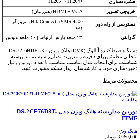
H.265+‎ / H.264+‎
فشرده‌سازی
خروجی تصویر
HDMI + VGA (هم‌زمان)
Hik-Connect، iVMS-4200، مرورگر
دسترسی از راه دور
وب
گارانتی
۲۴ ماهه پارس ارتباط | ۶۰ ماهه ونوس
دستگاه ضبط‌کننده آنالوگ (DVR) هایک ویژن DS-7216HUHI-K2
انتخابی مطمئن برای ذخیره و مدیریت تصاویر سیستم مداربسته
شماست. برای انتخاب مدل مناسب متناسب با تعداد دوربین و نیاز
ذخیره‌سازی خود، با کارشناسان دیدار شبکه مشورت کنید.
محصولات مرتبط
مقایسه
دوربین مداربسته هایک ویژن مدل DS-2CE76D3T-
ITMF
هایک ویژن
3,960,000
تومان