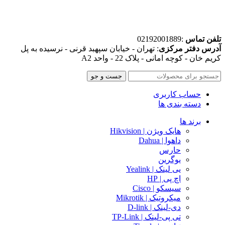
تلفن تماس
:02192001889
آدرس دفتر مرکزی
: تهران - خیابان سپهبد قرنی - نرسیده به پل
کریم خان - کوچه امانی - پلاک 22 - واحد A2
جست و جو
حساب کاربری
دسته بندی ها
برند ها
هایک ویژن | Hikvision
داهوا | Dahua
حارس
یوگرین
یی لینک | Yealink
اچ پی | HP
سیسکو | Cisco
میکروتیک | Mikrotik
دی-لینک | D-link
تی پی-لینک | TP-Link