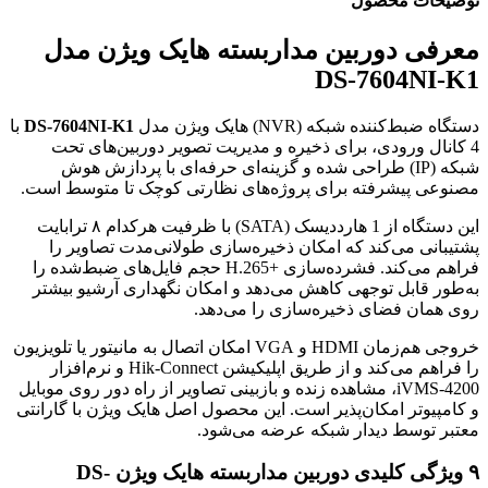
توضیحات محصول
معرفی دوربین مداربسته هایک ویژن مدل
DS-7604NI-K1
دستگاه ضبط‌کننده شبکه (NVR) هایک ویژن مدل
DS-7604NI-K1
با
4 کانال ورودی، برای ذخیره و مدیریت تصویر دوربین‌های تحت
شبکه (IP) طراحی شده و گزینه‌ای حرفه‌ای با پردازش هوش
مصنوعی پیشرفته برای پروژه‌های نظارتی کوچک تا متوسط است.
این دستگاه از 1 هارددیسک (SATA) با ظرفیت هرکدام ۸ ترابایت
پشتیبانی می‌کند که امکان ذخیره‌سازی طولانی‌مدت تصاویر را
فراهم می‌کند. فشرده‌سازی H.265+‎ حجم فایل‌های ضبط‌شده را
به‌طور قابل توجهی کاهش می‌دهد و امکان نگهداری آرشیو بیشتر
روی همان فضای ذخیره‌سازی را می‌دهد.
خروجی هم‌زمان HDMI و VGA امکان اتصال به مانیتور یا تلویزیون
را فراهم می‌کند و از طریق اپلیکیشن Hik-Connect و نرم‌افزار
iVMS-4200، مشاهده زنده و بازبینی تصاویر از راه دور روی موبایل
و کامپیوتر امکان‌پذیر است. این محصول اصل هایک ویژن با گارانتی
معتبر توسط دیدار شبکه عرضه می‌شود.
۹ ویژگی کلیدی دوربین مداربسته هایک ویژن DS-