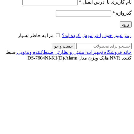
نام کاربری یا آدرس ایمیل
*
گذرواژه
*
ورود
رمز عبور خود را فراموش کرده اید؟
مرا به خاطر بسپار
جست و جو
خانه
فروشگاه
تجهیزات امنیتی و نظارتی
ضبط‌کننده ویدئویی
ضبط
کننده NVR هایک ویژن مدل DS-7604NI-K1(D)/Alarm