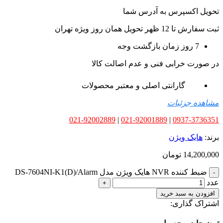
تحویل اکسپرس به آدرس شما
ثبت سفارش تا 12 ظهر تحویل همان روز ویژه تهران
7 روز زمان بازگشت وجه
در صورت خرابی فنی و عدم اصالت کالا
گارانتی اصلی و معتبر محصولات
مشاهده جزئیات
021-92002889
|
021-92001889
|
0937-3736351
برند:
هایک ویژن
14,200,000
تومان
ضبط کننده NVR هایک ویژن مدل DS-7604NI-K1(D)/Alarm
عدد
افزودن به سبد خرید
اشتراک گذاری: