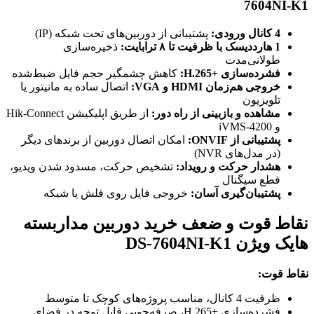
7604NI-K1
4 کانال ورودی:
پشتیبانی از دوربین‌های تحت شبکه (IP)
1 هارددیسک با ظرفیت تا ۸ ترابایت:
ذخیره‌سازی
طولانی‌مدت
فشرده‌سازی H.265+‎:
کاهش چشمگیر حجم فایل ضبط‌شده
خروجی هم‌زمان HDMI و VGA:
اتصال ساده به مانیتور یا
تلویزیون
مشاهده و بازبینی از راه دور:
از طریق اپلیکیشن Hik-Connect
و iVMS-4200
پشتیبانی از ONVIF:
امکان اتصال دوربین از برندهای دیگر
(در مدل‌های NVR)
هشدار حرکت و رویداد:
تشخیص حرکت، مسدود شدن ویدیو،
قطع سیگنال
پشتیبان‌گیری آسان:
خروجی فایل روی فلش یا شبکه
نقاط قوت و ضعف خرید دوربین مداربسته
هایک ویژن DS-7604NI-K1
نقاط قوت:
ظرفیت 4 کانال، مناسب پروژه‌های کوچک تا متوسط
فشرده‌سازی H.265+‎، صرفه‌جویی قابل توجه در فضای