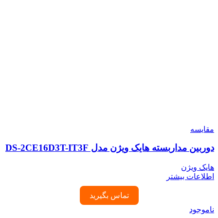
مقایسه
دوربین مداربسته هایک ویژن مدل DS-2CE16D3T-IT3F
هایک ویژن
اطلاعات بیشتر
تماس بگیرید
ناموجود