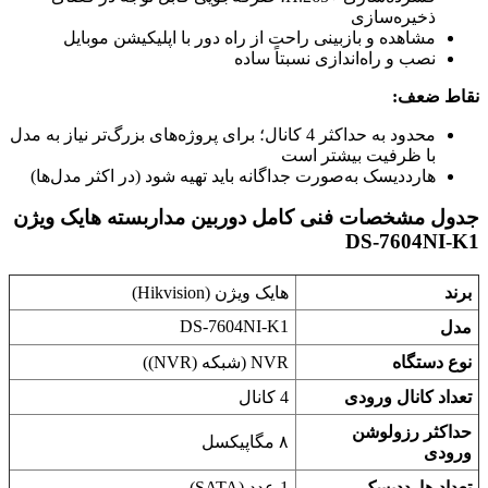
ذخیره‌سازی
مشاهده و بازبینی راحت از راه دور با اپلیکیشن موبایل
نصب و راه‌اندازی نسبتاً ساده
نقاط ضعف:
محدود به حداکثر 4 کانال؛ برای پروژه‌های بزرگ‌تر نیاز به مدل
با ظرفیت بیشتر است
هارددیسک به‌صورت جداگانه باید تهیه شود (در اکثر مدل‌ها)
جدول مشخصات فنی کامل دوربین مداربسته هایک ویژن
DS-7604NI-K1
برند
هایک ویژن (Hikvision)
DS-7604NI-K1
مدل
نوع دستگاه
NVR (شبکه (NVR))
تعداد کانال ورودی
4 کانال
حداکثر رزولوشن
۸ مگاپیکسل
ورودی
تعداد هارددیسک
1 عدد (SATA)