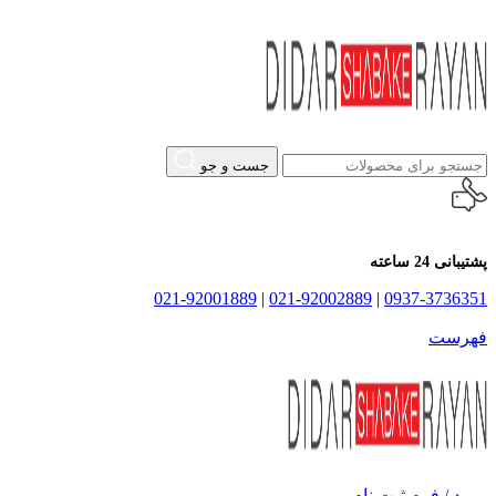
جست و جو
پشتیبانی 24 ساعته
021-92001889
|
021-92002889
|
0937-3736351
فهرست
ورود / فرم ثبت نام