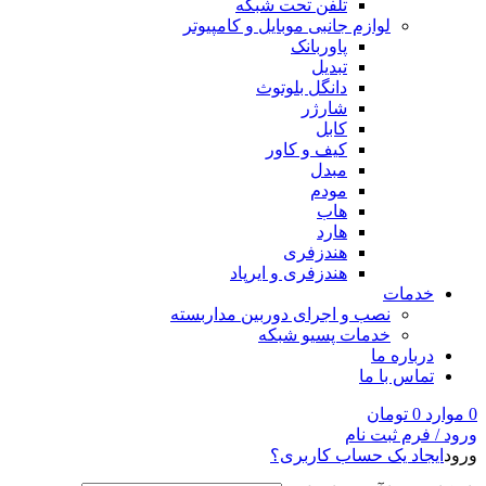
تلفن تحت شبکه
لوازم جانبی موبایل و کامپیوتر
پاوربانک
تبدیل
دانگل بلوتوث
شارژر
کابل
کیف و کاور
مبدل
مودم
هاب
هارد
هندزفری
هندزفری و ایرپاد
خدمات
نصب و اجرای دوربین مداربسته
خدمات پسیو شبکه
درباره ما
تماس با ما
0
موارد
0
تومان
ورود / فرم ثبت نام
ورود
ایجاد یک حساب کاربری؟