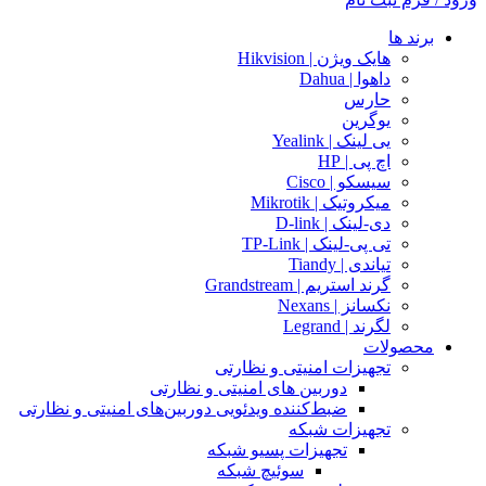
برند ها
هایک ویژن | Hikvision
داهوا | Dahua
حارس
یوگرین
یی لینک | Yealink
اچ پی | HP
سیسکو | Cisco
میکروتیک | Mikrotik
دی-لینک | D-link
تی پی-لینک | TP-Link
تیاندی | Tiandy
گرند استریم | Grandstream
نکسانز | Nexans
لگرند | Legrand
محصولات
تجهیزات امنیتی و نظارتی
دوربین های امنیتی و نظارتی
ضبط‌کننده ویدئویی دوربین‌های امنیتی و نظارتی
تجهیزات شبکه
تجهیزات پسیو شبکه
سوئیچ‌ شبکه