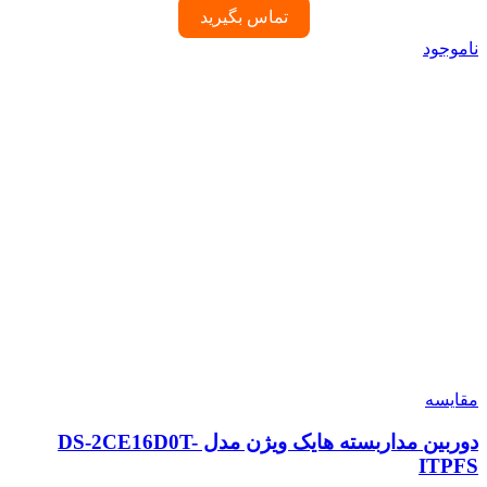
تماس بگیرید
ناموجود
مقایسه
دوربین مداربسته هایک ویژن مدل DS-2CE16D0T-
ITPFS