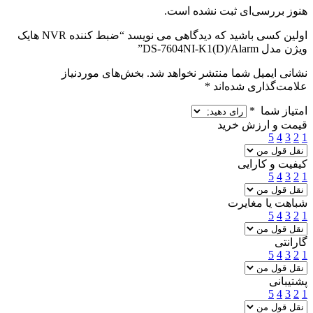
هنوز بررسی‌ای ثبت نشده است.
اولین کسی باشید که دیدگاهی می نویسد “ضبط کننده NVR هایک
ویژن مدل DS-7604NI-K1(D)/Alarm”
نشانی ایمیل شما منتشر نخواهد شد.
بخش‌های موردنیاز
علامت‌گذاری شده‌اند
*
امتیاز شما
*
قیمت و ارزش خرید
5
4
3
2
1
کیفیت و کارایی
5
4
3
2
1
شباهت یا مغایرت
5
4
3
2
1
گارانتی
5
4
3
2
1
پشتیبانی
5
4
3
2
1