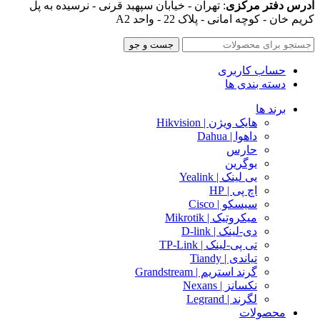
آدرس دفتر مرکزی
: تهران - خیابان سپهبد قرنی - نرسیده به پل
کریم خان - کوچه امانی - پلاک 22 - واحد A2
جست و جو
حساب کاربری
دسته بندی ها
برند ها
هایک ویژن | Hikvision
داهوا | Dahua
حارس
یوگرین
یی لینک | Yealink
اچ پی | HP
سیسکو | Cisco
میکروتیک | Mikrotik
دی-لینک | D-link
تی پی-لینک | TP-Link
تیاندی | Tiandy
گرند استریم | Grandstream
نکسانز | Nexans
لگرند | Legrand
محصولات