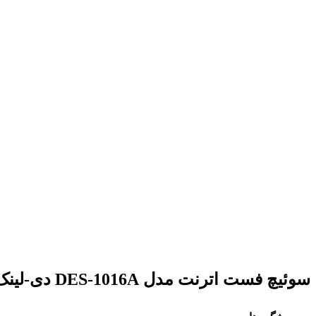
برای بزرگنمایی کلیک کنید
سوئیچ فست اترنت مدل DES-1016A دی-لینک