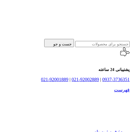
جست و جو
پشتیبانی 24 ساعته
021-92001889
|
021-92002889
|
0937-3736351
فهرست
ورود / فرم ثبت نام