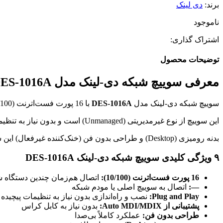
برند:
دی لینک
ناموجود
اشتراک گذاری:
توضیحات محصول
معرفی سوییچ شبکه دی-لینک مدل DES-1016A
سوییچ شبکه دی-لینک مدل
DES-1016A
با 16 پورت فست‌اترنت (10/100)، برای اتصال و مدیریت تجهیزات شبکه در پروژه‌های خانگی، اداری و نظارت تصویری طراحی شده است.
این سوییچ از نوع غیرمدیریتی (Unmanaged) است و بدون نیاز به تنظیمات پیچیده، به‌صورت Plug and Play قابل استفاده است.
بدنه رومیزی (Desktop) و طراحی بدون فن (خنک‌کننده غیرفعال) این سوییچ، عملکردی بی‌صدا و بادوام ارائه می‌دهد. این محصول اصل دی-لینک با گارانتی معتبر توسط دیدار شبکه عرضه می‌شود.
۹ ویژگی کلیدی سوییچ شبکه دی-لینک DES-1016A
16 پورت فست‌اترنت (10/100):
اتصال هم‌زمان چندین دستگاه 
—:
اتصال به سوییچ اصلی یا مودم شبکه
Plug and Play:
نصب و راه‌اندازی بدون نیاز به تنظیمات پیچیده
پشتیبانی از Auto MDI/MDIX:
بدون نیاز به کابل کراس
طراحی بدون فن:
عملکرد کاملاً بی‌صدا