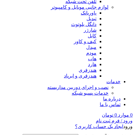
تلفن تحت شبکه
لوازم جانبی موبایل و کامپیوتر
پاوربانک
تبدیل
دانگل بلوتوث
شارژر
کابل
کیف و کاور
مبدل
مودم
هاب
هارد
هندزفری
هندزفری و ایرپاد
خدمات
نصب و اجرای دوربین مداربسته
خدمات پسیو شبکه
درباره ما
تماس با ما
0
موارد
0
تومان
ورود / فرم ثبت نام
ورود
ایجاد یک حساب کاربری؟