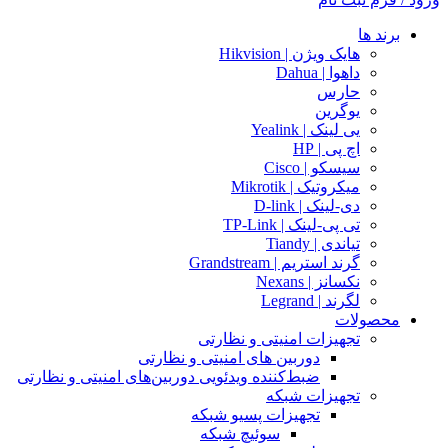
برند ها
هایک ویژن | Hikvision
داهوا | Dahua
حارس
یوگرین
یی لینک | Yealink
اچ پی | HP
سیسکو | Cisco
میکروتیک | Mikrotik
دی-لینک | D-link
تی پی-لینک | TP-Link
تیاندی | Tiandy
گرند استریم | Grandstream
نکسانز | Nexans
لگرند | Legrand
محصولات
تجهیزات امنیتی و نظارتی
دوربین های امنیتی و نظارتی
ضبط‌کننده ویدئویی دوربین‌های امنیتی و نظارتی
تجهیزات شبکه
تجهیزات پسیو شبکه
سوئیچ‌ شبکه