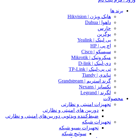
برند ها
هایک ویژن | Hikvision
داهوا | Dahua
حارس
یوگرین
یی لینک | Yealink
اچ پی | HP
سیسکو | Cisco
میکروتیک | Mikrotik
دی-لینک | D-link
تی پی-لینک | TP-Link
تیاندی | Tiandy
گرند استریم | Grandstream
نکسانز | Nexans
لگرند | Legrand
محصولات
تجهیزات امنیتی و نظارتی
دوربین های امنیتی و نظارتی
ضبط‌کننده ویدئویی دوربین‌های امنیتی و نظارتی
تجهیزات شبکه
تجهیزات پسیو شبکه
سوئیچ‌ شبکه