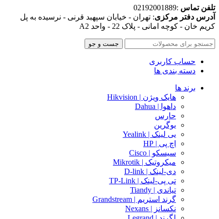
تلفن تماس
:02192001889
آدرس دفتر مرکزی
: تهران - خیابان سپهبد قرنی - نرسیده به پل
کریم خان - کوچه امانی - پلاک 22 - واحد A2
جست و جو
حساب کاربری
دسته بندی ها
برند ها
هایک ویژن | Hikvision
داهوا | Dahua
حارس
یوگرین
یی لینک | Yealink
اچ پی | HP
سیسکو | Cisco
میکروتیک | Mikrotik
دی-لینک | D-link
تی پی-لینک | TP-Link
تیاندی | Tiandy
گرند استریم | Grandstream
نکسانز | Nexans
لگرند | Legrand