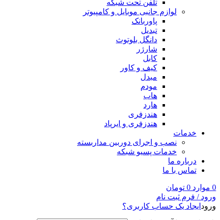
تلفن تحت شبکه
لوازم جانبی موبایل و کامپیوتر
پاوربانک
تبدیل
دانگل بلوتوث
شارژر
کابل
کیف و کاور
مبدل
مودم
هاب
هارد
هندزفری
هندزفری و ایرپاد
خدمات
نصب و اجرای دوربین مداربسته
خدمات پسیو شبکه
درباره ما
تماس با ما
0
موارد
0
تومان
ورود / فرم ثبت نام
ورود
ایجاد یک حساب کاربری؟