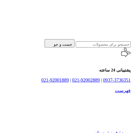
جست و جو
پشتیبانی 24 ساعته
021-92001889
|
021-92002889
|
0937-3736351
فهرست
ورود / فرم ثبت نام