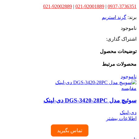
021-92002889
|
021-92001889
|
0937-3736351
برند:
گرند استریم
ناموجود
اشتراک گذاری:
توضیحات محصول
محصولات مرتبط
ناموجود
مقایسه
سوئیچ مدل DGS-3420-28PC دی-لینک
دی-لینک
اطلاعات بیشتر
تماس بگیرید