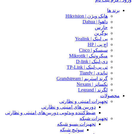
برند ها
هایک ویژن | Hikvision
داهوا | Dahua
حارس
یوگرین
یی لینک | Yealink
اچ پی | HP
سیسکو | Cisco
میکروتیک | Mikrotik
دی-لینک | D-link
تی پی-لینک | TP-Link
تیاندی | Tiandy
گرند استریم | Grandstream
نکسانز | Nexans
لگرند | Legrand
محصولات
تجهیزات امنیتی و نظارتی
دوربین های امنیتی و نظارتی
ضبط‌کننده ویدئویی دوربین‌های امنیتی و نظارتی
تجهیزات شبکه
تجهیزات پسیو شبکه
سوئیچ‌ شبکه