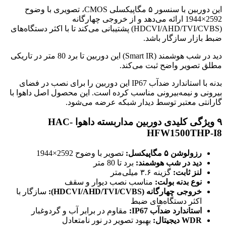
این دوربین با سنسور ۵ مگاپیکسلی CMOS، تصویری با وضوح
2592×1944 ارائه می‌دهد و از خروجی چهارگانه
(HDCVI/AHD/TVI/CVBS) پشتیبانی می‌کند تا با اکثر دستگاه‌های
ضبط بازار سازگار باشد.
دید در شب هوشمند (Smart IR) این دوربین تا برد 80 متر در تاریکی
مطلق تصویر واضح ثبت می‌کند.
بدنه با استاندارد ضدآب IP67 این دوربین را برای نصب در فضای
بیرونی و نیمه‌بیرونی مناسب کرده است. این محصول اصل داهوا با
گارانتی معتبر توسط دیدار شبکه عرضه می‌شود.
۹ ویژگی کلیدی دوربین مداربسته داهوا HAC-
HFW1500THP-I8
رزولوشن ۵ مگاپیکسل:
تصویر با وضوح 2592×1944
دید در شب هوشمند:
برد تا 80 متر
لنز ثابت:
گزینه ۳.۶ میلی‌متر
نوع بدنه بولت:
مناسب نصب دیوار و سقف
خروجی چهارگانه (HDCVI/AHD/TVI/CVBS):
سازگار با
اکثر دستگاه‌های ضبط
استاندارد ضدآب IP67:
مقاوم در برابر آب و گردوغبار
WDR دیجیتال:
بهبود تصویر در نور نامتعادل