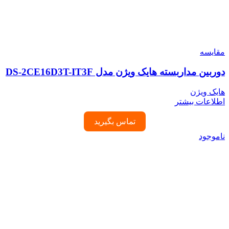
مقایسه
دوربین مداربسته هایک ویژن مدل DS-2CE16D3T-IT3F
هایک ویژن
اطلاعات بیشتر
تماس بگیرید
ناموجود