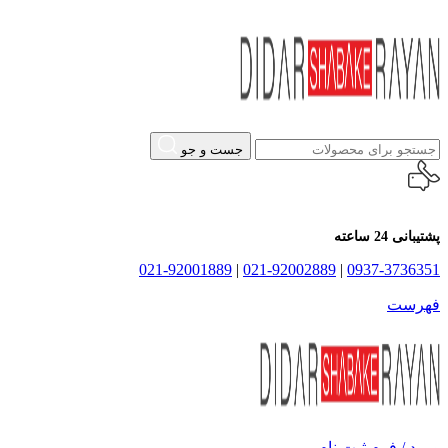
جست و جو
پشتیبانی 24 ساعته
021-92001889
|
021-92002889
|
0937-3736351
فهرست
ورود / فرم ثبت نام