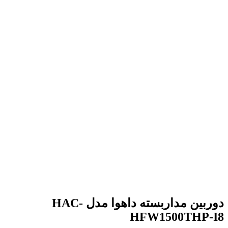
برای بزرگنمایی کلیک کنید
دوربین مداربسته داهوا مدل HAC-
HFW1500THP-I8