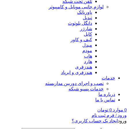
تلفن تحت شبکه
لوازم جانبی موبایل و کامپیوتر
پاوربانک
تبدیل
دانگل بلوتوث
شارژر
کابل
کیف و کاور
مبدل
مودم
هاب
هارد
هندزفری
هندزفری و ایرپاد
خدمات
نصب و اجرای دوربین مداربسته
خدمات پسیو شبکه
درباره ما
تماس با ما
0
موارد
0
تومان
ورود / فرم ثبت نام
ورود
ایجاد یک حساب کاربری؟