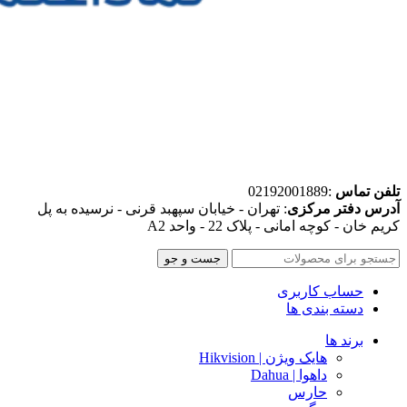
تلفن تماس
:02192001889
آدرس دفتر مرکزی
: تهران - خیابان سپهبد قرنی - نرسیده به پل
کریم خان - کوچه امانی - پلاک 22 - واحد A2
جست و جو
حساب کاربری
دسته بندی ها
برند ها
هایک ویژن | Hikvision
داهوا | Dahua
حارس