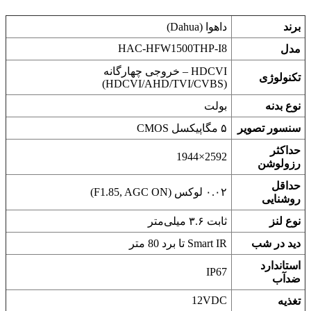
برند
داهوا (Dahua)
HAC-HFW1500THP-I8
مدل
HDCVI – خروجی چهارگانه
تکنولوژی
(HDCVI/AHD/TVI/CVBS)
نوع بدنه
بولت
سنسور تصویر
۵ مگاپیکسل CMOS
حداکثر
2592×1944
رزولوشن
حداقل
۰.۰۲ لوکس (F1.85, AGC ON)
روشنایی
نوع لنز
ثابت ۳.۶ میلی‌متر
دید در شب
Smart IR تا برد 80 متر
استاندارد
IP67
ضدآب
12VDC
تغذیه