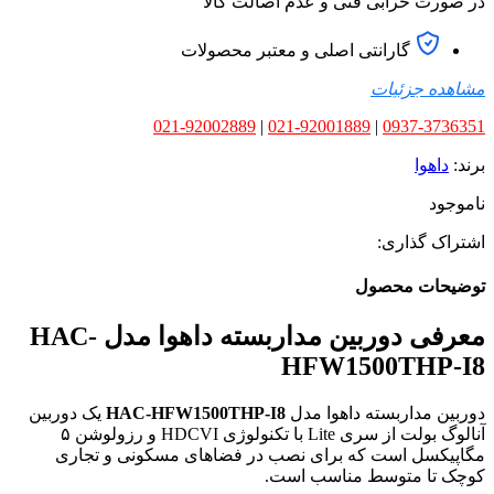
در صورت خرابی فنی و عدم اصالت کالا
گارانتی اصلی و معتبر محصولات
مشاهده جزئیات
021-92002889
|
021-92001889
|
0937-3736351
برند:
داهوا
ناموجود
اشتراک گذاری:
توضیحات محصول
معرفی دوربین مداربسته داهوا مدل HAC-
HFW1500THP-I8
دوربین مداربسته داهوا مدل
HAC-HFW1500THP-I8
یک دوربین
آنالوگ بولت از سری Lite با تکنولوژی HDCVI و رزولوشن ۵
مگاپیکسل است که برای نصب در فضاهای مسکونی و تجاری
کوچک تا متوسط مناسب است.