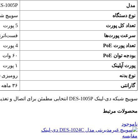
S-1005P
مدل
نوع دستگاه
سوییچ شبکه PoE غیرمدیریتی 
تعداد کل پورت
5 پورت
سرعت پورت‌ها
فست‌اترنت (00
تعداد پورت PoE
4 پورت
بودجه توان PoE
۶۰ وات
پورت آپلینک
۱ پورت
نوع بدنه
رومیزی (Desktop
گارانتی
۳۶ ماهه پارس ارتباط
سوییچ شبکه دی-لینک DES-1005P انتخابی مطمئن برای اتصال و تغذیه تجهیزات شبکه و دوربین مداربسته شماست. برای مشاوره خرید و انتخاب مدل مناسب با دیدار شبکه تماس بگیرید.
محصولات مرتبط
ناموجود
مقایسه