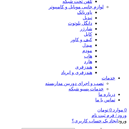
تلفن تحت شبکه
لوازم جانبی موبایل و کامپیوتر
پاوربانک
تبدیل
دانگل بلوتوث
شارژر
کابل
کیف و کاور
مبدل
مودم
هاب
هارد
هندزفری
هندزفری و ایرپاد
خدمات
نصب و اجرای دوربین مداربسته
خدمات پسیو شبکه
درباره ما
تماس با ما
0
موارد
0
تومان
ورود / فرم ثبت نام
ورود
ایجاد یک حساب کاربری؟