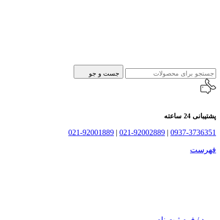
جست و جو
پشتیبانی 24 ساعته
021-92001889
|
021-92002889
|
0937-3736351
فهرست
ورود / فرم ثبت نام