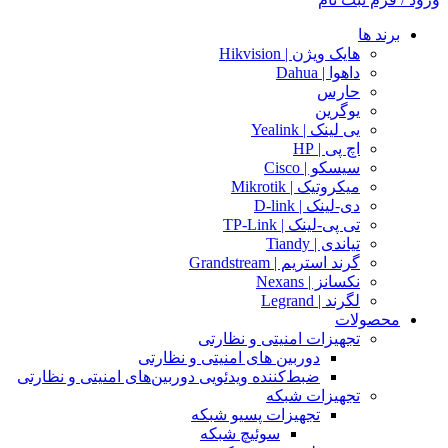
برند ها
هایک ویژن | Hikvision
داهوا | Dahua
حارس
یوگرین
یی لینک | Yealink
اچ پی | HP
سیسکو | Cisco
میکروتیک | Mikrotik
دی-لینک | D-link
تی پی-لینک | TP-Link
تیاندی | Tiandy
گرند استریم | Grandstream
نکسانز | Nexans
لگرند | Legrand
محصولات
تجهیزات امنیتی و نظارتی
دوربین های امنیتی و نظارتی
ضبط‌کننده ویدئویی دوربین‌های امنیتی و نظارتی
تجهیزات شبکه
تجهیزات پسیو شبکه
سوئیچ‌ شبکه