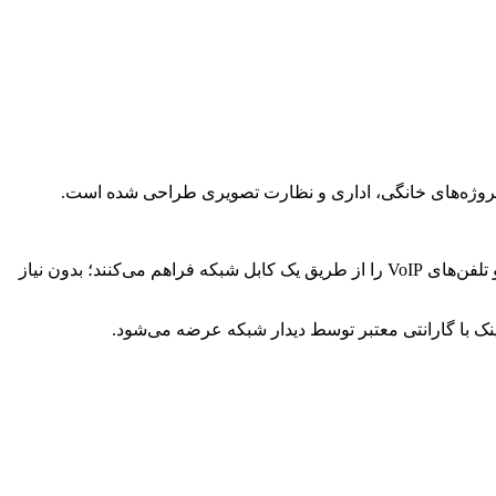
پورت‌های PoE این سوییچ با بودجه توان ۶۰ وات امکان تغذیه هم‌زمان برق و داده دوربین‌های مداربسته تحت شبکه، اکسس‌پوینت‌های Wi-Fi و تلفن‌های VoIP را از طریق یک کابل شبکه فراهم می‌کنند؛ بدون نیاز