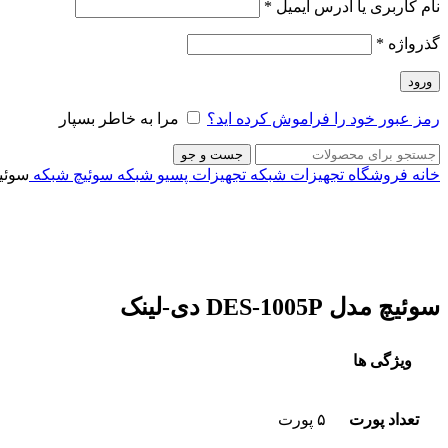
نام کاربری یا آدرس ایمیل
*
گذرواژه
*
ورود
رمز عبور خود را فراموش کرده اید؟
مرا به خاطر بسپار
جست و جو
خانه
فروشگاه
تجهیزات شبکه
تجهیزات پسیو شبکه
سوئیچ‌ شبکه
سوئیچ مدل P
ناموجود
برای بزرگنمایی کلیک کنید
سوئیچ مدل DES-1005P دی-لینک
ویژگی ها
تعداد پورت
۵ پورت