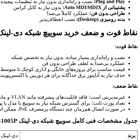
Plug and Play:
نصب و راه‌اندازی بدون نیاز به تنظیمات پیچیده
پشتیبانی از Auto MDI/MDIX:
بدون نیاز به کابل کراس
طراحی بدون فن:
عملکرد کاملاً بی‌صدا
بدنه رومیزی (Desktop):
نصب انعطاف‌پذیر
نقاط قوت و ضعف خرید سوییچ شبکه دی-لینک ES-1005P
نقاط قوت:
نصب و راه‌اندازی بسیار ساده، بدون نیاز به تخصص شبکه
عملکرد بی‌صدا به لطف طراحی بدون فن
قیمت مناسب برای پروژه‌های خانگی و اداری کوچک تا متوسط
حذف نیاز به آداپتور برق جداگانه برای هر دوربین یا اکسس‌پوینت
نقاط ضعف:
غیرمدیریتی است؛ فاقد قابلیت‌های پیشرفته مانند VLAN و مانیتورینگ ترافیک
تعداد پورت ثابت؛ برای گسترش شبکه نیاز به سوییچ یا مدل با 
در صورت اتصال هم‌زمان چند دستگاه پرمصرف PoE، ممکن است به بودجه توان کل سوییچ محدود شوید
جدول مشخصات فنی کامل سوییچ شبکه دی-لینک DES-1005P
برند
دی-لینک