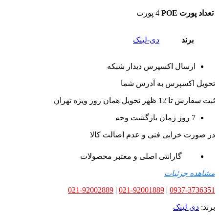
تعداد پورت POE
4 پورت
برند
دی-لینک
ارسال اکسپرس دیدار شبکه
تحویل اکسپرس به آدرس شما
ثبت سفارش تا 12 ظهر تحویل همان روز ویژه تهران
7 روز زمان بازگشت وجه
در صورت خرابی فنی و عدم اصالت کالا
گارانتی اصلی و معتبر محصولات
مشاهده جزئیات
021-92002889
|
021-92001889
|
0937-3736351
برند:
دی لینک