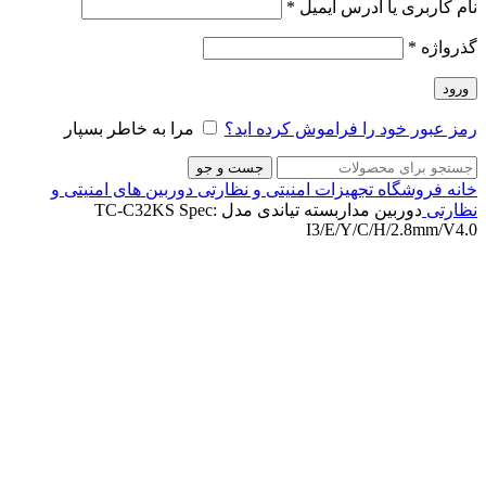
نام کاربری یا آدرس ایمیل
*
گذرواژه
*
ورود
رمز عبور خود را فراموش کرده اید؟
مرا به خاطر بسپار
جست و جو
خانه
فروشگاه
تجهیزات امنیتی و نظارتی
دوربین های امنیتی و
نظارتی
دوربین مداربسته تیاندی مدل TC-C32KS Spec:
I3/E/Y/C/H/2.8mm/V4.0
ناموجود