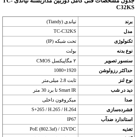
جدول مشخصات فنی کامل دوربین مداربسته تیاندی TC-
C32KS
برند
تیاندی (Tiandy)
TC-C32KS
مدل
تکنولوژی
تحت شبکه (IP)
نوع بدنه
بولت
سنسور تصویر
۲ مگاپیکسل CMOS
1920×1080
حداکثر رزولوشن
نوع لنز
ثابت 2.8 میلی‌متر
دید در شب
Smart IR تا برد 30 متر
صدا
میکروفون داخلی
S+265 / H.265 / H.264
فشرده‌سازی
IP67
استاندارد ضدآب
PoE (802.3af) / 12VDC
تغذیه