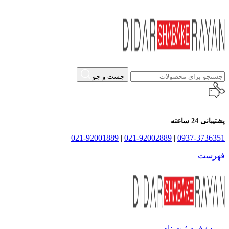
جست و جو
پشتیبانی 24 ساعته
021-92001889
|
021-92002889
|
0937-3736351
فهرست
ورود / فرم ثبت نام