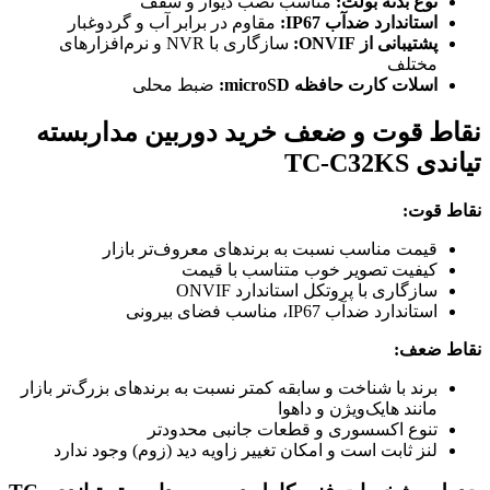
نوع بدنه بولت:
مناسب نصب دیوار و سقف
استاندارد ضدآب IP67:
مقاوم در برابر آب و گردوغبار
پشتیبانی از ONVIF:
سازگاری با NVR و نرم‌افزارهای
مختلف
اسلات کارت حافظه microSD:
ضبط محلی
نقاط قوت و ضعف خرید دوربین مداربسته
تیاندی TC-C32KS
نقاط قوت:
قیمت مناسب نسبت به برندهای معروف‌تر بازار
کیفیت تصویر خوب متناسب با قیمت
سازگاری با پروتکل استاندارد ONVIF
استاندارد ضدآب IP67، مناسب فضای بیرونی
نقاط ضعف:
برند با شناخت و سابقه کمتر نسبت به برندهای بزرگ‌تر بازار
مانند هایک‌ویژن و داهوا
تنوع اکسسوری و قطعات جانبی محدودتر
لنز ثابت است و امکان تغییر زاویه دید (زوم) وجود ندارد