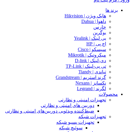
برند ها
هایک ویژن | Hikvision
داهوا | Dahua
حارس
یوگرین
یی لینک | Yealink
اچ پی | HP
سیسکو | Cisco
میکروتیک | Mikrotik
دی-لینک | D-link
تی پی-لینک | TP-Link
تیاندی | Tiandy
گرند استریم | Grandstream
نکسانز | Nexans
لگرند | Legrand
محصولات
تجهیزات امنیتی و نظارتی
دوربین های امنیتی و نظارتی
ضبط‌کننده ویدئویی دوربین‌های امنیتی و نظارتی
تجهیزات شبکه
تجهیزات پسیو شبکه
سوئیچ‌ شبکه