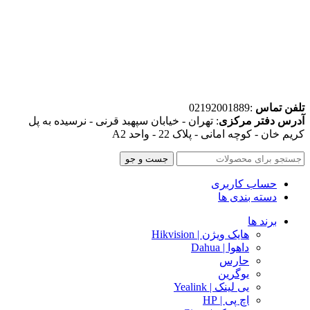
تلفن تماس
:02192001889
آدرس دفتر مرکزی
: تهران - خیابان سپهبد قرنی - نرسیده به پل
کریم خان - کوچه امانی - پلاک 22 - واحد A2
جست و جو
حساب کاربری
دسته بندی ها
برند ها
هایک ویژن | Hikvision
داهوا | Dahua
حارس
یوگرین
یی لینک | Yealink
اچ پی | HP