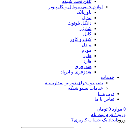
تلفن تحت شبکه
لوازم جانبی موبایل و کامپیوتر
پاوربانک
تبدیل
دانگل بلوتوث
شارژر
کابل
کیف و کاور
مبدل
مودم
هاب
هارد
هندزفری
هندزفری و ایرپاد
خدمات
نصب و اجرای دوربین مداربسته
خدمات پسیو شبکه
درباره ما
تماس با ما
0
موارد
0
تومان
ورود / فرم ثبت نام
ورود
ایجاد یک حساب کاربری؟