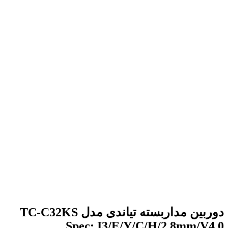
برای بزرگنمایی کلیک کنید
دوربین مداربسته تیاندی مدل TC-C32KS
Spec: I3/E/Y/C/H/2.8mm/V4.0