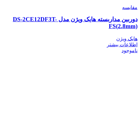
مقایسه
دوربین مداربسته هایک ویژن مدل DS-2CE12DF3T-
FS(2.8mm)
هایک ویژن
اطلاعات بیشتر
ناموجود