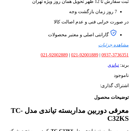
ثبت سفارش تا 12 ظهر تحویل همان روز ویژه تهران
7 روز زمان بازگشت وجه
در صورت خرابی فنی و عدم اصالت کالا
گارانتی اصلی و معتبر محصولات
مشاهده جزئیات
021-92002889
|
021-92001889
|
0937-3736351
برند:
تیاندی
ناموجود
اشتراک گذاری:
توضیحات محصول
معرفی دوربین مداربسته تیاندی مدل TC-
C32KS
دوربین مداربسته تیاندی مدل
TC-C32KS
یک دوربین تحت شبکه