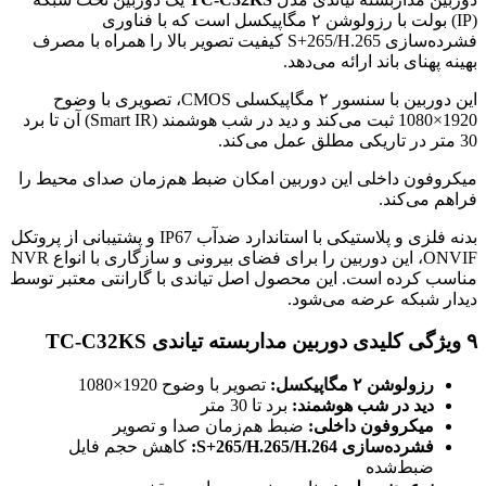
(IP) بولت با رزولوشن ۲ مگاپیکسل است که با فناوری
فشرده‌سازی S+265/H.265 کیفیت تصویر بالا را همراه با مصرف
بهینه پهنای باند ارائه می‌دهد.
این دوربین با سنسور ۲ مگاپیکسلی CMOS، تصویری با وضوح
1920×1080 ثبت می‌کند و دید در شب هوشمند (Smart IR) آن تا برد
30 متر در تاریکی مطلق عمل می‌کند.
میکروفون داخلی این دوربین امکان ضبط هم‌زمان صدای محیط را
فراهم می‌کند.
بدنه فلزی و پلاستیکی با استاندارد ضدآب IP67 و پشتیبانی از پروتکل
ONVIF، این دوربین را برای فضای بیرونی و سازگاری با انواع NVR
مناسب کرده است. این محصول اصل تیاندی با گارانتی معتبر توسط
دیدار شبکه عرضه می‌شود.
۹ ویژگی کلیدی دوربین مداربسته تیاندی TC-C32KS
رزولوشن ۲ مگاپیکسل:
تصویر با وضوح 1920×1080
دید در شب هوشمند:
برد تا 30 متر
میکروفون داخلی:
ضبط هم‌زمان صدا و تصویر
فشرده‌سازی S+265/H.265/H.264:
کاهش حجم فایل
ضبط‌شده