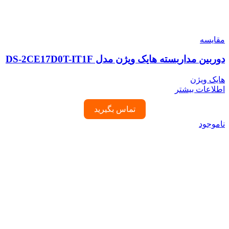
مقایسه
دوربین مداربسته هایک ویژن مدل DS-2CE17D0T-IT1F
هایک ویژن
اطلاعات بیشتر
تماس بگیرید
ناموجود