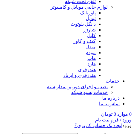
تلفن تحت شبکه
لوازم جانبی موبایل و کامپیوتر
پاوربانک
تبدیل
دانگل بلوتوث
شارژر
کابل
کیف و کاور
مبدل
مودم
هاب
هارد
هندزفری
هندزفری و ایرپاد
خدمات
نصب و اجرای دوربین مداربسته
خدمات پسیو شبکه
درباره ما
تماس با ما
0
موارد
0
تومان
ورود / فرم ثبت نام
ورود
ایجاد یک حساب کاربری؟