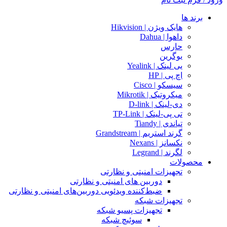
برند ها
هایک ویژن | Hikvision
داهوا | Dahua
حارس
یوگرین
یی لینک | Yealink
اچ پی | HP
سیسکو | Cisco
میکروتیک | Mikrotik
دی-لینک | D-link
تی پی-لینک | TP-Link
تیاندی | Tiandy
گرند استریم | Grandstream
نکسانز | Nexans
لگرند | Legrand
محصولات
تجهیزات امنیتی و نظارتی
دوربین های امنیتی و نظارتی
ضبط‌کننده ویدئویی دوربین‌های امنیتی و نظارتی
تجهیزات شبکه
تجهیزات پسیو شبکه
سوئیچ‌ شبکه