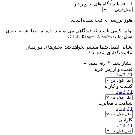
فقط دیدگاه های تصویر دار
هنوز بررسی‌ای ثبت نشده است.
اولین کسی باشید که دیدگاهی می نویسد “دوربین مداربسته تیاندی
مدل TC-H324S spec 23x/i/e/c/v3.0”
نشانی ایمیل شما منتشر نخواهد شد.
بخش‌های موردنیاز
علامت‌گذاری شده‌اند
*
امتیاز شما
*
قیمت و ارزش خرید
5
4
3
2
1
کیفیت و کارایی
5
4
3
2
1
شباهت یا مغایرت
5
4
3
2
1
گارانتی
5
4
3
2
1