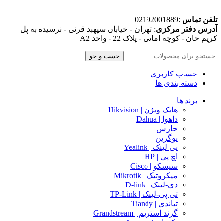
تلفن تماس
:02192001889
آدرس دفتر مرکزی
: تهران - خیابان سپهبد قرنی - نرسیده به پل
کریم خان - کوچه امانی - پلاک 22 - واحد A2
جست و جو
حساب کاربری
دسته بندی ها
برند ها
هایک ویژن | Hikvision
داهوا | Dahua
حارس
یوگرین
یی لینک | Yealink
اچ پی | HP
سیسکو | Cisco
میکروتیک | Mikrotik
دی-لینک | D-link
تی پی-لینک | TP-Link
تیاندی | Tiandy
گرند استریم | Grandstream