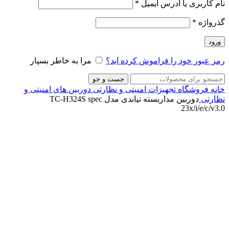
نام کاربری یا آدرس ایمیل
*
گذرواژه
*
ورود
رمز عبور خود را فراموش کرده اید؟
مرا به خاطر بسپار
جست و جو
خانه
فروشگاه
تجهیزات امنیتی و نظارتی
دوربین های امنیتی و
نظارتی
دوربین مداربسته تیاندی مدل TC-H324S spec
23x/i/e/c/v3.0
ناموجود
برای بزرگنمایی کلیک کنید