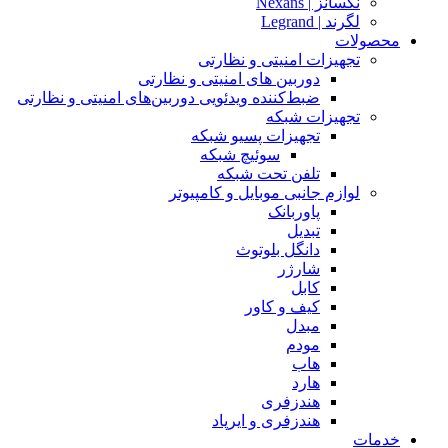
نکسانز | Nexans
لگرند | Legrand
محصولات
تجهیزات امنیتی و نظارتی
دوربین های امنیتی و نظارتی
ضبط‌کننده ویدئویی دوربین‌های امنیتی و نظارتی
تجهیزات شبکه
تجهیزات پسیو شبکه
سوئیچ‌ شبکه
تلفن تحت شبکه
لوازم جانبی موبایل و کامپیوتر
پاوربانک
تبدیل
دانگل بلوتوث
شارژر
کابل
کیف و کاور
مبدل
مودم
هاب
هارد
هندزفری
هندزفری و ایرپاد
خدمات