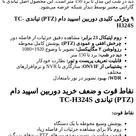
دید در شب این مدل تا برد 150 متر است. این محصول اصل تیاندی با
گارانتی معتبر توسط دیدار شبکه عرضه می‌شود.
۹ ویژگی کلیدی دوربین اسپید دام (PTZ) تیاندی TC-
H324S
زوم اپتیکال 23 برابر:
مشاهده دقیق جزئیات از فاصله دور
چرخش افقی و عمودی (PTZ):
پوشش کامل محوطه
رزولوشن ۲ مگاپیکسل:
تصویر با وضوح 1920×1080
دید در شب:
برد تا 150 متر
قابلیت تعریف پریست و تور:
نظارت خودکار
پشتیبانی از ONVIF:
سازگاری با NVR و نرم‌افزارهای
مختلف
WDR:
بهبود تصویر در نور نامتعادل
نقاط قوت و ضعف خرید دوربین اسپید دام
(PTZ) تیاندی TC-H324S
نقاط قوت:
پوشش وسیع محوطه با یک دستگاه
زوم بالا برای مشاهده جزئیات از فاصله زیاد
قیمت مناسب‌تر نسبت به دوربین‌های PTZ برندهای بزرگ‌تر