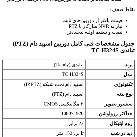
نقاط ضعف:
قیمت بالاتر از دوربین‌های ثابت
نیاز به NVR سازگار با PTZ
نصب و تنظیم اولیه پیچیده‌تر
جدول مشخصات فنی کامل دوربین اسپید دام (PTZ)
تیاندی TC-H324S
برند
تیاندی (Tiandy)
TC-H324S
مدل
تکنولوژی
اسپید دام تحت شبکه (IP PTZ)
نوع بدنه
اسپید دام (PTZ)
سنسور تصویر
۲ مگاپیکسل CMOS
1920×1080
حداکثر رزولوشن
زوم اپتیکال
23 برابر
دید در شب
تا برد 150 متر