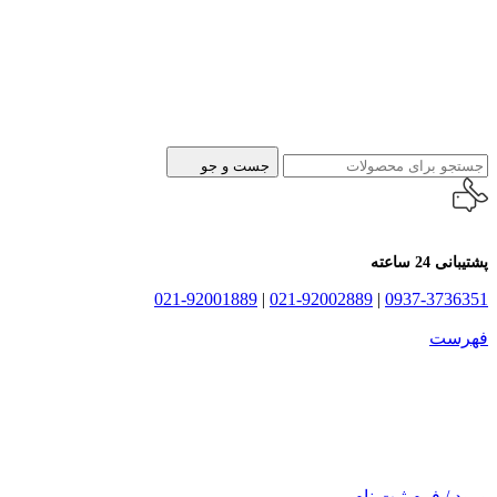
جست و جو
پشتیبانی 24 ساعته
021-92001889
|
021-92002889
|
0937-3736351
فهرست
ورود / فرم ثبت نام